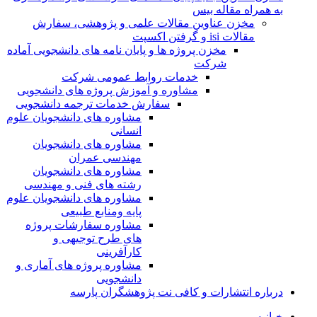
به همراه مقاله بیس
مخزن عناوین مقالات علمی و پژوهشی، سفارش
مقالات isi و گرفتن اکسپت
مخزن پروژه ها و پایان نامه های دانشجویی آماده
شرکت
خدمات روابط عمومی شرکت
مشاوره و آموزش پروژه های دانشجویی
سفارش خدمات ترجمه دانشجویی
مشاوره های دانشجویان علوم
انسانی
مشاوره های دانشجویان
مهندسی عمران
مشاوره های دانشجویان
رشته های فنی و مهندسی
مشاوره های دانشجویان علوم
پایه ومنابع طبیعی
مشاوره سفارشات پروژه
های طرح توجیهی و
کارآفرینی
مشاوره پروژه های آماری و
دانشجویی
درباره انتشارات و کافی نت پژوهشگران پارسه
خـانـه