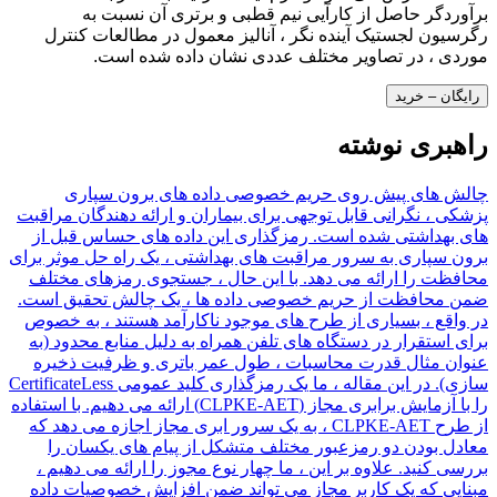
برآوردگر حاصل از کارآیی نیم قطبی و برتری آن نسبت به
رگرسیون لجستیک آینده نگر ، آنالیز معمول در مطالعات کنترل
موردی ، در تصاویر مختلف عددی نشان داده شده است.
رایگان – خرید
راهبری نوشته
چالش های پیش روی حریم خصوصی داده های برون سپاری
پزشکی ، نگرانی قابل توجهی برای بیماران و ارائه دهندگان مراقبت
های بهداشتی شده است. رمزگذاری این داده های حساس قبل از
برون سپاری به سرور مراقبت های بهداشتی ، یک راه حل موثر برای
محافظت را ارائه می دهد. با این حال ، جستجوی رمزهای مختلف
ضمن محافظت از حریم خصوصی داده ها ، یک چالش تحقیق است.
در واقع ، بسیاری از طرح های موجود ناکارآمد هستند ، به خصوص
برای استقرار در دستگاه های تلفن همراه به دلیل منابع محدود (به
عنوان مثال قدرت محاسبات ، طول عمر باتری و ظرفیت ذخیره
سازی). در این مقاله ، ما یک رمزگذاری کلید عمومی CertificateLess
را با آزمایش برابری مجاز (CLPKE-AET) ارائه می دهیم. با استفاده
از طرح CLPKE-AET ، به یک سرور ابری مجاز اجازه می دهد که
معادل بودن دو رمزعبور مختلف متشکل از پیام های یکسان را
بررسی کنید. علاوه بر این ، ما چهار نوع مجوز را ارائه می دهیم ،
مبنایی که یک کاربر مجاز می تواند ضمن افزایش خصوصیات داده