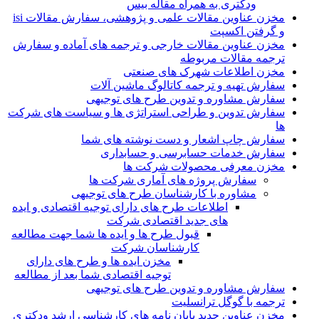
ودکتری به همراه مقاله بیس
مخزن عناوین مقالات علمی و پژوهشی، سفارش مقالات isi
و گرفتن اکسپت
مخزن عناوین مقالات خارجی و ترجمه های آماده و سفارش
ترجمه مقالات مربوطه
مخزن اطلاعات شهرک های صنعتی
سفارش تهیه و ترجمه کاتالوگ ماشین آلات
سفارش مشاوره و تدوین طرح های توجیهی
سفارش تدوین و طراحی استراتژی ها و سیاست های شرکت
ها
سفارش چاپ اشعار و دست نوشته های شما
سفارش خدمات حسابرسی و حسابداری
مخزن معرفی محصولات شرکت ها
سفارش پروژه های آماری شرکت ها
مشاوره با کارشناسان طرح های توجیهی
اطلاعات طرح های دارای توجیه اقتصادی و ایده
های جدید اقتصادی شرکت
قبول طرح ها و ایده ها شما جهت مطالعه
کارشناسان شرکت
مخزن ایده ها و طرح های دارای
توجیه اقتصادی شما بعد از مطالعه
سفارش مشاوره و تدوین طرح های توجیهی
ترجمه با گوگل ترانسلیت
مخزن عناوین جدید پایان نامه های کارشناسی ارشد ودکتری