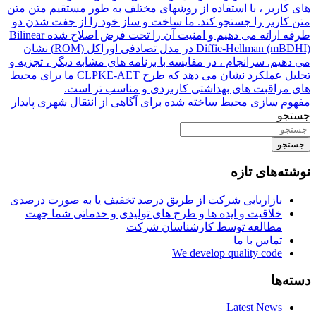
های کاربر ، با استفاده از روشهای مختلف به طور مستقیم متن متن
متن کاربر را جستجو کند. ما ساخت و ساز خود را از جفت شدن دو
طرفه ارائه می دهیم و امنیت آن را تحت فرض اصلاح شده Bilinear
Diffie-Hellman (mBDHI) در مدل تصادفی اوراکل (ROM) نشان
می دهیم. سرانجام ، در مقایسه با برنامه های مشابه دیگر ، تجزیه و
تحلیل عملکرد نشان می دهد که طرح CLPKE-AET ما برای محیط
های مراقبت های بهداشتی کاربردی و مناسب تر است.
مفهوم سازی محیط ساخته شده برای آگاهی از انتقال شهری پایدار
جستجو
جستجو
نوشته‌های تازه
بازاریابی شرکت از طریق درصد تخفیف یا به صورت درصدی
خلاقیت و ایده ها و طرح های تولیدی و خدماتی شما جهت
مطالعه توسط کارشناسان شرکت
تماس با ما
We develop quality code
دسته‌ها
Latest News