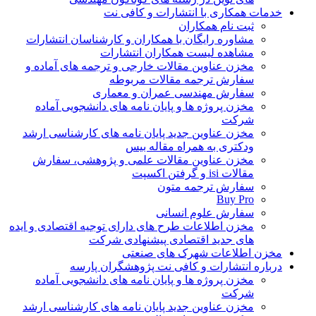
خدمات همکاری با انتشارات و کافی نت
ثبت نام همکاران
مشاوره رایگان با همکاران و کارشناسان انتشارات
مشاهده لیست همکاران انتشارات
مخزن عناوین مقالات خارجی و ترجمه های آماده و
سفارش ترجمه مقالات مربوطه
سفارش مهندسی عمران و معماری
مخزن پروژه ها و پایان نامه های دانشجویی آماده
شرکت
مخزن عناوین جدید پایان نامه های کارشناسی ارشد
ودکتری به همراه مقاله بیس
مخزن عناوین مقالات علمی و پژوهشی، سفارش
مقالات isi و گرفتن اکسپت
سفارش ترجمه متون
Buy Pro
سفارش علوم انسانی
مخزن اطلاعات طرح های دارای توجیه اقتصادی و ایده
های جدید اقتصادی پیشنهادی شرکت
مخزن اطلاعات شهرک های صنعتی
درباره انتشارات و کافی نت پژوهشگران پارسه
مخزن پروژه ها و پایان نامه های دانشجویی آماده
شرکت
مخزن عناوین جدید پایان نامه های کارشناسی ارشد