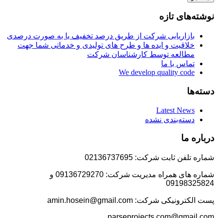
نوشته‌های تازه
بازاریابی شرکت از طریق درصد تخفیف یا به صورت درصدی
خلاقیت و ایده ها و طرح های تولیدی و خدماتی شما جهت
مطالعه توسط کارشناسان شرکت
تماس با ما
We develop quality code
دسته‌ها
Latest News
دسته‌بندی نشده
درباره ما
شماره تلفن ثابت شرکت: 02136737695
شماره های همراه مدیریت شرکت: 09136729270 و
09198325824
پست الکترونیکی شرکت: amin.hosein@gmail.com
parseprojects.com@gmail.com