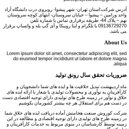
آدرس شرکت:استان تهران- شهر پیشوا- روبروی درب دانشگاه آزاد
واحد ورامین – پیشوا – خیابان سروستان- انتهای کوچه سروستان
نهم – پلاک 44- طریقه برقراری تماس با شماره تلفن
09136729270 با تلگرام و ایتا روبیکا و آی گپ بله و واتساپ برقرار
می باشد.
About Us
Lorem ipsum dolor sit amet, consectetur adipiscing elit, sed
do eiusmod tempor incididunt ut labore et dolore magna
aliqua.
ضروریات تحقق سال رونق تولید
ماه اردیبهشت تبدیل خلاقیت ها و ایده های شما دانشجویان و
کارآفرینان به نوآوری و محصولات تولیدی با شعار با ارائه ایده های
خلاق و نوآور در زمینه طرح های تولیدی دارای توجیه اقتصادی دست
در دست هم برای استقلال هر چه بیشتر کشورمان بکوشیم
شرکت کوروش صنعت هخامنش آماده دریافت ایده های خلاق شما
در زمینه طرح های تولیدی دارای توجیه اقتصادی و مطالعه در این
زمینه توسط کارشناسان در منوی مربوط به خدمات کارآفرینان و