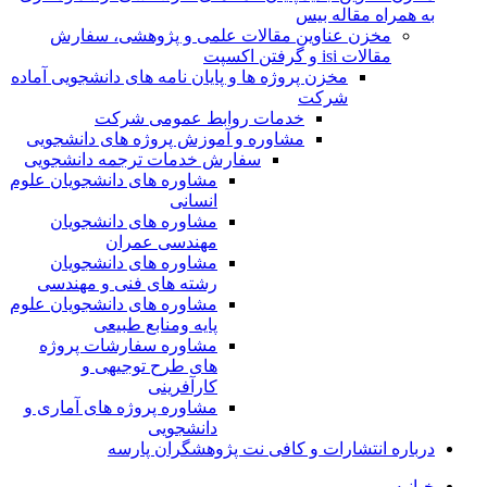
به همراه مقاله بیس
مخزن عناوین مقالات علمی و پژوهشی، سفارش
مقالات isi و گرفتن اکسپت
مخزن پروژه ها و پایان نامه های دانشجویی آماده
شرکت
خدمات روابط عمومی شرکت
مشاوره و آموزش پروژه های دانشجویی
سفارش خدمات ترجمه دانشجویی
مشاوره های دانشجویان علوم
انسانی
مشاوره های دانشجویان
مهندسی عمران
مشاوره های دانشجویان
رشته های فنی و مهندسی
مشاوره های دانشجویان علوم
پایه ومنابع طبیعی
مشاوره سفارشات پروژه
های طرح توجیهی و
کارآفرینی
مشاوره پروژه های آماری و
دانشجویی
درباره انتشارات و کافی نت پژوهشگران پارسه
خـانـه