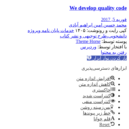
We develop quality code
فوریه 5, 2017
محمد حسین امین ابراهیم آبادی
کپی رایت و رونوشت: ۱۴۰۵
خدمات پایان نامه وپروژه
دانشجویی،طرح توجیهی و نشر کتاب
پوسته توسط:
Theme Horse
با افتخار توسط:
وردپرس
رفتن به محتوا
باز کردن نوار ابزار
ابزارهای دسترسی‌پذیری
افزایش اندازه متن
کاهش اندازه متن
خاکستری
کنتراست شدید
کنتراست منفی
پس‌زمینه روشن
خط زیر پیوندها
قلم خوانا
Reset