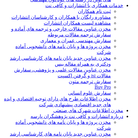
خدمات همکاری با انتشارات و کافی نت
ثبت نام همکاران
مشاوره رایگان با همکاران و کارشناسان انتشارات
مشاهده لیست همکاران انتشارات
مخزن عناوین مقالات خارجی و ترجمه های آماده و
سفارش ترجمه مقالات مربوطه
سفارش مهندسی عمران و معماری
مخزن پروژه ها و پایان نامه های دانشجویی آماده
شرکت
مخزن عناوین جدید پایان نامه های کارشناسی ارشد
ودکتری به همراه مقاله بیس
مخزن عناوین مقالات علمی و پژوهشی، سفارش
مقالات isi و گرفتن اکسپت
سفارش ترجمه متون
Buy Pro
سفارش علوم انسانی
مخزن اطلاعات طرح های دارای توجیه اقتصادی و ایده
های جدید اقتصادی پیشنهادی شرکت
مخزن اطلاعات شهرک های صنعتی
درباره انتشارات و کافی نت پژوهشگران پارسه
مخزن پروژه ها و پایان نامه های دانشجویی آماده
شرکت
مخزن عناوین جدید پایان نامه های کارشناسی ارشد