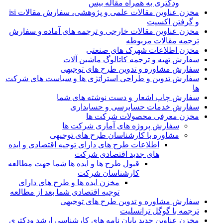
ودکتری به همراه مقاله بیس
مخزن عناوین مقالات علمی و پژوهشی، سفارش مقالات isi
و گرفتن اکسپت
مخزن عناوین مقالات خارجی و ترجمه های آماده و سفارش
ترجمه مقالات مربوطه
مخزن اطلاعات شهرک های صنعتی
سفارش تهیه و ترجمه کاتالوگ ماشین آلات
سفارش مشاوره و تدوین طرح های توجیهی
سفارش تدوین و طراحی استراتژی ها و سیاست های شرکت
ها
سفارش چاپ اشعار و دست نوشته های شما
سفارش خدمات حسابرسی و حسابداری
مخزن معرفی محصولات شرکت ها
سفارش پروژه های آماری شرکت ها
مشاوره با کارشناسان طرح های توجیهی
اطلاعات طرح های دارای توجیه اقتصادی و ایده
های جدید اقتصادی شرکت
قبول طرح ها و ایده ها شما جهت مطالعه
کارشناسان شرکت
مخزن ایده ها و طرح های دارای
توجیه اقتصادی شما بعد از مطالعه
سفارش مشاوره و تدوین طرح های توجیهی
ترجمه با گوگل ترانسلیت
مخزن عناوین جدید پایان نامه های کارشناسی ارشد ودکتری