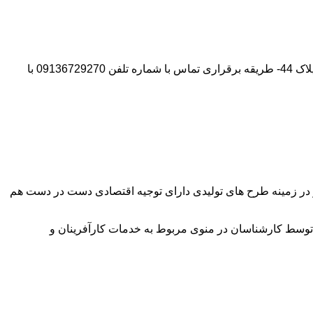
آدرس شرکت:استان تهران- شهر پیشوا- روبروی درب دانشگاه آزاد واحد ورامین – پیشوا – خیابان سروستان- انتهای کوچه سروستان نهم – پلاک 44- طریقه برقراری تماس با شماره تلفن 09136729270 با
وآور در زمینه طرح های تولیدی دارای توجیه اقتصادی دست در دست هم
توسط کارشناسان در منوی مربوط به خدمات کارآفرینان و