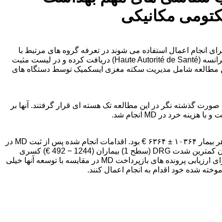
کتومی مکانیکی
 فعالیت می تواند عدم تعادل مالی برای مؤسسات بهداشتی را ایجاد کند در صورتی که دستگاههای پزشکی نوآورانه (MD) که برای انجام اعمال استفاده می شوند در تعرفه گروه های مرتبط با
تشخیص (DRG) گنجانده شده اند. برای بازپرداخت علاوه بر تعرفه DRG ، MD نوآورانه باید ارزیابی مطلوبی را از طرف اداره ملی بهداشت فرانسه (Haute Autorité de Santé) دریافت کرده و در لیست مثبت
صل از هر سناریو (قبل و بعد از بازپرداخت MD) و گزارش های مالی است. این مطالعه شامل مدیریت سکته مغزی ایسکمیک توسط دستگاه های
 بخش نورورادیولوژی مداخله بستری شده اند ، به صورت گذشته نگر در این مطالعه تک هسته ای قرار گرفتند. آنها بر
در مجموع ۲۶۷ بیمار وارد شدند. در طول دوره مطالعه ، میانگین هزینه اقامت در بیمارستان برای بازپرداخت مبلغ ۶۷۴۹ € ۹۸۳۸ یورو برای هر بیمار ۱۰۳۶۴ ± ۶۳۶۴ € بود. اقدامات انجام شده پس از ثبت MD در
لیست مثبت ، سودآوری پیدا کردند (۳۵۵۱ ± ۱۰۱۷ € در مقابل ۲۶۷۱ ۵ ۵۶۰ یورو ؛ P <0.05). با وجود این بازپرداخت ، این فعالیت برای بیماران کمترین شدت DRG (سطح 1) بیماران (1244 − 492 €) کسری
بودجه باقی مانده است. MD اختصاصی مورد استفاده در ترومبکتومی مکانیکی 37٪ از کل هزینه اقامت را نشان می دهد. نتیجه زمان لازم برای ارزیابی پرونده های بازپرداخت MD در مقایسه با توسعه آنها خیلی
خته شده خود اقدام به انجام اعمال کنند.