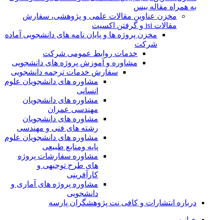
به همراه مقاله بیس
مخزن عناوین مقالات علمی و پژوهشی، سفارش
مقالات isi و گرفتن اکسپت
مخزن پروژه ها و پایان نامه های دانشجویی آماده
شرکت
خدمات روابط عمومی شرکت
مشاوره و آموزش پروژه های دانشجویی
سفارش خدمات ترجمه دانشجویی
مشاوره های دانشجویان علوم
انسانی
مشاوره های دانشجویان
مهندسی عمران
مشاوره های دانشجویان
رشته های فنی و مهندسی
مشاوره های دانشجویان علوم
پایه ومنابع طبیعی
مشاوره سفارشات پروژه
های طرح توجیهی و
کارآفرینی
مشاوره پروژه های آماری و
دانشجویی
درباره انتشارات و کافی نت پژوهشگران پارسه
خـانـه