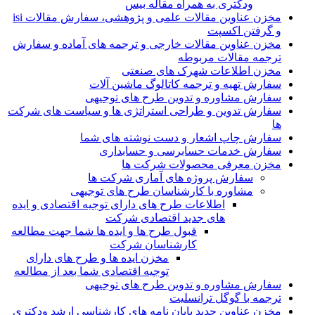
ودکتری به همراه مقاله بیس
مخزن عناوین مقالات علمی و پژوهشی، سفارش مقالات isi
و گرفتن اکسپت
مخزن عناوین مقالات خارجی و ترجمه های آماده و سفارش
ترجمه مقالات مربوطه
مخزن اطلاعات شهرک های صنعتی
سفارش تهیه و ترجمه کاتالوگ ماشین آلات
سفارش مشاوره و تدوین طرح های توجیهی
سفارش تدوین و طراحی استراتژی ها و سیاست های شرکت
ها
سفارش چاپ اشعار و دست نوشته های شما
سفارش خدمات حسابرسی و حسابداری
مخزن معرفی محصولات شرکت ها
سفارش پروژه های آماری شرکت ها
مشاوره با کارشناسان طرح های توجیهی
اطلاعات طرح های دارای توجیه اقتصادی و ایده
های جدید اقتصادی شرکت
قبول طرح ها و ایده ها شما جهت مطالعه
کارشناسان شرکت
مخزن ایده ها و طرح های دارای
توجیه اقتصادی شما بعد از مطالعه
سفارش مشاوره و تدوین طرح های توجیهی
ترجمه با گوگل ترانسلیت
مخزن عناوین جدید پایان نامه های کارشناسی ارشد ودکتری