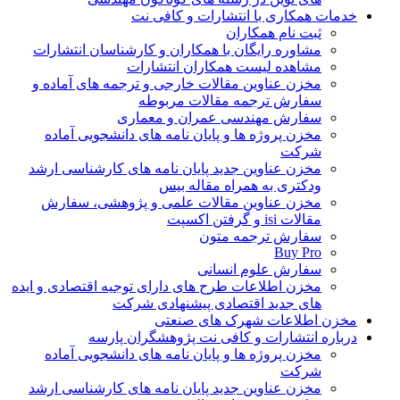
خدمات همکاری با انتشارات و کافی نت
ثبت نام همکاران
مشاوره رایگان با همکاران و کارشناسان انتشارات
مشاهده لیست همکاران انتشارات
مخزن عناوین مقالات خارجی و ترجمه های آماده و
سفارش ترجمه مقالات مربوطه
سفارش مهندسی عمران و معماری
مخزن پروژه ها و پایان نامه های دانشجویی آماده
شرکت
مخزن عناوین جدید پایان نامه های کارشناسی ارشد
ودکتری به همراه مقاله بیس
مخزن عناوین مقالات علمی و پژوهشی، سفارش
مقالات isi و گرفتن اکسپت
سفارش ترجمه متون
Buy Pro
سفارش علوم انسانی
مخزن اطلاعات طرح های دارای توجیه اقتصادی و ایده
های جدید اقتصادی پیشنهادی شرکت
مخزن اطلاعات شهرک های صنعتی
درباره انتشارات و کافی نت پژوهشگران پارسه
مخزن پروژه ها و پایان نامه های دانشجویی آماده
شرکت
مخزن عناوین جدید پایان نامه های کارشناسی ارشد