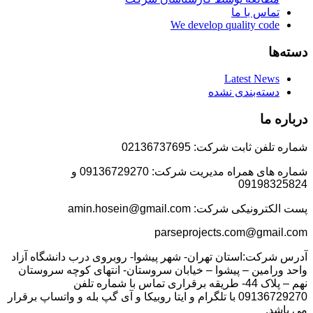
تماس با ما
We develop quality code
دسته‌ها
Latest News
دسته‌بندی نشده
درباره ما
شماره تلفن ثابت شرکت: 02136737695
شماره های همراه مدیریت شرکت: 09136729270 و
09198325824
پست الکترونیکی شرکت: amin.hosein@gmail.com
parseprojects.com@gmail.com
آدرس شرکت:استان تهران- شهر پیشوا- روبروی درب دانشگاه آزاد
واحد ورامین – پیشوا – خیابان سروستان- انتهای کوچه سروستان
نهم – پلاک 44- طریقه برقراری تماس با شماره تلفن
09136729270 با تلگرام و ایتا روبیکا و آی گپ بله و واتساپ برقرار
می باشد.