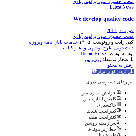
محمد حسین امین ابراهیم آبادی
Latest News
We develop quality code
فوریه 5, 2017
محمد حسین امین ابراهیم آبادی
کپی رایت و رونوشت: ۱۴۰۵
خدمات پایان نامه وپروژه
دانشجویی،طرح توجیهی و نشر کتاب
پوسته توسط:
Theme Horse
با افتخار توسط:
وردپرس
رفتن به محتوا
باز کردن نوار ابزار
ابزارهای دسترسی‌پذیری
افزایش اندازه متن
کاهش اندازه متن
خاکستری
کنتراست شدید
کنتراست منفی
پس‌زمینه روشن
خط زیر پیوندها
قلم خوانا