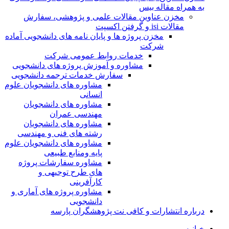
به همراه مقاله بیس
مخزن عناوین مقالات علمی و پژوهشی، سفارش
مقالات isi و گرفتن اکسپت
مخزن پروژه ها و پایان نامه های دانشجویی آماده
شرکت
خدمات روابط عمومی شرکت
مشاوره و آموزش پروژه های دانشجویی
سفارش خدمات ترجمه دانشجویی
مشاوره های دانشجویان علوم
انسانی
مشاوره های دانشجویان
مهندسی عمران
مشاوره های دانشجویان
رشته های فنی و مهندسی
مشاوره های دانشجویان علوم
پایه ومنابع طبیعی
مشاوره سفارشات پروژه
های طرح توجیهی و
کارآفرینی
مشاوره پروژه های آماری و
دانشجویی
درباره انتشارات و کافی نت پژوهشگران پارسه
خـانـه