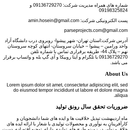
شماره های همراه مدیریت شرکت: 09136729270 و
09198325824
پست الکترونیکی شرکت: amin.hosein@gmail.com
parseprojects.com@gmail.com
آدرس شرکت:استان تهران- شهر پیشوا- روبروی درب دانشگاه آزاد
واحد ورامین – پیشوا – خیابان سروستان- انتهای کوچه سروستان
نهم – پلاک 44- طریقه برقراری تماس با شماره تلفن
09136729270 با تلگرام و ایتا روبیکا و آی گپ بله و واتساپ برقرار
می باشد.
About Us
Lorem ipsum dolor sit amet, consectetur adipiscing elit, sed
do eiusmod tempor incididunt ut labore et dolore magna
aliqua.
ضروریات تحقق سال رونق تولید
ماه اردیبهشت تبدیل خلاقیت ها و ایده های شما دانشجویان و
کارآفرینان به نوآوری و محصولات تولیدی با شعار با ارائه ایده های
خلاق و نوآور در زمینه طرح های تولیدی دارای توجیه اقتصادی دست