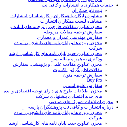
خدمات همکاری با انتشارات و کافی نت
ثبت نام همکاران
مشاوره رایگان با همکاران و کارشناسان انتشارات
مشاهده لیست همکاران انتشارات
مخزن عناوین مقالات خارجی و ترجمه های آماده و
سفارش ترجمه مقالات مربوطه
سفارش مهندسی عمران و معماری
مخزن پروژه ها و پایان نامه های دانشجویی آماده
شرکت
مخزن عناوین جدید پایان نامه های کارشناسی ارشد
ودکتری به همراه مقاله بیس
مخزن عناوین مقالات علمی و پژوهشی، سفارش
مقالات isi و گرفتن اکسپت
سفارش ترجمه متون
Buy Pro
سفارش علوم انسانی
مخزن اطلاعات طرح های دارای توجیه اقتصادی و ایده
های جدید اقتصادی پیشنهادی شرکت
مخزن اطلاعات شهرک های صنعتی
درباره انتشارات و کافی نت پژوهشگران پارسه
مخزن پروژه ها و پایان نامه های دانشجویی آماده
شرکت
مخزن عناوین جدید پایان نامه های کارشناسی ارشد