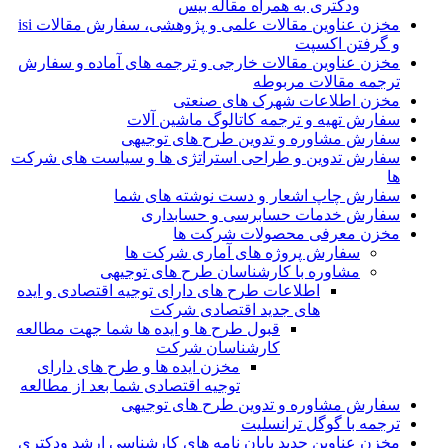
ودکتری به همراه مقاله بیس
مخزن عناوین مقالات علمی و پژوهشی، سفارش مقالات isi
و گرفتن اکسپت
مخزن عناوین مقالات خارجی و ترجمه های آماده و سفارش
ترجمه مقالات مربوطه
مخزن اطلاعات شهرک های صنعتی
سفارش تهیه و ترجمه کاتالوگ ماشین آلات
سفارش مشاوره و تدوین طرح های توجیهی
سفارش تدوین و طراحی استراتژی ها و سیاست های شرکت
ها
سفارش چاپ اشعار و دست نوشته های شما
سفارش خدمات حسابرسی و حسابداری
مخزن معرفی محصولات شرکت ها
سفارش پروژه های آماری شرکت ها
مشاوره با کارشناسان طرح های توجیهی
اطلاعات طرح های دارای توجیه اقتصادی و ایده
های جدید اقتصادی شرکت
قبول طرح ها و ایده ها شما جهت مطالعه
کارشناسان شرکت
مخزن ایده ها و طرح های دارای
توجیه اقتصادی شما بعد از مطالعه
سفارش مشاوره و تدوین طرح های توجیهی
ترجمه با گوگل ترانسلیت
مخزن عناوین جدید پایان نامه های کارشناسی ارشد ودکتری