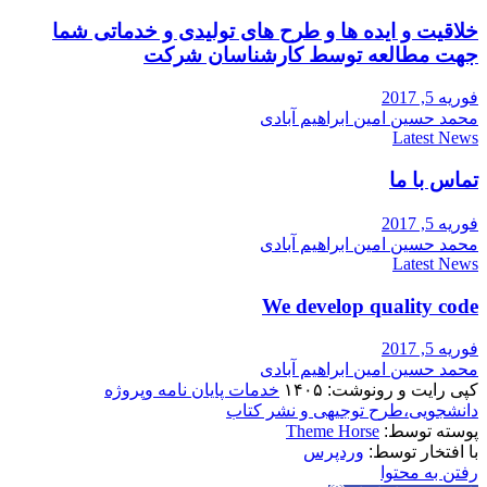
خلاقیت و ایده ها و طرح های تولیدی و خدماتی شما
جهت مطالعه توسط کارشناسان شرکت
فوریه 5, 2017
محمد حسین امین ابراهیم آبادی
Latest News
تماس با ما
فوریه 5, 2017
محمد حسین امین ابراهیم آبادی
Latest News
We develop quality code
فوریه 5, 2017
محمد حسین امین ابراهیم آبادی
کپی رایت و رونوشت: ۱۴۰۵
خدمات پایان نامه وپروژه
دانشجویی،طرح توجیهی و نشر کتاب
پوسته توسط:
Theme Horse
با افتخار توسط:
وردپرس
رفتن به محتوا