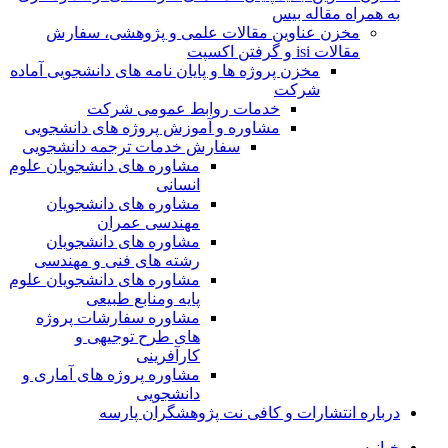
به همراه مقاله بیس
مخزن عناوین مقالات علمی و پژوهشی، سفارش
مقالات isi و گرفتن اکسپت
مخزن پروژه ها و پایان نامه های دانشجویی آماده
شرکت
خدمات روابط عمومی شرکت
مشاوره و آموزش پروژه های دانشجویی
سفارش خدمات ترجمه دانشجویی
مشاوره های دانشجویان علوم
انسانی
مشاوره های دانشجویان
مهندسی عمران
مشاوره های دانشجویان
رشته های فنی و مهندسی
مشاوره های دانشجویان علوم
پایه ومنابع طبیعی
مشاوره سفارشات پروژه
های طرح توجیهی و
کارآفرینی
مشاوره پروژه های آماری و
دانشجویی
درباره انتشارات و کافی نت پژوهشگران پارسه
خـانـه