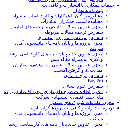
خدمات همکاری با انتشارات و کافی نت
ثبت نام همکاران
مشاوره رایگان با همکاران و کارشناسان انتشارات
مشاهده لیست همکاران انتشارات
مخزن عناوین مقالات خارجی و ترجمه های آماده و
سفارش ترجمه مقالات مربوطه
سفارش مهندسی عمران و معماری
مخزن پروژه ها و پایان نامه های دانشجویی آماده
شرکت
مخزن عناوین جدید پایان نامه های کارشناسی ارشد
ودکتری به همراه مقاله بیس
مخزن عناوین مقالات علمی و پژوهشی، سفارش
مقالات isi و گرفتن اکسپت
سفارش ترجمه متون
Buy Pro
سفارش علوم انسانی
مخزن اطلاعات طرح های دارای توجیه اقتصادی و ایده
های جدید اقتصادی پیشنهادی شرکت
مخزن اطلاعات شهرک های صنعتی
درباره انتشارات و کافی نت پژوهشگران پارسه
مخزن پروژه ها و پایان نامه های دانشجویی آماده
شرکت
مخزن عناوین جدید پایان نامه های کارشناسی ارشد