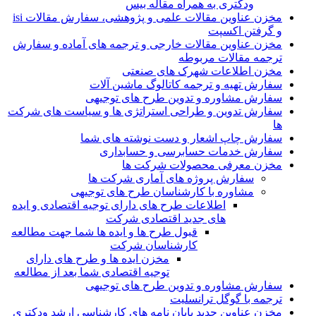
ودکتری به همراه مقاله بیس
مخزن عناوین مقالات علمی و پژوهشی، سفارش مقالات isi
و گرفتن اکسپت
مخزن عناوین مقالات خارجی و ترجمه های آماده و سفارش
ترجمه مقالات مربوطه
مخزن اطلاعات شهرک های صنعتی
سفارش تهیه و ترجمه کاتالوگ ماشین آلات
سفارش مشاوره و تدوین طرح های توجیهی
سفارش تدوین و طراحی استراتژی ها و سیاست های شرکت
ها
سفارش چاپ اشعار و دست نوشته های شما
سفارش خدمات حسابرسی و حسابداری
مخزن معرفی محصولات شرکت ها
سفارش پروژه های آماری شرکت ها
مشاوره با کارشناسان طرح های توجیهی
اطلاعات طرح های دارای توجیه اقتصادی و ایده
های جدید اقتصادی شرکت
قبول طرح ها و ایده ها شما جهت مطالعه
کارشناسان شرکت
مخزن ایده ها و طرح های دارای
توجیه اقتصادی شما بعد از مطالعه
سفارش مشاوره و تدوین طرح های توجیهی
ترجمه با گوگل ترانسلیت
مخزن عناوین جدید پایان نامه های کارشناسی ارشد ودکتری