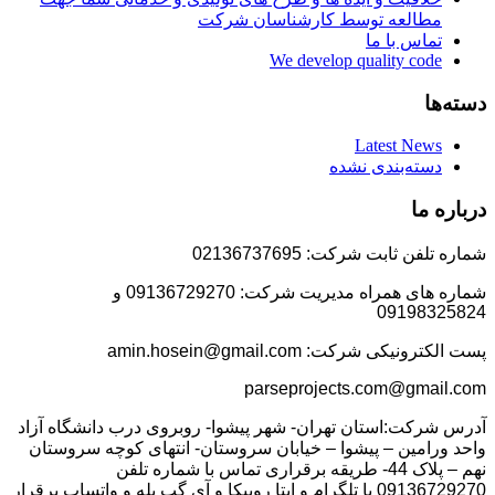
مطالعه توسط کارشناسان شرکت
تماس با ما
We develop quality code
دسته‌ها
Latest News
دسته‌بندی نشده
درباره ما
شماره تلفن ثابت شرکت: 02136737695
شماره های همراه مدیریت شرکت: 09136729270 و
09198325824
پست الکترونیکی شرکت: amin.hosein@gmail.com
parseprojects.com@gmail.com
آدرس شرکت:استان تهران- شهر پیشوا- روبروی درب دانشگاه آزاد
واحد ورامین – پیشوا – خیابان سروستان- انتهای کوچه سروستان
نهم – پلاک 44- طریقه برقراری تماس با شماره تلفن
09136729270 با تلگرام و ایتا روبیکا و آی گپ بله و واتساپ برقرار