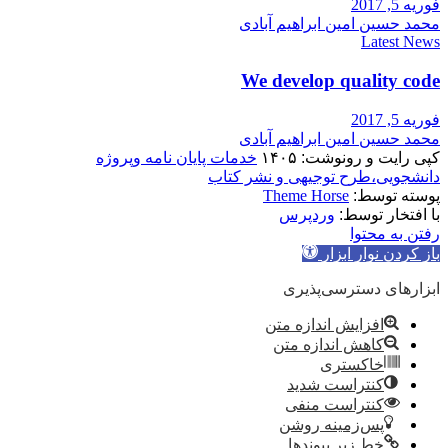
فوریه 5, 2017
محمد حسین امین ابراهیم آبادی
Latest News
We develop quality code
فوریه 5, 2017
محمد حسین امین ابراهیم آبادی
کپی رایت و رونوشت: ۱۴۰۵
خدمات پایان نامه وپروژه
دانشجویی،طرح توجیهی و نشر کتاب
پوسته توسط:
Theme Horse
با افتخار توسط:
وردپرس
رفتن به محتوا
باز کردن نوار ابزار
ابزارهای دسترسی‌پذیری
افزایش اندازه متن
کاهش اندازه متن
خاکستری
کنتراست شدید
کنتراست منفی
پس‌زمینه روشن
خط زیر پیوندها