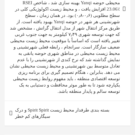
محیطی حوضه Yanqi بهینه سازی شد ، شاخص RSEI
23.06٪ افزایش یافت ، و محیط زیست اکولوژیکی کلی در
سطح مطلوبی (۰٫۶-۰٫۸) بود. در همان زمان ، سطح
شهرنشینی هر شهر در حوضه Yanqi بهبود یافته است. از
طریق مرکز انتقال شهر از مدل انتقال گرانش ، مشخص شد
که جهت توسعه شهری ۷٫۴۹ کیلومتر به جهت جنوب غربی
تغییر یافته است که اساساً با موقعیت محیط زیست محیطی
ضعیف سازگار است. سرانجام ، رابطه فعلی شهرنشینی و
محیط زیست محیطی در مناطق شهری حوضه یانقی به
نمایش گذاشته شد که نرخ کندی از شهرنشینی را با عدم
تعادل متوسط ​​بین شهرنشینی و محیط زیست محیطی نشان
می دهد. بنابراین ، هنگام تصمیم گیری برای برنامه ریزی
توسعه اقتصادی منطقه ، باید مفهوم روابط زیست محیطی
یکپارچه شود تا به طور موثر محافظت و دستیابی به یک
توسعه سالم و پایدار منطقه باشد.
بسته بندی طرفدار محیط زیست Spirit Spirit و درک
سیگارهای کم خطر