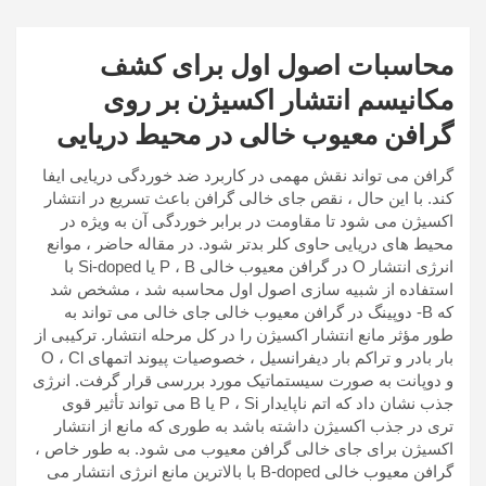
محاسبات اصول اول برای کشف
مکانیسم انتشار اکسیژن بر روی
گرافن معیوب خالی در محیط دریایی
گرافن می تواند نقش مهمی در کاربرد ضد خوردگی دریایی ایفا
کند. با این حال ، نقص جای خالی گرافن باعث تسریع در انتشار
اکسیژن می شود تا مقاومت در برابر خوردگی آن به ویژه در
محیط های دریایی حاوی کلر بدتر شود. در مقاله حاضر ، موانع
انرژی انتشار O در گرافن معیوب خالی P ، B یا Si-doped با
استفاده از شبیه سازی اصول اول محاسبه شد ، مشخص شد
که B- دوپینگ در گرافن معیوب خالی جای خالی می تواند به
طور مؤثر مانع انتشار اکسیژن را در کل مرحله انتشار. ترکیبی از
بار بادر و تراکم بار دیفرانسیل ، خصوصیات پیوند اتمهای O ، Cl
و دوپانت به صورت سیستماتیک مورد بررسی قرار گرفت. انرژی
جذب نشان داد که اتم ناپایدار P ، Si یا B می تواند تأثیر قوی
تری در جذب اکسیژن داشته باشد به طوری که مانع از انتشار
اکسیژن برای جای خالی گرافن معیوب می شود. به طور خاص ،
گرافن معیوب خالی B-doped با بالاترین مانع انرژی انتشار می