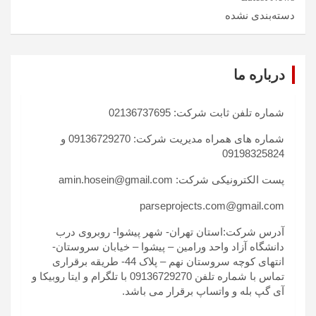
دسته‌بندی نشده
درباره ما
شماره تلفن ثابت شرکت: 02136737695
شماره های همراه مدیریت شرکت: 09136729270 و
09198325824
پست الکترونیکی شرکت: amin.hosein@gmail.com
parseprojects.com@gmail.com
آدرس شرکت:استان تهران- شهر پیشوا- روبروی درب
دانشگاه آزاد واحد ورامین – پیشوا – خیابان سروستان-
انتهای کوچه سروستان نهم – پلاک 44- طریقه برقراری
تماس با شماره تلفن 09136729270 با تلگرام و ایتا روبیکا و
آی گپ بله و واتساپ برقرار می باشد.