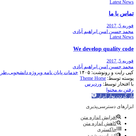
Latest News
تماس با ما
فوریه 5, 2017
محمد حسین امین ابراهیم آبادی
Latest News
We develop quality code
فوریه 5, 2017
محمد حسین امین ابراهیم آبادی
کپی رایت و رونوشت: ۱۴۰۵
خدمات پایان نامه وپروژه دانشجویی،طر
پوسته توسط:
Theme Horse
با افتخار توسط:
وردپرس
رفتن به محتوا
باز کردن نوار ابزار
ابزارهای دسترسی‌پذیری
افزایش اندازه متن
کاهش اندازه متن
خاکستری
کنتراست شدید