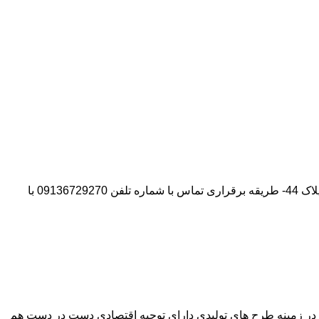
آدرس شرکت:استان تهران- شهر پیشوا- روبروی درب دانشگاه آزاد واحد ورامین – پیشوا – خیابان سروستان- انتهای کوچه سروستان نهم – پلاک 44- طریقه برقراری تماس با شماره تلفن 09136729270 با
وآور در زمینه طرح های تولیدی دارای توجیه اقتصادی دست در دست هم