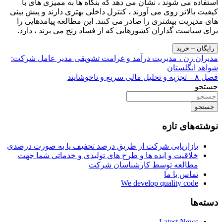
استفاده می شوند ، نشان می دهد که بنگاه ها به ممیزی های با
کیفیت بالاتر روی می آورند ، کنترل داخلی بهتری دارند و پیش بینی
های مدیریت بیشتری را صادر می کنند. این مطالعه پیامدهایی را
برای سیاست گذاران کشورهایی که از فساد رنج می برند ، دارد.
رایگان – خرید
راهبری
مدیران زن ، مدیریت درآمد و غرامت تشویقی مدیر عامل شرکت:
شواهد انگلستان
نوشته
فصل ۸ – تجزیه و تحلیل مالی سریع و ناخوشایند
جستجو
جستجو
نوشته‌های تازه
بازاریابی شرکت از طریق درصد تخفیف یا به صورت درصدی
خلاقیت و ایده ها و طرح های تولیدی و خدماتی شما جهت
مطالعه توسط کارشناسان شرکت
تماس با ما
We develop quality code
دسته‌ها
Latest News