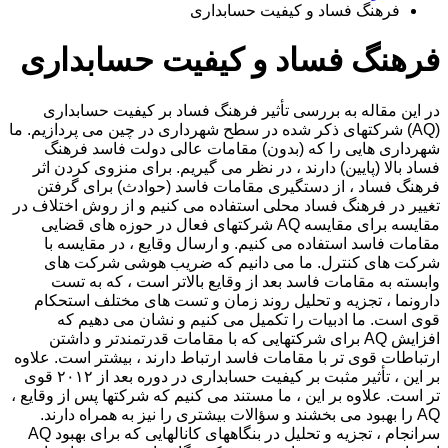
فرهنگ فساد و کیفیت حسابداری
فرهنگ فساد و کیفیت حسابداری
در این مقاله به بررسی تأثیر فرهنگ فساد بر کیفیت حسابداری
(AQ) شرکتهای ذکر شده در سطح شهرداری در چین می پردازیم. ما
شهرداری هایی را که (بدون) مقامات عالی دولت فاسد فرهنگ
فساد بالا (پایین) دارند ، در نظر می گیریم. برای منزوی کردن اثر
فرهنگ فساد ، از دستگیری مقامات فاسد (حوادث) برای گرفتن
تغییر در فرهنگ فساد محلی استفاده می کنیم و از روش اختلاف در
مقایسه برای مقایسه AQ شرکتهای فعال در حوزه های قضایی
مقامات فاسد استفاده می کنیم. و ارسال وقایع ، در مقایسه با
شرکت های کنترل. ما می دانیم که ضریب هوشی شرکت های
وابسته به مقامات فاسد بعد از وقایع بالاتر است ، که به تست
دارونما ، تجزیه و تحلیل روند زمان و تست های مختلف استحکام
قوی است. ما ادبیات را تکمیل می کنیم و نشان می دهیم که
افزایش AQ برای شرکتهایی که با مقامات قدرتمندتر و داشتن
ارتباطات قوی تر با مقامات فاسد ارتباط دارند ، بیشتر است. علاوه
بر این ، تأثیر مثبت بر کیفیت حسابداری در دوره بعد از ۲۰۱۲ قوی
تر است. علاوه بر این ، ما مستند می کنیم که شرکتها پس از وقایع ،
AQ را بهبود می بخشند و سؤالات بیشتری را نیز به همراه دارند.
سرانجام ، تجزیه و تحلیل در بنگاههای کانالهایی که برای بهبود AQ