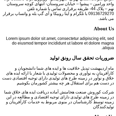
واحد ورامین – پیشوا – خیابان سروستان- انتهای کوچه سروستان
نهم – پلاک 44- طریقه برقراری تماس با شماره تلفن
09136729270 با تلگرام و ایتا روبیکا و آی گپ بله و واتساپ برقرار
می باشد.
About Us
Lorem ipsum dolor sit amet, consectetur adipiscing elit, sed
do eiusmod tempor incididunt ut labore et dolore magna
aliqua.
ضروریات تحقق سال رونق تولید
ماه اردیبهشت تبدیل خلاقیت ها و ایده های شما دانشجویان و
کارآفرینان به نوآوری و محصولات تولیدی با شعار با ارائه ایده های
خلاق و نوآور در زمینه طرح های تولیدی دارای توجیه اقتصادی دست
در دست هم برای استقلال هر چه بیشتر کشورمان بکوشیم
شرکت کوروش صنعت هخامنش آماده دریافت ایده های خلاق شما
در زمینه طرح های تولیدی دارای توجیه اقتصادی و مطالعه در این
زمینه توسط کارشناسان در منوی مربوط به خدمات کارآفرینان و
تولیدکنندگان