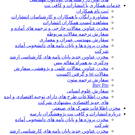
خدمات همکاری با انتشارات و کافی نت
ثبت نام همکاران
مشاوره رایگان با همکاران و کارشناسان انتشارات
مشاهده لیست همکاران انتشارات
مخزن عناوین مقالات خارجی و ترجمه های آماده و
سفارش ترجمه مقالات مربوطه
سفارش مهندسی عمران و معماری
مخزن پروژه ها و پایان نامه های دانشجویی آماده
شرکت
مخزن عناوین جدید پایان نامه های کارشناسی ارشد
ودکتری به همراه مقاله بیس
مخزن عناوین مقالات علمی و پژوهشی، سفارش
مقالات isi و گرفتن اکسپت
سفارش ترجمه متون
Buy Pro
سفارش علوم انسانی
مخزن اطلاعات طرح های دارای توجیه اقتصادی و ایده
های جدید اقتصادی پیشنهادی شرکت
مخزن اطلاعات شهرک های صنعتی
درباره انتشارات و کافی نت پژوهشگران پارسه
مخزن پروژه ها و پایان نامه های دانشجویی آماده
شرکت
مخزن عناوین جدید پایان نامه های کارشناسی ارشد