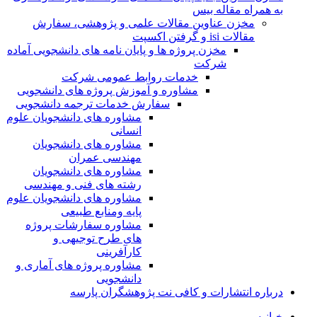
به همراه مقاله بیس
مخزن عناوین مقالات علمی و پژوهشی، سفارش
مقالات isi و گرفتن اکسپت
مخزن پروژه ها و پایان نامه های دانشجویی آماده
شرکت
خدمات روابط عمومی شرکت
مشاوره و آموزش پروژه های دانشجویی
سفارش خدمات ترجمه دانشجویی
مشاوره های دانشجویان علوم
انسانی
مشاوره های دانشجویان
مهندسی عمران
مشاوره های دانشجویان
رشته های فنی و مهندسی
مشاوره های دانشجویان علوم
پایه ومنابع طبیعی
مشاوره سفارشات پروژه
های طرح توجیهی و
کارآفرینی
مشاوره پروژه های آماری و
دانشجویی
درباره انتشارات و کافی نت پژوهشگران پارسه
خـانـه