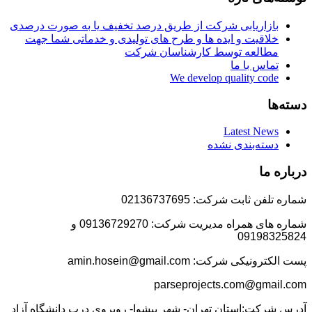
بازاریابی شرکت از طریق درصد تخفیف یا به صورت درصدی
خلاقیت و ایده ها و طرح های تولیدی و خدماتی شما جهت
مطالعه توسط کارشناسان شرکت
تماس با ما
We develop quality code
دسته‌ها
Latest News
دسته‌بندی نشده
درباره ما
شماره تلفن ثابت شرکت: 02136737695
شماره های همراه مدیریت شرکت: 09136729270 و
09198325824
پست الکترونیکی شرکت: amin.hosein@gmail.com
parseprojects.com@gmail.com
آدرس شرکت:استان تهران- شهر پیشوا- روبروی درب دانشگاه آزاد