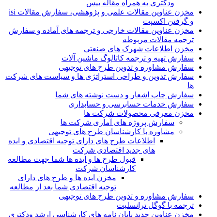
ودکتری به همراه مقاله بیس
مخزن عناوین مقالات علمی و پژوهشی، سفارش مقالات isi
و گرفتن اکسپت
مخزن عناوین مقالات خارجی و ترجمه های آماده و سفارش
ترجمه مقالات مربوطه
مخزن اطلاعات شهرک های صنعتی
سفارش تهیه و ترجمه کاتالوگ ماشین آلات
سفارش مشاوره و تدوین طرح های توجیهی
سفارش تدوین و طراحی استراتژی ها و سیاست های شرکت
ها
سفارش چاپ اشعار و دست نوشته های شما
سفارش خدمات حسابرسی و حسابداری
مخزن معرفی محصولات شرکت ها
سفارش پروژه های آماری شرکت ها
مشاوره با کارشناسان طرح های توجیهی
اطلاعات طرح های دارای توجیه اقتصادی و ایده
های جدید اقتصادی شرکت
قبول طرح ها و ایده ها شما جهت مطالعه
کارشناسان شرکت
مخزن ایده ها و طرح های دارای
توجیه اقتصادی شما بعد از مطالعه
سفارش مشاوره و تدوین طرح های توجیهی
ترجمه با گوگل ترانسلیت
مخزن عناوین جدید پایان نامه های کارشناسی ارشد ودکتری