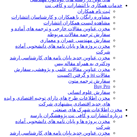
خدمات همکاری با انتشارات و کافی نت
ثبت نام همکاران
مشاوره رایگان با همکاران و کارشناسان انتشارات
مشاهده لیست همکاران انتشارات
مخزن عناوین مقالات خارجی و ترجمه های آماده و
سفارش ترجمه مقالات مربوطه
سفارش مهندسی عمران و معماری
مخزن پروژه ها و پایان نامه های دانشجویی آماده
شرکت
مخزن عناوین جدید پایان نامه های کارشناسی ارشد
ودکتری به همراه مقاله بیس
مخزن عناوین مقالات علمی و پژوهشی، سفارش
مقالات isi و گرفتن اکسپت
سفارش ترجمه متون
Buy Pro
سفارش علوم انسانی
مخزن اطلاعات طرح های دارای توجیه اقتصادی و ایده
های جدید اقتصادی پیشنهادی شرکت
مخزن اطلاعات شهرک های صنعتی
درباره انتشارات و کافی نت پژوهشگران پارسه
مخزن پروژه ها و پایان نامه های دانشجویی آماده
شرکت
مخزن عناوین جدید پایان نامه های کارشناسی ارشد