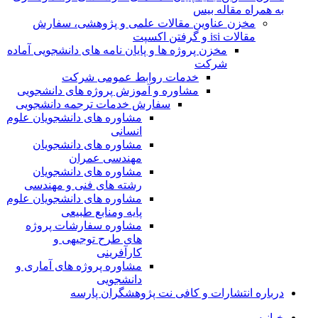
به همراه مقاله بیس
مخزن عناوین مقالات علمی و پژوهشی، سفارش
مقالات isi و گرفتن اکسپت
مخزن پروژه ها و پایان نامه های دانشجویی آماده
شرکت
خدمات روابط عمومی شرکت
مشاوره و آموزش پروژه های دانشجویی
سفارش خدمات ترجمه دانشجویی
مشاوره های دانشجویان علوم
انسانی
مشاوره های دانشجویان
مهندسی عمران
مشاوره های دانشجویان
رشته های فنی و مهندسی
مشاوره های دانشجویان علوم
پایه ومنابع طبیعی
مشاوره سفارشات پروژه
های طرح توجیهی و
کارآفرینی
مشاوره پروژه های آماری و
دانشجویی
درباره انتشارات و کافی نت پژوهشگران پارسه
خـانـه