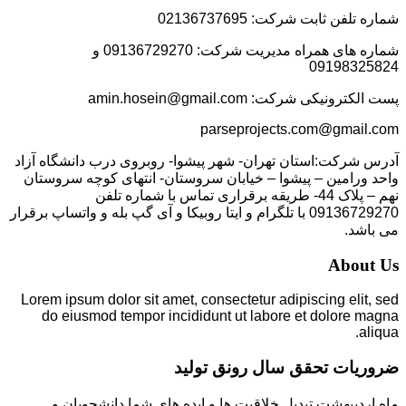
شماره تلفن ثابت شرکت: 02136737695
شماره های همراه مدیریت شرکت: 09136729270 و
09198325824
پست الکترونیکی شرکت: amin.hosein@gmail.com
parseprojects.com@gmail.com
آدرس شرکت:استان تهران- شهر پیشوا- روبروی درب دانشگاه آزاد
واحد ورامین – پیشوا – خیابان سروستان- انتهای کوچه سروستان
نهم – پلاک 44- طریقه برقراری تماس با شماره تلفن
09136729270 با تلگرام و ایتا روبیکا و آی گپ بله و واتساپ برقرار
می باشد.
About Us
Lorem ipsum dolor sit amet, consectetur adipiscing elit, sed
do eiusmod tempor incididunt ut labore et dolore magna
aliqua.
ضروریات تحقق سال رونق تولید
ماه اردیبهشت تبدیل خلاقیت ها و ایده های شما دانشجویان و