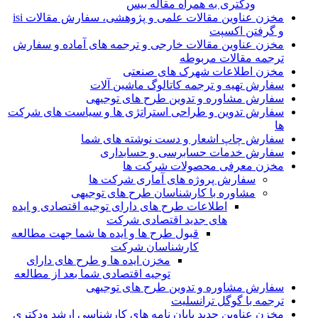
ودکتری به همراه مقاله بیس
مخزن عناوین مقالات علمی و پژوهشی، سفارش مقالات isi
و گرفتن اکسپت
مخزن عناوین مقالات خارجی و ترجمه های آماده و سفارش
ترجمه مقالات مربوطه
مخزن اطلاعات شهرک های صنعتی
سفارش تهیه و ترجمه کاتالوگ ماشین آلات
سفارش مشاوره و تدوین طرح های توجیهی
سفارش تدوین و طراحی استراتژی ها و سیاست های شرکت
ها
سفارش چاپ اشعار و دست نوشته های شما
سفارش خدمات حسابرسی و حسابداری
مخزن معرفی محصولات شرکت ها
سفارش پروژه های آماری شرکت ها
مشاوره با کارشناسان طرح های توجیهی
اطلاعات طرح های دارای توجیه اقتصادی و ایده
های جدید اقتصادی شرکت
قبول طرح ها و ایده ها شما جهت مطالعه
کارشناسان شرکت
مخزن ایده ها و طرح های دارای
توجیه اقتصادی شما بعد از مطالعه
سفارش مشاوره و تدوین طرح های توجیهی
ترجمه با گوگل ترانسلیت
مخزن عناوین جدید پایان نامه های کارشناسی ارشد ودکتری