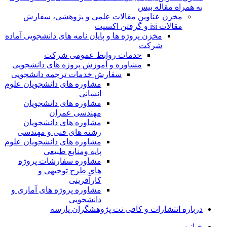
به همراه مقاله بیس
مخزن عناوین مقالات علمی و پژوهشی، سفارش
مقالات isi و گرفتن اکسپت
مخزن پروژه ها و پایان نامه های دانشجویی آماده
شرکت
خدمات روابط عمومی شرکت
مشاوره و آموزش پروژه های دانشجویی
سفارش خدمات ترجمه دانشجویی
مشاوره های دانشجویان علوم
انسانی
مشاوره های دانشجویان
مهندسی عمران
مشاوره های دانشجویان
رشته های فنی و مهندسی
مشاوره های دانشجویان علوم
پایه ومنابع طبیعی
مشاوره سفارشات پروژه
های طرح توجیهی و
کارآفرینی
مشاوره پروژه های آماری و
دانشجویی
درباره انتشارات و کافی نت پژوهشگران پارسه
خـانـه