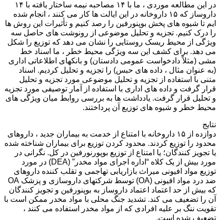
در این مطالعه موردی ، ما با ۱۴ مصاحبه نیمه ساختار یافته با ۱۴
داروساز که ۱۵ داروخانه در این ایالت ها کار می کنند ، انجام شده
ایم تا شیوه های پخش بوپنورفین را رصد کنیم و تأثیرات این روش ها
را درک کنیم. تجزیه و تحلیل موضوعی از رونوشت های حاصل سه
ویژگی از محیط ریسک روستایی را نشان می دهد که توزیع را شکل
می دهد. برای کشف این سه ویژگی محیط خطر ، ما اسناد خط
مشی (مثلاً دادخواست عمومی دادستان) و بانکهای اطلاعاتی اداری
(به عنوان مثال ، داده های حبس) را تجزیه و تحلیل کردیم. اسناد
متنی با استفاده از تجزیه و تحلیل موضوعی مورد تجزیه و تحلیل
قرار گرفت و داده های اداری با استفاده از آمار توصیفی مورد تجزیه
و تحلیل قرار گرفت. یادداشت ها به بررسی روابط میان ویژگی های
محیط خطر و شیوه های توزیع آن پرداختند.
نتایج
دوازده از ۱۵ داروخانه با امتناع از خدمت به بیماران جدید ، داروهای
محدود را توزیع کردند. محدود کردن توزیع برای بیماران شناخته شده
یا تجویز کنندگان؛ یا امتناع از توزیع بوپورنورفین در کل. نگرانی در
مورد بیش از یک کلاه “اداره اجرای مواد مخدر” (DEA) در مورد
توزیع مواد افیونی میراث بازاریابی تهاجمی و تقلب کننده داروهای
ضد درد مواد افیونی (OA) توسط شرکتهای داروسازی و پزشک OA
که بیش از حد اعتماد اعتماد داروساز به بوپنورفین و تجویز کنندگان
آن را تضعیف می کند. تشدید جنگ محلی با مواد مخدر ممکن است با
تقویت ننگ بر علیه افرادی که از مواد مخدر استفاده می کنند ،
تضعیف شده است.