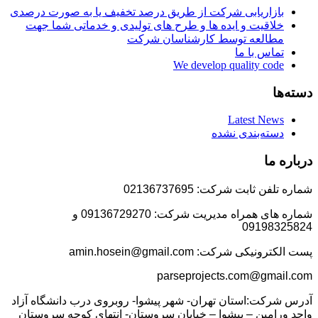
بازاریابی شرکت از طریق درصد تخفیف یا به صورت درصدی
خلاقیت و ایده ها و طرح های تولیدی و خدماتی شما جهت
مطالعه توسط کارشناسان شرکت
تماس با ما
We develop quality code
دسته‌ها
Latest News
دسته‌بندی نشده
درباره ما
شماره تلفن ثابت شرکت: 02136737695
شماره های همراه مدیریت شرکت: 09136729270 و
09198325824
پست الکترونیکی شرکت: amin.hosein@gmail.com
parseprojects.com@gmail.com
آدرس شرکت:استان تهران- شهر پیشوا- روبروی درب دانشگاه آزاد
واحد ورامین – پیشوا – خیابان سروستان- انتهای کوچه سروستان