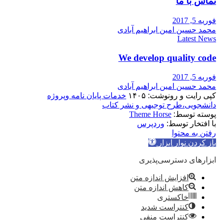
تماس با ما
فوریه 5, 2017
محمد حسین امین ابراهیم آبادی
Latest News
We develop quality code
فوریه 5, 2017
محمد حسین امین ابراهیم آبادی
کپی رایت و رونوشت: ۱۴۰۵
خدمات پایان نامه وپروژه
دانشجویی،طرح توجیهی و نشر کتاب
پوسته توسط:
Theme Horse
با افتخار توسط:
وردپرس
رفتن به محتوا
باز کردن نوار ابزار
ابزارهای دسترسی‌پذیری
افزایش اندازه متن
کاهش اندازه متن
خاکستری
کنتراست شدید
کنتراست منفی