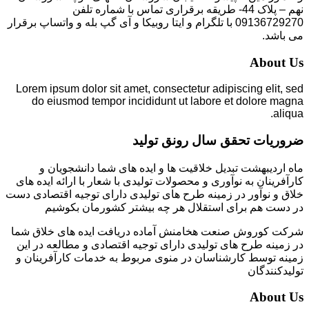
نهم – پلاک 44- طریقه برقراری تماس با شماره تلفن
09136729270 با تلگرام و ایتا روبیکا و آی گپ بله و واتساپ برقرار
می باشد.
About Us
Lorem ipsum dolor sit amet, consectetur adipiscing elit, sed
do eiusmod tempor incididunt ut labore et dolore magna
aliqua.
ضروریات تحقق سال رونق تولید
ماه اردیبهشت تبدیل خلاقیت ها و ایده های شما دانشجویان و
کارآفرینان به نوآوری و محصولات تولیدی با شعار با ارائه ایده های
خلاق و نوآور در زمینه طرح های تولیدی دارای توجیه اقتصادی دست
در دست هم برای استقلال هر چه بیشتر کشورمان بکوشیم
شرکت کوروش صنعت هخامنش آماده دریافت ایده های خلاق شما
در زمینه طرح های تولیدی دارای توجیه اقتصادی و مطالعه در این
زمینه توسط کارشناسان در منوی مربوط به خدمات کارآفرینان و
تولیدکنندگان
About Us