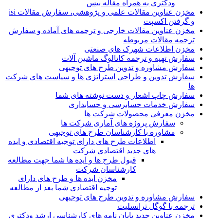
ودکتری به همراه مقاله بیس
مخزن عناوین مقالات علمی و پژوهشی، سفارش مقالات isi
و گرفتن اکسپت
مخزن عناوین مقالات خارجی و ترجمه های آماده و سفارش
ترجمه مقالات مربوطه
مخزن اطلاعات شهرک های صنعتی
سفارش تهیه و ترجمه کاتالوگ ماشین آلات
سفارش مشاوره و تدوین طرح های توجیهی
سفارش تدوین و طراحی استراتژی ها و سیاست های شرکت
ها
سفارش چاپ اشعار و دست نوشته های شما
سفارش خدمات حسابرسی و حسابداری
مخزن معرفی محصولات شرکت ها
سفارش پروژه های آماری شرکت ها
مشاوره با کارشناسان طرح های توجیهی
اطلاعات طرح های دارای توجیه اقتصادی و ایده
های جدید اقتصادی شرکت
قبول طرح ها و ایده ها شما جهت مطالعه
کارشناسان شرکت
مخزن ایده ها و طرح های دارای
توجیه اقتصادی شما بعد از مطالعه
سفارش مشاوره و تدوین طرح های توجیهی
ترجمه با گوگل ترانسلیت
مخزن عناوین جدید پایان نامه های کارشناسی ارشد ودکتری