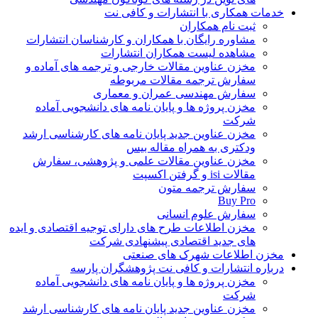
خدمات همکاری با انتشارات و کافی نت
ثبت نام همکاران
مشاوره رایگان با همکاران و کارشناسان انتشارات
مشاهده لیست همکاران انتشارات
مخزن عناوین مقالات خارجی و ترجمه های آماده و
سفارش ترجمه مقالات مربوطه
سفارش مهندسی عمران و معماری
مخزن پروژه ها و پایان نامه های دانشجویی آماده
شرکت
مخزن عناوین جدید پایان نامه های کارشناسی ارشد
ودکتری به همراه مقاله بیس
مخزن عناوین مقالات علمی و پژوهشی، سفارش
مقالات isi و گرفتن اکسپت
سفارش ترجمه متون
Buy Pro
سفارش علوم انسانی
مخزن اطلاعات طرح های دارای توجیه اقتصادی و ایده
های جدید اقتصادی پیشنهادی شرکت
مخزن اطلاعات شهرک های صنعتی
درباره انتشارات و کافی نت پژوهشگران پارسه
مخزن پروژه ها و پایان نامه های دانشجویی آماده
شرکت
مخزن عناوین جدید پایان نامه های کارشناسی ارشد