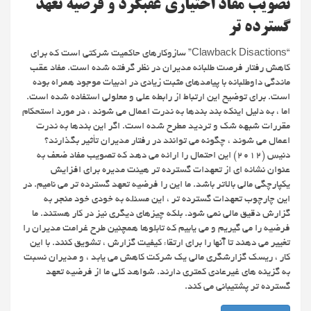
تصویب مفاد اختیاری عقبگرد و فرضیه تعهد
گسترده تر
“Clawback Disactions” سازوکارهای حاکمیت شرکتی است که برای
کاهش رفتار فرصت طلبانه مدیران در نظر گرفته شده است. مفاد عقب
ماندگی داوطلبانه با پیامدهای مثبت زیادی در ادبیات موجود همراه بوده
است. برای توضیح این ارتباط از رابطه علی و معلولی استفاده شده است.
اما ، به دلیل اینکه بند بندها به ندرت اعمال می شوند ، در مورد استحکام
مقررات شبهه شک و تردید مطرح شده است. اگر این بندها به ندرت
اعمال می شوند ، چگونه می توانند در رفتار مدیران تأثیر بگذارند؟
دنیس (۲۰۱۲) این احتمال را ارائه می دهد که تصویب مفاد ضعف به
عنوان نشانه ای از تعهدات گسترده تر هیئت مدیره برای افزایش
یکپارچگی مالی بالاتر باشد. ما این را فرضیه تعهد گسترده تر می نامیم. در
این چارچوب تعهدات گسترده تر ، این مسئله به خودی خود منجر به
گزارش دقیق مالی نمی شود. بلکه چیزهای دیگری نیز در کار هستند. ما
فرضیه را می گیریم و می یابیم که تابلوها همچنین طرح غرامت مدیران را
تغییر می دهند تا آنها را برای ارتقاء کیفیت گزارش ، تشویق کنند. با این
کار ، ریسک گزارشگری مالی یک شرکت کاهش می یابد ، و مدیران نسبت
به گزینه های غیرعادی کمتری دارند. شواهد کلی ما از فرضیه تعهد
گسترده تر پشتیبانی می کند.