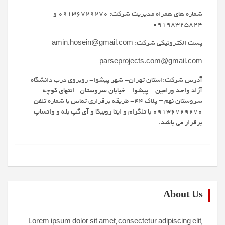
شماره های همراه مدیریت شرکت: 09136729270 و
09198325824
پست الکترونیکی شرکت: amin.hosein@gmail.com
parseprojects.com@gmail.com
آدرس شرکت:استان تهران- شهر پیشوا- روبروی درب دانشگاه
آزاد واحد ورامین – پیشوا – خیابان سروستان- انتهای کوچه
سروستان نهم – پلاک 44- طریقه برقراری تماس با شماره تلفن
09136729270 با تلگرام و ایتا روبیکا و آی گپ بله و واتساپ
برقرار می باشد.
About Us
Lorem ipsum dolor sit amet, consectetur adipiscing elit,