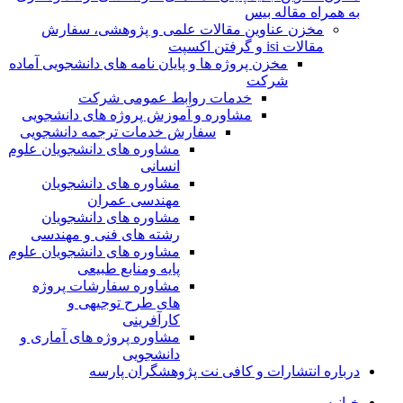
به همراه مقاله بیس
مخزن عناوین مقالات علمی و پژوهشی، سفارش
مقالات isi و گرفتن اکسپت
مخزن پروژه ها و پایان نامه های دانشجویی آماده
شرکت
خدمات روابط عمومی شرکت
مشاوره و آموزش پروژه های دانشجویی
سفارش خدمات ترجمه دانشجویی
مشاوره های دانشجویان علوم
انسانی
مشاوره های دانشجویان
مهندسی عمران
مشاوره های دانشجویان
رشته های فنی و مهندسی
مشاوره های دانشجویان علوم
پایه ومنابع طبیعی
مشاوره سفارشات پروژه
های طرح توجیهی و
کارآفرینی
مشاوره پروژه های آماری و
دانشجویی
درباره انتشارات و کافی نت پژوهشگران پارسه
خـانـه