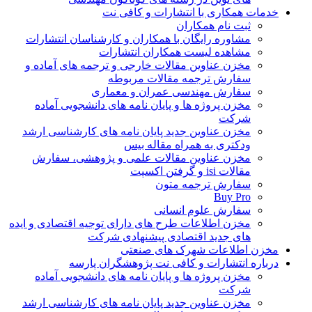
خدمات همکاری با انتشارات و کافی نت
ثبت نام همکاران
مشاوره رایگان با همکاران و کارشناسان انتشارات
مشاهده لیست همکاران انتشارات
مخزن عناوین مقالات خارجی و ترجمه های آماده و
سفارش ترجمه مقالات مربوطه
سفارش مهندسی عمران و معماری
مخزن پروژه ها و پایان نامه های دانشجویی آماده
شرکت
مخزن عناوین جدید پایان نامه های کارشناسی ارشد
ودکتری به همراه مقاله بیس
مخزن عناوین مقالات علمی و پژوهشی، سفارش
مقالات isi و گرفتن اکسپت
سفارش ترجمه متون
Buy Pro
سفارش علوم انسانی
مخزن اطلاعات طرح های دارای توجیه اقتصادی و ایده
های جدید اقتصادی پیشنهادی شرکت
مخزن اطلاعات شهرک های صنعتی
درباره انتشارات و کافی نت پژوهشگران پارسه
مخزن پروژه ها و پایان نامه های دانشجویی آماده
شرکت
مخزن عناوین جدید پایان نامه های کارشناسی ارشد