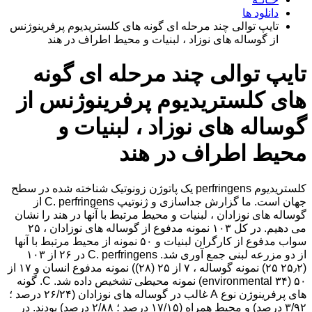
دانلود ها
تایپ توالی چند مرحله ای گونه های کلستریدیوم پرفرینوژنس
از گوساله های نوزاد ، لبنیات و محیط اطراف در هند
تایپ توالی چند مرحله ای گونه
های کلستریدیوم پرفرینوژنس از
گوساله های نوزاد ، لبنیات و
محیط اطراف در هند
کلستریدیوم perfringens یک پاتوژن زونوتیک شناخته شده در سطح
جهان است. ما گزارش جداسازی و ژنوتیپ C. perfringens از
گوساله های نوزادان ، لبنیات و محیط مرتبط با آنها در هند را نشان
می دهیم. در کل ۱۰۳ نمونه مدفوع از گوساله های نوزادان ، ۲۵
سواب مدفوع از کارگران لبنیات و ۵۰ نمونه از محیط مرتبط با آنها
از دو مزرعه لبنی جمع آوری شد. C. perfringens در ۲۶ از ۱۰۳
(۲۵٫۲ ۲۵) نمونه گوساله ، ۷ از ۲۵ (۲۸)) نمونه مدفوع انسان و ۱۷ از
۵۰ (۳۴ environmental) نمونه محیطی تشخیص داده شد. C. گونه
های پرفرینوژن نوع A غالب در گوساله های نوزادان (۲۶/۲۴ درصد ؛
۳/۹۲ درصد) و محیط همراه (۱۷/۱۵ درصد ؛ ۲/۸۸ درصد) بودند. در