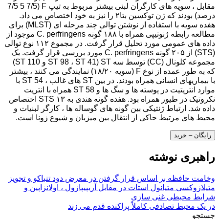
مقابل ، سویه های کارگران لبنی بیشتر مربوط به تیپ F (7/5 5 7/5
درصد) بودند که ژن توکسین بتا۲ را نیز به خود اختصاص می داد.
هفده سویه با استفاده از نوشتن توالی چند مرحله ای (MLST) برای
مطالعه رابطه ژنوتیپی همراه با ۱۸۸ گونه C. perfringens موجود از
داده های عمومی مورد تحلیل قرار گرفت. در مجموع ۱۱۲ نوع توالی
(STS) از ۲۰۵ گونه C. perfringens مورد بررسی قرار گرفت. یک
مجموعه کلونال (CC) توسط سه ST (ST 98 ، ST 41 و ST 110)
که به طور عمده از نوع F (سویه ۱۸/۲۰) نمایندگی می کنند ، بیشتر
با بیماریهای انسانی همراه بودند. در بین ST های غالب ، ST 54 با
موارد انتریتیت در پوسته ها و سگ ها و ST 58 همراه با انتریت
نکروتیک در طیور همراه بود. هفده گونه هندی به ۱۳ STS اختصاص
داده شد. ارتباط ژنتیکی بین گونه های گوساله ها ، کارگر لبنیات و
محیط های مرتبط حاکی از انتقال بین میزبان و شیوع زونا است.
رایگان – خرید
راهبری نوشته
وخامت حافظه بر اساس قرار گرفتن در معرض دود تنباکو و تجویز
متیلازوکسی متیانول استات در مقابل آریپیپازول ، اولانزاپین و
شرایط محیطی غنی سازی
در یک محیط تصادفی کاملاً پراکنده قدم می زند
جستجو