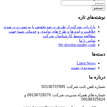
جستجو
نوشته‌های تازه
بازاریابی شرکت از طریق درصد تخفیف یا به صورت درصدی
خلاقیت و ایده ها و طرح های تولیدی و خدماتی شما جهت
مطالعه توسط کارشناسان شرکت
تماس با ما
We develop quality code
دسته‌ها
Latest News
دسته‌بندی نشده
درباره ما
شماره تلفن ثابت شرکت: 02136737695
شماره های همراه مدیریت شرکت: 09136729270 و
09198325824