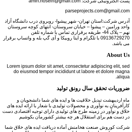
پست الکترونیکی شرکت: amin.hosein@gmail.com
parseprojects.com@gmail.com
آدرس شرکت:استان تهران- شهر پیشوا- روبروی درب دانشگاه آزاد
واحد ورامین – پیشوا – خیابان سروستان- انتهای کوچه سروستان
نهم – پلاک 44- طریقه برقراری تماس با شماره تلفن
09136729270 با تلگرام و ایتا روبیکا و آی گپ بله و واتساپ برقرار
می باشد.
About Us
Lorem ipsum dolor sit amet, consectetur adipiscing elit, sed
do eiusmod tempor incididunt ut labore et dolore magna
aliqua.
ضروریات تحقق سال رونق تولید
ماه اردیبهشت تبدیل خلاقیت ها و ایده های شما دانشجویان و
کارآفرینان به نوآوری و محصولات تولیدی با شعار با ارائه ایده های
خلاق و نوآور در زمینه طرح های تولیدی دارای توجیه اقتصادی دست
در دست هم برای استقلال هر چه بیشتر کشورمان بکوشیم
شرکت کوروش صنعت هخامنش آماده دریافت ایده های خلاق شما