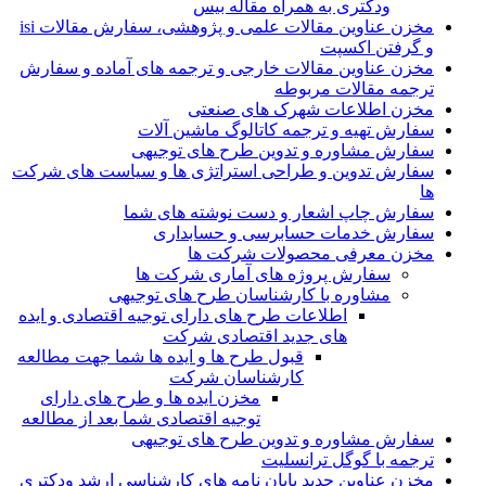
ودکتری به همراه مقاله بیس
مخزن عناوین مقالات علمی و پژوهشی، سفارش مقالات isi
و گرفتن اکسپت
مخزن عناوین مقالات خارجی و ترجمه های آماده و سفارش
ترجمه مقالات مربوطه
مخزن اطلاعات شهرک های صنعتی
سفارش تهیه و ترجمه کاتالوگ ماشین آلات
سفارش مشاوره و تدوین طرح های توجیهی
سفارش تدوین و طراحی استراتژی ها و سیاست های شرکت
ها
سفارش چاپ اشعار و دست نوشته های شما
سفارش خدمات حسابرسی و حسابداری
مخزن معرفی محصولات شرکت ها
سفارش پروژه های آماری شرکت ها
مشاوره با کارشناسان طرح های توجیهی
اطلاعات طرح های دارای توجیه اقتصادی و ایده
های جدید اقتصادی شرکت
قبول طرح ها و ایده ها شما جهت مطالعه
کارشناسان شرکت
مخزن ایده ها و طرح های دارای
توجیه اقتصادی شما بعد از مطالعه
سفارش مشاوره و تدوین طرح های توجیهی
ترجمه با گوگل ترانسلیت
مخزن عناوین جدید پایان نامه های کارشناسی ارشد ودکتری