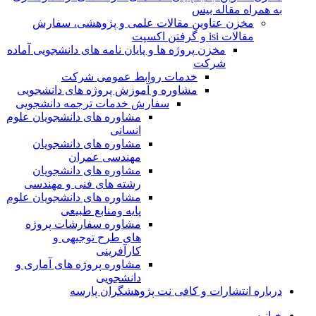
به همراه مقاله بیس
مخزن عناوین مقالات علمی و پژوهشی، سفارش
مقالات isi و گرفتن اکسپت
مخزن پروژه ها و پایان نامه های دانشجویی آماده
شرکت
خدمات روابط عمومی شرکت
مشاوره و آموزش پروژه های دانشجویی
سفارش خدمات ترجمه دانشجویی
مشاوره های دانشجویان علوم
انسانی
مشاوره های دانشجویان
مهندسی عمران
مشاوره های دانشجویان
رشته های فنی و مهندسی
مشاوره های دانشجویان علوم
پایه ومنابع طبیعی
مشاوره سفارشات پروژه
های طرح توجیهی و
کارآفرینی
مشاوره پروژه های آماری و
دانشجویی
درباره انتشارات و کافی نت پژوهشگران پارسه
خـانـه