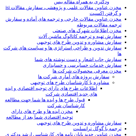
ودکتری به همراه مقاله بیس
مخزن عناوین مقالات علمی و پژوهشی، سفارش مقالات isi
و گرفتن اکسپت
مخزن عناوین مقالات خارجی و ترجمه های آماده و سفارش
ترجمه مقالات مربوطه
مخزن اطلاعات شهرک های صنعتی
سفارش تهیه و ترجمه کاتالوگ ماشین آلات
سفارش مشاوره و تدوین طرح های توجیهی
سفارش تدوین و طراحی استراتژی ها و سیاست های شرکت
ها
سفارش چاپ اشعار و دست نوشته های شما
سفارش خدمات حسابرسی و حسابداری
مخزن معرفی محصولات شرکت ها
سفارش پروژه های آماری شرکت ها
مشاوره با کارشناسان طرح های توجیهی
اطلاعات طرح های دارای توجیه اقتصادی و ایده
های جدید اقتصادی شرکت
قبول طرح ها و ایده ها شما جهت مطالعه
کارشناسان شرکت
مخزن ایده ها و طرح های دارای
توجیه اقتصادی شما بعد از مطالعه
سفارش مشاوره و تدوین طرح های توجیهی
ترجمه با گوگل ترانسلیت
مخزن عناوین جدید پایان نامه های کارشناسی ارشد ودکتری