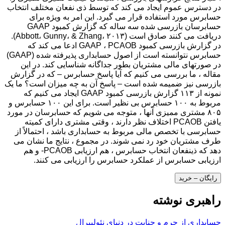
در دسترس عموم ایجاد می کند که توسط ذی نفعان مختلف انتخاب
حسابرس مورد استفاده قرار می گیرد. این امر به ویژه برای
حسابرسان بازرسی شده سه ساله که گزارش کمبود GAAP
دریافت می کنند صادق است (Abbott، Gunny، & Zhang، ۲۰۱۳).
در گزارش بازرسی کمبود GAAP ، PCAOB ادعا می کند که
حسابرس نتوانسته است از اصول حسابداری پذیرفته شده (GAAP)
در صورتهای مالی مشتریان بطور جداگانه شناسایی کند. در این
مقاله ، ما بررسی می کنیم که آیا پاسخ حسابرس – که در گزارش
بازرسی نیز ضمیمه شده است – پاسخ آن به چه میزان است؟ ما یک
نمونه از ۱۱۳ گزارش بازرسی کمبود GAAP ایجاد می کنیم که
مربوط به ۱۰۰ حسابرس بی نظیر است. برای این ۱۰۰ حسابرس و
۸۰۵ مشتری ممیزی آنها ، متوجه می شویم که حسابرسان در مورد
یافتن PCAOB اختلاف نظر دارند ، وقتی مشتری دارای کمیته
حسابرسی با تخصص مالی مربوط به حسابداری باشد ، احتمالاً از
طرف مشتریان خود رد نمی شوند. در مجموع ، نتایج ما نشان می
دهد که ذینفعان انتخاب حسابرس ، هم ارزیابی PCAOB- و هم
ارزیابی حسابرس از عملکرد حسابرس را ارزیابی می کنند.
رایگان – خرید
راهبری نوشته
حسابداری از جرم و جنایت در دنیای نئولیبرال