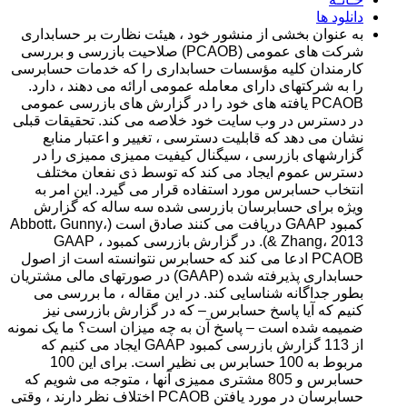
دانلود ها
به عنوان بخشی از منشور خود ، هیئت نظارت بر حسابداری
شرکت های عمومی (PCAOB) صلاحیت بازرسی و بررسی
کارمندان کلیه مؤسسات حسابداری را که خدمات حسابرسی
را به شرکتهای دارای معامله عمومی ارائه می دهند ، دارد.
PCAOB یافته های خود را در گزارش های بازرسی عمومی
در دسترس در وب سایت خود خلاصه می کند. تحقیقات قبلی
نشان می دهد که قابلیت دسترسی ، تغییر و اعتبار منابع
گزارشهای بازرسی ، سیگنال کیفیت ممیزی ممیزی را در
دسترس عموم ایجاد می کند که توسط ذی نفعان مختلف
انتخاب حسابرس مورد استفاده قرار می گیرد. این امر به
ویژه برای حسابرسان بازرسی شده سه ساله که گزارش
کمبود GAAP دریافت می کنند صادق است (Abbott، Gunny،
& Zhang، 2013). در گزارش بازرسی کمبود GAAP ،
PCAOB ادعا می کند که حسابرس نتوانسته است از اصول
حسابداری پذیرفته شده (GAAP) در صورتهای مالی مشتریان
بطور جداگانه شناسایی کند. در این مقاله ، ما بررسی می
کنیم که آیا پاسخ حسابرس – که در گزارش بازرسی نیز
ضمیمه شده است – پاسخ آن به چه میزان است؟ ما یک نمونه
از 113 گزارش بازرسی کمبود GAAP ایجاد می کنیم که
مربوط به 100 حسابرس بی نظیر است. برای این 100
حسابرس و 805 مشتری ممیزی آنها ، متوجه می شویم که
حسابرسان در مورد یافتن PCAOB اختلاف نظر دارند ، وقتی