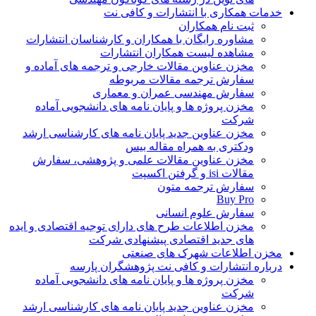
خدمات همکاری با انتشارات و کافی نت
ثبت نام همکاران
مشاوره رایگان با همکاران و کارشناسان انتشارات
مشاهده لیست همکاران انتشارات
مخزن عناوین مقالات خارجی و ترجمه های آماده و
سفارش ترجمه مقالات مربوطه
سفارش مهندسی عمران و معماری
مخزن پروژه ها و پایان نامه های دانشجویی آماده
شرکت
مخزن عناوین جدید پایان نامه های کارشناسی ارشد
ودکتری به همراه مقاله بیس
مخزن عناوین مقالات علمی و پژوهشی، سفارش
مقالات isi و گرفتن اکسپت
سفارش ترجمه متون
Buy Pro
سفارش علوم انسانی
مخزن اطلاعات طرح های دارای توجیه اقتصادی و ایده
های جدید اقتصادی پیشنهادی شرکت
مخزن اطلاعات شهرک های صنعتی
درباره انتشارات و کافی نت پژوهشگران پارسه
مخزن پروژه ها و پایان نامه های دانشجویی آماده
شرکت
مخزن عناوین جدید پایان نامه های کارشناسی ارشد