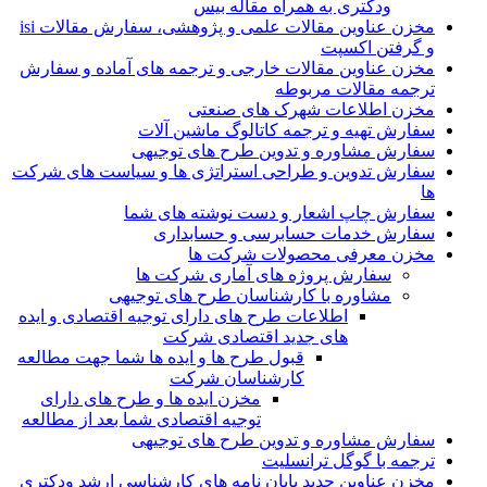
ودکتری به همراه مقاله بیس
مخزن عناوین مقالات علمی و پژوهشی، سفارش مقالات isi
و گرفتن اکسپت
مخزن عناوین مقالات خارجی و ترجمه های آماده و سفارش
ترجمه مقالات مربوطه
مخزن اطلاعات شهرک های صنعتی
سفارش تهیه و ترجمه کاتالوگ ماشین آلات
سفارش مشاوره و تدوین طرح های توجیهی
سفارش تدوین و طراحی استراتژی ها و سیاست های شرکت
ها
سفارش چاپ اشعار و دست نوشته های شما
سفارش خدمات حسابرسی و حسابداری
مخزن معرفی محصولات شرکت ها
سفارش پروژه های آماری شرکت ها
مشاوره با کارشناسان طرح های توجیهی
اطلاعات طرح های دارای توجیه اقتصادی و ایده
های جدید اقتصادی شرکت
قبول طرح ها و ایده ها شما جهت مطالعه
کارشناسان شرکت
مخزن ایده ها و طرح های دارای
توجیه اقتصادی شما بعد از مطالعه
سفارش مشاوره و تدوین طرح های توجیهی
ترجمه با گوگل ترانسلیت
مخزن عناوین جدید پایان نامه های کارشناسی ارشد ودکتری