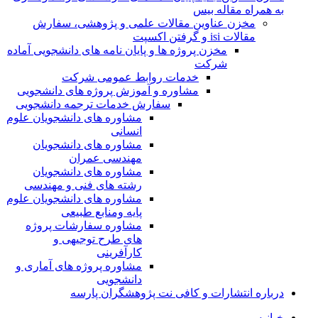
به همراه مقاله بیس
مخزن عناوین مقالات علمی و پژوهشی، سفارش
مقالات isi و گرفتن اکسپت
مخزن پروژه ها و پایان نامه های دانشجویی آماده
شرکت
خدمات روابط عمومی شرکت
مشاوره و آموزش پروژه های دانشجویی
سفارش خدمات ترجمه دانشجویی
مشاوره های دانشجویان علوم
انسانی
مشاوره های دانشجویان
مهندسی عمران
مشاوره های دانشجویان
رشته های فنی و مهندسی
مشاوره های دانشجویان علوم
پایه ومنابع طبیعی
مشاوره سفارشات پروژه
های طرح توجیهی و
کارآفرینی
مشاوره پروژه های آماری و
دانشجویی
درباره انتشارات و کافی نت پژوهشگران پارسه
خـانـه