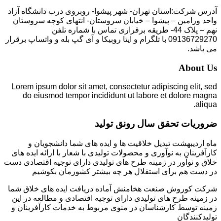
آدرس شرکت:استان تهران- شهر پیشوا- روبروی درب دانشگاه آزاد
واحد ورامین – پیشوا – خیابان سروستان- انتهای کوچه سروستان
نهم – پلاک 44- طریقه برقراری تماس با شماره تلفن
09136729270 با تلگرام و ایتا روبیکا و آی گپ بله و واتساپ برقرار
می باشد.
About Us
Lorem ipsum dolor sit amet, consectetur adipiscing elit, sed
do eiusmod tempor incididunt ut labore et dolore magna
aliqua.
ضروریات تحقق سال رونق تولید
ماه اردیبهشت تبدیل خلاقیت ها و ایده های شما دانشجویان و
کارآفرینان به نوآوری و محصولات تولیدی با شعار با ارائه ایده های
خلاق و نوآور در زمینه طرح های تولیدی دارای توجیه اقتصادی دست
در دست هم برای استقلال هر چه بیشتر کشورمان بکوشیم
شرکت کوروش صنعت هخامنش آماده دریافت ایده های خلاق شما
در زمینه طرح های تولیدی دارای توجیه اقتصادی و مطالعه در این
زمینه توسط کارشناسان در منوی مربوط به خدمات کارآفرینان و
تولیدکنندگان