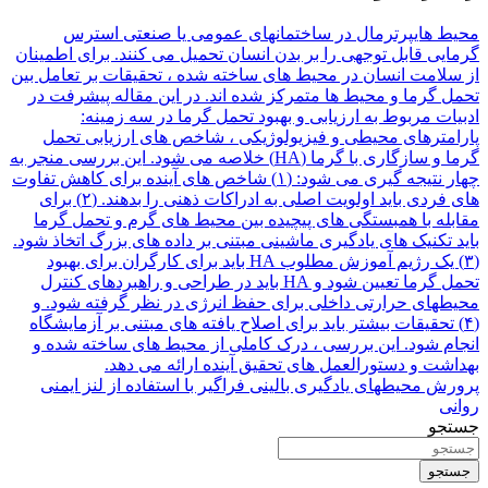
محیط هایپرترمال در ساختمانهای عمومی یا صنعتی استرس
گرمایی قابل توجهی را بر بدن انسان تحمیل می کنند. برای اطمینان
از سلامت انسان در محیط های ساخته شده ، تحقیقات بر تعامل بین
تحمل گرما و محیط ها متمرکز شده اند. در این مقاله پیشرفت در
ادبیات مربوط به ارزیابی و بهبود تحمل گرما در سه زمینه:
پارامترهای محیطی و فیزیولوژیکی ، شاخص های ارزیابی تحمل
گرما و سازگاری با گرما (HA) خلاصه می شود. این بررسی منجر به
چهار نتیجه گیری می شود: (۱) شاخص های آینده برای کاهش تفاوت
های فردی باید اولویت اصلی به ادراکات ذهنی را بدهند. (۲) برای
مقابله با همبستگی های پیچیده بین محیط های گرم و تحمل گرما
باید تکنیک های یادگیری ماشینی مبتنی بر داده های بزرگ اتخاذ شود.
(۳) یک رژیم آموزش مطلوب HA باید برای کارگران برای بهبود
تحمل گرما تعیین شود و HA باید در طراحی و راهبردهای کنترل
محیطهای حرارتی داخلی برای حفظ انرژی در نظر گرفته شود. و
(۴) تحقیقات بیشتر باید برای اصلاح یافته های مبتنی بر آزمایشگاه
انجام شود. این بررسی ، درک کاملی از محیط های ساخته شده و
بهداشت و دستورالعمل های تحقیق آینده ارائه می دهد.
پرورش محیطهای یادگیری بالینی فراگیر با استفاده از لنز ایمنی
روانی
جستجو
جستجو