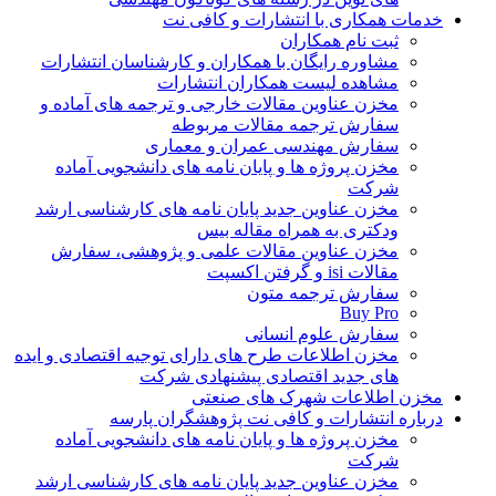
خدمات همکاری با انتشارات و کافی نت
ثبت نام همکاران
مشاوره رایگان با همکاران و کارشناسان انتشارات
مشاهده لیست همکاران انتشارات
مخزن عناوین مقالات خارجی و ترجمه های آماده و
سفارش ترجمه مقالات مربوطه
سفارش مهندسی عمران و معماری
مخزن پروژه ها و پایان نامه های دانشجویی آماده
شرکت
مخزن عناوین جدید پایان نامه های کارشناسی ارشد
ودکتری به همراه مقاله بیس
مخزن عناوین مقالات علمی و پژوهشی، سفارش
مقالات isi و گرفتن اکسپت
سفارش ترجمه متون
Buy Pro
سفارش علوم انسانی
مخزن اطلاعات طرح های دارای توجیه اقتصادی و ایده
های جدید اقتصادی پیشنهادی شرکت
مخزن اطلاعات شهرک های صنعتی
درباره انتشارات و کافی نت پژوهشگران پارسه
مخزن پروژه ها و پایان نامه های دانشجویی آماده
شرکت
مخزن عناوین جدید پایان نامه های کارشناسی ارشد