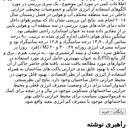
اطلاعات کمی در مورد این موضوع ، یک سری بررسی در مورد
الگوهای استفاده از انرژی خانگی و خصوصیات محیطی حرارتی
داخلی در سه منطقه مختلف آب و هوایی در فصل زمستان سال
۲۰۱۸ انجام شد. نتایج این بررسی نشان داد که بیشتر هوای داخل
خانه دمای خانه های مورد بررسی در سه منطقه آب و هوایی پایین
تر از مقادیر داده شده به عنوان استاندارد راحتی تطبیقی ​​بود.
میانگین دمای هوای داخلی اندازه گیری شده به ترتیب ۸٫۰ درجه
سانتی گراد ، ۱۳٫۹ درجه سانتیگراد و ۱۲٫۸ درجه سانتیگراد بود و
سرانه مصرف انرژی روزانه ۳۷ ، ۳۰ و ۲۰ MJ / (فرد · روز) در
مناطق سرد ، معتدل و نیمه گرمسیری بود ، به ترتیب. هیزم ، برق و
گاز مایع (LPG) به عنوان مهمترین حامل انرژی مورد استفاده در
خانوارهای مورد مطالعه یافت شدند. یافته های حاضر حاکی از آن
است که با بهبود عایق بندی حرارتی پاکت های ساختمان به همراه
استفاده از انرژی عقلانی از نظر اقتصادی ، بهبود قابل توجهی در
محیط حرارتی داخل ساختمان وجود دارد. نتایج این نظرسنجی
امیدوار است برای درک وضعیت مصرف انرژی فعلی و محیط
حرارتی ساختمانهای مسکونی موجود در نپال و در نتیجه برای کمک
به فرمولاسیون سیاست برای محیط حرارتی داخلی بهتر
ساختمانهای موجود با مصرف کم انرژی مفید واقع شود.
رایگان – خرید
راهبری نوشته