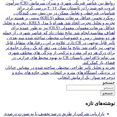
روابط بین عناصر فیزیکی شهری و میزان سرمایش (CR) پیرامون
غروب خورشید را در تابستان سال ۲۰۱۶ بررسی کرد. برای
شناسایی غیرخطی و تعامل ممکن در بین پیش بینی کنندگان ،
رویکرد تخمین حداقل مربعات منظم (KRLS) مبتنی بر هسته برای
تجزیه و تحلیل تجربی اتخاذ شد. همراه با مدل KRLS ، تجزیه و تحلیل
حداقل مربعات معمولی معمولی (OLS) نیز به طور عمده برای
اهداف مقایسه انجام شد. نتایج نشان داد که عناصر شهری ، از جمله
هر دو پوشش زمین و خصوصیات محیطی ساخته شده سه بعدی ،
تأثیر قابل توجهی در CR دارد. علاوه بر این ، رفتارهای متقابل قابل
توجهی نیز یافت شد. نتایج ما نشان می دهد که یک رویکرد جامع تر
برای درک هر دو اثر مفرد و ترکیبی از ویژگی های مختلف شهری
می تواند با افزایش تابستان CR به بهبود محیط های حرارتی در
فضای باز کمک کند.
تجزیه و تحلیل تأثیر طراحی محیطی ساخته شده در مقیاس خیابان
در نزدیکی ایستگاه های مترو بر انتخاب بخش جاده های پیاده و
دوچرخه سوار: یک آزمایش انتخابی
جستجو
جستجو
نوشته‌های تازه
بازاریابی شرکت از طریق درصد تخفیف یا به صورت درصدی