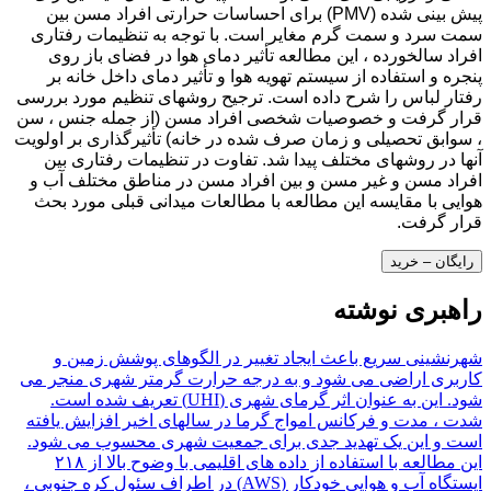
پیش بینی شده (PMV) برای احساسات حرارتی افراد مسن بین
سمت سرد و سمت گرم مغایر است. با توجه به تنظیمات رفتاری
افراد سالخورده ، این مطالعه تأثیر دمای هوا در فضای باز روی
پنجره و استفاده از سیستم تهویه هوا و تأثیر دمای داخل خانه بر
رفتار لباس را شرح داده است. ترجیح روشهای تنظیم مورد بررسی
قرار گرفت و خصوصیات شخصی افراد مسن (از جمله جنس ، سن
، سوابق تحصیلی و زمان صرف شده در خانه) تأثیرگذاری بر اولویت
آنها در روشهای مختلف پیدا شد. تفاوت در تنظیمات رفتاری بین
افراد مسن و غیر مسن و بین افراد مسن در مناطق مختلف آب و
هوایی با مقایسه این مطالعه با مطالعات میدانی قبلی مورد بحث
قرار گرفت.
رایگان – خرید
راهبری نوشته
شهرنشینی سریع باعث ایجاد تغییر در الگوهای پوشش زمین و
کاربری اراضی می شود و به درجه حرارت گرمتر شهری منجر می
شود. این به عنوان اثر گرمای شهری (UHI) تعریف شده است.
شدت ، مدت و فرکانس امواج گرما در سالهای اخیر افزایش یافته
است و این یک تهدید جدی برای جمعیت شهری محسوب می شود.
این مطالعه با استفاده از داده های اقلیمی با وضوح بالا از ۲۱۸
ایستگاه آب و هوایی خودکار (AWS) در اطراف سئول کره جنوبی ،