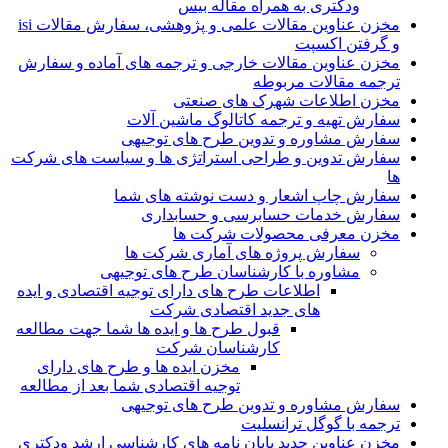
ودکتری به همراه مقاله بیس
مخزن عناوین مقالات علمی و پژوهشی، سفارش مقالات isi
و گرفتن اکسپت
مخزن عناوین مقالات خارجی و ترجمه های آماده و سفارش
ترجمه مقالات مربوطه
مخزن اطلاعات شهرک های صنعتی
سفارش تهیه و ترجمه کاتالوگ ماشین آلات
سفارش مشاوره و تدوین طرح های توجیهی
سفارش تدوین و طراحی استراتژی ها و سیاست های شرکت
ها
سفارش چاپ اشعار و دست نوشته های شما
سفارش خدمات حسابرسی و حسابداری
مخزن معرفی محصولات شرکت ها
سفارش پروژه های آماری شرکت ها
مشاوره با کارشناسان طرح های توجیهی
اطلاعات طرح های دارای توجیه اقتصادی و ایده
های جدید اقتصادی شرکت
قبول طرح ها و ایده ها شما جهت مطالعه
کارشناسان شرکت
مخزن ایده ها و طرح های دارای
توجیه اقتصادی شما بعد از مطالعه
سفارش مشاوره و تدوین طرح های توجیهی
ترجمه با گوگل ترانسلیت
مخزن عناوین جدید پایان نامه های کارشناسی ارشد ودکتری