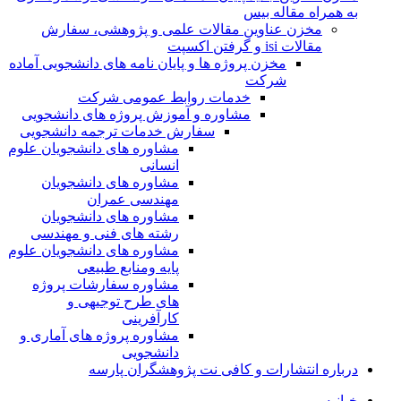
به همراه مقاله بیس
مخزن عناوین مقالات علمی و پژوهشی، سفارش
مقالات isi و گرفتن اکسپت
مخزن پروژه ها و پایان نامه های دانشجویی آماده
شرکت
خدمات روابط عمومی شرکت
مشاوره و آموزش پروژه های دانشجویی
سفارش خدمات ترجمه دانشجویی
مشاوره های دانشجویان علوم
انسانی
مشاوره های دانشجویان
مهندسی عمران
مشاوره های دانشجویان
رشته های فنی و مهندسی
مشاوره های دانشجویان علوم
پایه ومنابع طبیعی
مشاوره سفارشات پروژه
های طرح توجیهی و
کارآفرینی
مشاوره پروژه های آماری و
دانشجویی
درباره انتشارات و کافی نت پژوهشگران پارسه
خـانـه