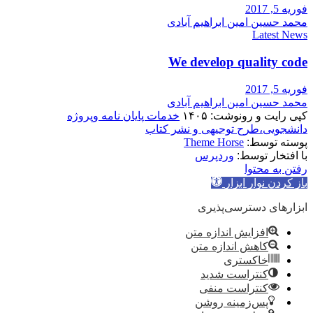
فوریه 5, 2017
محمد حسین امین ابراهیم آبادی
Latest News
We develop quality code
فوریه 5, 2017
محمد حسین امین ابراهیم آبادی
کپی رایت و رونوشت: ۱۴۰۵
خدمات پایان نامه وپروژه
دانشجویی،طرح توجیهی و نشر کتاب
پوسته توسط:
Theme Horse
با افتخار توسط:
وردپرس
رفتن به محتوا
باز کردن نوار ابزار
ابزارهای دسترسی‌پذیری
افزایش اندازه متن
کاهش اندازه متن
خاکستری
کنتراست شدید
کنتراست منفی
پس‌زمینه روشن