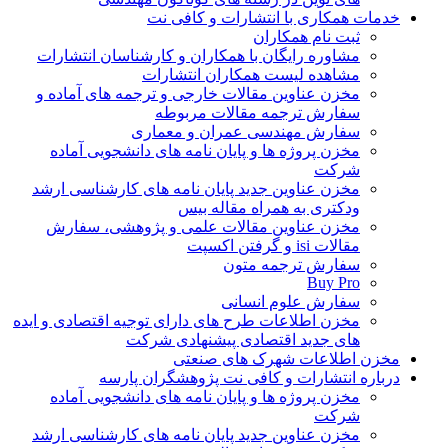
خدمات همکاری با انتشارات و کافی نت
ثبت نام همکاران
مشاوره رایگان با همکاران و کارشناسان انتشارات
مشاهده لیست همکاران انتشارات
مخزن عناوین مقالات خارجی و ترجمه های آماده و
سفارش ترجمه مقالات مربوطه
سفارش مهندسی عمران و معماری
مخزن پروژه ها و پایان نامه های دانشجویی آماده
شرکت
مخزن عناوین جدید پایان نامه های کارشناسی ارشد
ودکتری به همراه مقاله بیس
مخزن عناوین مقالات علمی و پژوهشی، سفارش
مقالات isi و گرفتن اکسپت
سفارش ترجمه متون
Buy Pro
سفارش علوم انسانی
مخزن اطلاعات طرح های دارای توجیه اقتصادی و ایده
های جدید اقتصادی پیشنهادی شرکت
مخزن اطلاعات شهرک های صنعتی
درباره انتشارات و کافی نت پژوهشگران پارسه
مخزن پروژه ها و پایان نامه های دانشجویی آماده
شرکت
مخزن عناوین جدید پایان نامه های کارشناسی ارشد