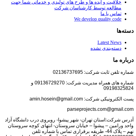
خلاقیت و ایده ها و طرح های تولیدی و خدماتی شما جهت
مطالعه توسط کارشناسان شرکت
تماس با ما
We develop quality code
دسته‌ها
Latest News
دسته‌بندی نشده
درباره ما
شماره تلفن ثابت شرکت: 02136737695
شماره های همراه مدیریت شرکت: 09136729270 و
09198325824
پست الکترونیکی شرکت: amin.hosein@gmail.com
parseprojects.com@gmail.com
آدرس شرکت:استان تهران- شهر پیشوا- روبروی درب دانشگاه آزاد
واحد ورامین – پیشوا – خیابان سروستان- انتهای کوچه سروستان
نهم – پلاک 44- طریقه برقراری تماس با شماره تلفن