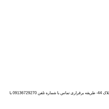
آدرس شرکت:استان تهران- شهر پیشوا- روبروی درب دانشگاه آزاد واحد ورامین – پیشوا – خیابان سروستان- انتهای کوچه سروستان نهم – پلاک 44- طریقه برقراری تماس با شماره تلفن 09136729270 با