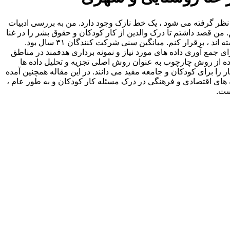
 نظر گرفته می شود ، یک خط نازک وجود دارد. من به بررسی ادبیات
من قصد داشتم تا درک والدین از کار کودکان و حقوق بشر را در غنا
روستایی و شهری در میان ۶۰ مقام دولتی ، نمایندگان سازمان های مردم نهاد و هر دو والدینی که فرزندان آنها در کار کودکان مشارکت نداشته اند ، برقرار کنم. میانگین سنی شرکت کنندگان ۳۱ سال بود.
ی نیمه ساختار یافته با والدین (۱۰) ، ذینفعان (۱۰) ، گروه های کانون (۳۰) انجام شد. و تکنیک های مشاهده شرکت کنندگان (۱۰) برای جمع آوری داده های مورد نیاز و نمونه برداری هدفمند در مناطق
فاده از روش چارچوب به عنوان روش اصلی تجزیه و تحلیل داده ها
را برای کودکان و جامعه مفید می دانند. در این مقاله همچنین آمده
 های اقتصادی و فرهنگی در درک مسئله کار کودکان و به طور عام ،