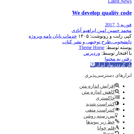
Latest News
We develop quality code
فوریه 5, 2017
محمد حسین امین ابراهیم آبادی
کپی رایت و رونوشت: ۱۴۰۵
خدمات پایان نامه وپروژه
دانشجویی،طرح توجیهی و نشر کتاب
پوسته توسط:
Theme Horse
با افتخار توسط:
وردپرس
رفتن به محتوا
باز کردن نوار ابزار
ابزارهای دسترسی‌پذیری
افزایش اندازه متن
کاهش اندازه متن
خاکستری
کنتراست شدید
کنتراست منفی
پس‌زمینه روشن
خط زیر پیوندها
قلم خوانا
Reset