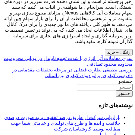
اخیر برجسته تر است و این نشان دهنده قدرت سرریز در دوره های
آشفتگی است. سرانجام ، ما شواهدی را اثبات می کنیم که سبد
سهام معاملات آتی کالاهایی Nexus ، مزایای متنوع سازی بهتر و
متفاوت تر و اثربخشی محافظت از آن را برای بازار سهام چین ارائه
می دهد. به طور کلی ، یافته های ما نور جدیدی را برای درک کانال
های انتقال اطلاعات ایجاد می کند ، که می تواند در تعیین تصمیمات
برتر سرمایه گذاری و ایجاد استراتژی های تجاری برای سرمایه
گذاران نمونه کارها مفید باشد.
رایگان – خرید
راهبری
سری معاملات آتی انرژی با شدت تجمع ناپایدار در پویایی محرومیت
محدوده محدود تصادفی
نوشته
بررسی تطبیقی نظارت قضایی در مرحله تحقیقات مقدماتی در
دادرسی کیفری ایرانو دیوان کیفری بین المللی
جستجو
جستجو
نوشته‌های تازه
بازاریابی شرکت از طریق درصد تخفیف یا به صورت درصدی
خلاقیت و ایده ها و طرح های تولیدی و خدماتی شما جهت
مطالعه توسط کارشناسان شرکت
تماس با ما