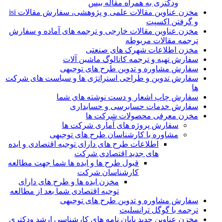
ودکتری به همراه مقاله بیس
مخزن عناوین مقالات علمی و پژوهشی، سفارش مقالات isi
و گرفتن اکسپت
مخزن عناوین مقالات خارجی و ترجمه های آماده و سفارش
ترجمه مقالات مربوطه
مخزن اطلاعات شهرک های صنعتی
سفارش تهیه و ترجمه کاتالوگ ماشین آلات
سفارش مشاوره و تدوین طرح های توجیهی
سفارش تدوین و طراحی استراتژی ها و سیاست های شرکت
ها
سفارش چاپ اشعار و دست نوشته های شما
سفارش خدمات حسابرسی و حسابداری
مخزن معرفی محصولات شرکت ها
سفارش پروژه های آماری شرکت ها
مشاوره با کارشناسان طرح های توجیهی
اطلاعات طرح های دارای توجیه اقتصادی و ایده
های جدید اقتصادی شرکت
قبول طرح ها و ایده ها شما جهت مطالعه
کارشناسان شرکت
مخزن ایده ها و طرح های دارای
توجیه اقتصادی شما بعد از مطالعه
سفارش مشاوره و تدوین طرح های توجیهی
ترجمه با گوگل ترانسلیت
مخزن عناوین جدید پایان نامه های کارشناسی ارشد ودکتری