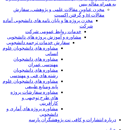
به همراه مقاله بیس
مخزن عناوین مقالات علمی و پژوهشی، سفارش
مقالات isi و گرفتن اکسپت
مخزن پروژه ها و پایان نامه های دانشجویی آماده
شرکت
خدمات روابط عمومی شرکت
مشاوره و آموزش پروژه های دانشجویی
سفارش خدمات ترجمه دانشجویی
مشاوره های دانشجویان علوم
انسانی
مشاوره های دانشجویان
مهندسی عمران
مشاوره های دانشجویان
رشته های فنی و مهندسی
مشاوره های دانشجویان علوم
پایه ومنابع طبیعی
مشاوره سفارشات پروژه
های طرح توجیهی و
کارآفرینی
مشاوره پروژه های آماری و
دانشجویی
درباره انتشارات و کافی نت پژوهشگران پارسه
خـانـه