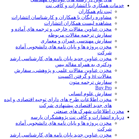
خدمات همکاری با انتشارات و کافی نت
ثبت نام همکاران
مشاوره رایگان با همکاران و کارشناسان انتشارات
مشاهده لیست همکاران انتشارات
مخزن عناوین مقالات خارجی و ترجمه های آماده و
سفارش ترجمه مقالات مربوطه
سفارش مهندسی عمران و معماری
مخزن پروژه ها و پایان نامه های دانشجویی آماده
شرکت
مخزن عناوین جدید پایان نامه های کارشناسی ارشد
ودکتری به همراه مقاله بیس
مخزن عناوین مقالات علمی و پژوهشی، سفارش
مقالات isi و گرفتن اکسپت
سفارش ترجمه متون
Buy Pro
سفارش علوم انسانی
مخزن اطلاعات طرح های دارای توجیه اقتصادی و ایده
های جدید اقتصادی پیشنهادی شرکت
مخزن اطلاعات شهرک های صنعتی
درباره انتشارات و کافی نت پژوهشگران پارسه
مخزن پروژه ها و پایان نامه های دانشجویی آماده
شرکت
مخزن عناوین جدید پایان نامه های کارشناسی ارشد