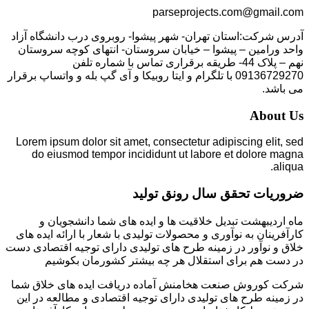
parseprojects.com@gmail.com
آدرس شرکت:استان تهران- شهر پیشوا- روبروی درب دانشگاه آزاد
واحد ورامین – پیشوا – خیابان سروستان- انتهای کوچه سروستان
نهم – پلاک 44- طریقه برقراری تماس با شماره تلفن
09136729270 با تلگرام و ایتا روبیکا و آی گپ بله و واتساپ برقرار
می باشد.
About Us
Lorem ipsum dolor sit amet, consectetur adipiscing elit, sed
do eiusmod tempor incididunt ut labore et dolore magna
aliqua.
ضروریات تحقق سال رونق تولید
ماه اردیبهشت تبدیل خلاقیت ها و ایده های شما دانشجویان و
کارآفرینان به نوآوری و محصولات تولیدی با شعار با ارائه ایده های
خلاق و نوآور در زمینه طرح های تولیدی دارای توجیه اقتصادی دست
در دست هم برای استقلال هر چه بیشتر کشورمان بکوشیم
شرکت کوروش صنعت هخامنش آماده دریافت ایده های خلاق شما
در زمینه طرح های تولیدی دارای توجیه اقتصادی و مطالعه در این