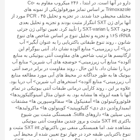
دارو در آنها است. در ابتدا ، ۲۴۶ میکروب مقاوم به Co-
Trimoxazole بر اساس تمایز مورفولوژیکی از نمونه های
مختلف محیطی جدا شدند. در تجزیه و تحلیل PCR ، ۴۵ مورد از
آنها برای ژن SXT انتگراز مثبت بودند و تجزیه و تحلیل بعدی
وجود SXT یا SXT-varian را تأیید کرد. تعیین توالی ژن جزئی
۱۶S rRNA و تجزیه و تحلیل تنوع بر اساس شاخص های تنوع
شانون ، روند تنوع طبقاتی باکتریایی را به عنوان آبگیر> آب
دریا> آب زیرزمینی> منابع آلوده نشان داد. آنتی بیوگرام این
ارگانیسم ها ترتیب شاخص های مقاومت آنتی بیوتیکی به منابع
آلوده> منابع آب زیرزمینی> حوضچه های آب شیرین> منابع آب
دریا را نشان داد. با این حال ، روند مقاومت در برابر درصد آنتی
بیوتیک ها به طور جداگانه در محیط های آبی مورد مطالعه منابع
آب زیرزمینی> منابع آلوده> استخرهای آب شیرین> آب دریا بود.
علاوه بر این ، روند کارآیی درمانی طبقات آنتی بیوتیکی در تمام
آبها با همه ایزوله ها مشابه بود. به عنوان مثال آمینوگلیکوزیدها>
فلوئوروکینولون ها> آمفنیکول ها> سفالوسپورین ها> مشتقات
ایمیدازولدین دی دی> گلیکوپپتید> کوینولون ها> ماکرولیدها>
پنی سیلین ها> داروهای Sulfa. همبستگی مثبت بین شیوع
باکتری SXT int مثبت و بروز چندین مقاومت آنتی بیوتیکی
مشاهده شد. اما همبستگی منفی بین باکتریهای SXT int مثبت و
تنوع باکتریایی طبقه خرد در چهار نوع تعیین شده از محیط آبی