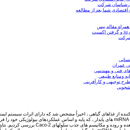
کارشناسان شرکت
 اقتصادی شما بعد از مطالعه
همراه مقاله بیس
ت
 شرکت
نسانی
ی عمران
های فنی و مهندسی
یه ومنابع طبیعی
ح توجیهی و کارآفرینی
نشجویی
یاهی ، گروهی از 19 تا 24 نانولوله RNA غیر کد کننده از غذاهای گیاهی ، اخیراً مشخص شد که د
زنده ماندن miRNA ها در محیط گوارشی (GI) و چگونگی جذب miRNA های پایدار ، که پایه و اساس