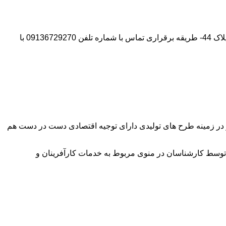
آدرس شرکت:استان تهران- شهر پیشوا- روبروی درب دانشگاه آزاد واحد ورامین – پیشوا – خیابان سروستان- انتهای کوچه سروستان نهم – پلاک 44- طریقه برقراری تماس با شماره تلفن 09136729270 با
وآور در زمینه طرح های تولیدی دارای توجیه اقتصادی دست در دست هم
توسط کارشناسان در منوی مربوط به خدمات کارآفرینان و