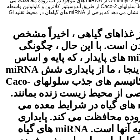
زنده بمانند. مخلوط مواد تشکیل دهنده مواد غذایی باعث افزایش پایداری miRNA های گیاه در شرایط معده می شود ، در حالی که اصلاح 2′-O-methyl از miRNA های موجود در آب روده محافظت می
کند. پایداری miRNA ها در محیط بسیار متفاوت است و مربوط به ساختارهای ثانویه آنها است. miRNA های گیاه پایدار می توانند توسط سلولهای Caco-2 از طریق آندوسیتوز کلاترین و کاولولین واسطه
جذب شوند. جذب miRNA ها به توالی وابسته بود ، که توسط NACh و TLR9 ، دو گیرنده معمولی روی غشای سلولی تسهیل شد. نتایج نشان می دهد که برخی از miRNA های گیاهان در محیط تقلید GI
تا ۲۴ نانولوله RNA غیر کد کننده از غذاهای گیاهی ، اخیراً مشخص
دن است. با این حال ، چگونگی
زنده ماندن miRNA ها در محیط گوارشی (GI) و چگونگی جذب miRNA های پایدار ، که پایه و اساس
عملکردهای بیولوژیکی خود را فراهم می کند ، کشف نشده است. در اینجا ، ما از پایداری شش miRNA
های گیاهی معمولی در محیط های شبیه سازی شده معده و روده و مکانیسم های جذب سلولهای Caco-
ا می توانند با غلظت خاصی از محیط زیست زنده بمانند.
مخلوط مواد تشکیل دهنده مواد غذایی باعث افزایش پایداری miRNA های گیاه در شرایط معده می
از miRNA های موجود در آب روده محافظت می کند. پایداری
miRNA ها در محیط بسیار متفاوت است و مربوط به ساختارهای ثانویه آنها است. miRNA های گیاه