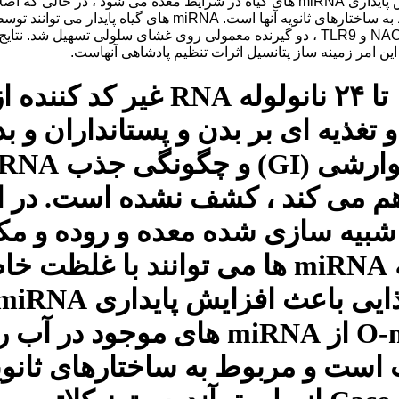
miRNA های گیاهی ، گروهی از ۱۹ 
تغذیه ای بر بدن و پستانداران و ب
2 بررسی کردیم. نتایج نشان داد که miRNA ه
شود ، در حالی که اصلاح ۲′-O-methyl 