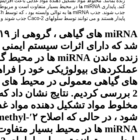
پایدار هستند و می توانند توسط سلولهای Caco-2 جذب شوند و این امر زمینه ساز پتانسیل اثرات تنظیم پادشاهی آنهاست.
شد که دارای اثرات سیستم ایمنی و 