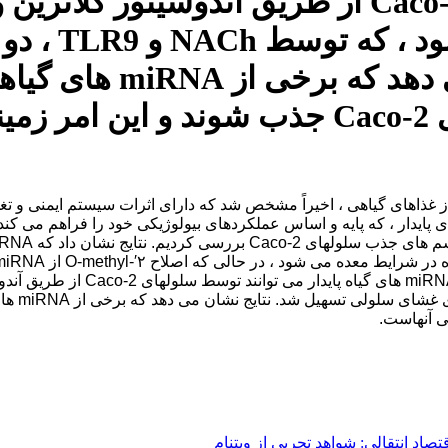
پایدار می توانند توسط سلولهای Caco-2 از طریق
جذب miRNA ها
هستند و می توانند توسط سلولهای Caco-2 جذب 
روهی از ۱۹ تا ۲۴ نانولوله RNA غیر کد کننده از غذاهای گیاهی ، اخیراً مشخص شد که دارای اث
د انتقالی: شواهد تجربی از ویتنام