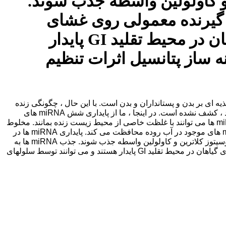
 آندوسیتوز کلاترین و کاولولین واسطه جذب شوند.
 به توالی وابسته بود ، که توسط NACh و TLR9 ، دو گیرنده معمولی روی غشای
سلولی تسهیل شد. نتایج نشان می دهد که برخی از miRNA های گیاهان در محیط تقلید GI پایدار
شوند و این امر زمینه ساز پتانسیل اثرات تنظیم
رات سیستم ایمنی و تغذیه ای بر بدن و پستانداران و بدن است. با این حال ، چگونگی زنده
ماندن miRNA ها در محیط گوارشی (GI) و چگونگی جذب miRNA های پایدار ، که پایه و اساس عملکردهای بیولوژیکی خود را فراهم می کند ، کشف نشده است. در اینجا ، ما از پایداری شش miRNA های
گیاهی معمولی در محیط های شبیه سازی شده معده و روده و مکانیسم های جذب سلولهای Caco-2 بررسی کردیم. نتایج نشان داد که miRNA ها می توانند با غلظت خاصی از محیط زیست زنده بمانند. مخلوط
مواد تشکیل دهنده مواد غذایی باعث افزایش پایداری miRNA های گیاه در شرایط معده می شود ، در حالی که اصلاح ۲′-O-methyl از miRNA های موجود در آب روده محافظت می کند. پایداری miRNA ها در
محیط بسیار متفاوت است و مربوط به ساختارهای ثانویه آنها است. miRNA های گیاه پایدار می توانند توسط سلولهای Caco-2 از طریق آندوسیتوز کلاترین و کاولولین واسطه جذب شوند. جذب miRNA ها به
توالی وابسته بود ، که توسط NACh و TLR9 ، دو گیرنده معمولی روی غشای سلولی تسهیل شد. نتایج نشان می دهد که برخی از miRNA های گیاهان در محیط تقلید GI پایدار هستند و می توانند توسط سلولهای