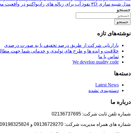
مدل شبیه سازی ۳D نفوذ آب برای زباله های رادیواکتیو در واقعیت مجازی
جستجو
جستجو
نوشته‌های تازه
بازاریابی شرکت از طریق درصد تخفیف یا به صورت درصدی
خلاقیت و ایده ها و طرح های تولیدی و خدماتی شما جهت مط
تماس با ما
We develop quality code
دسته‌ها
Latest News
دسته‌بندی نشده
درباره ما
شماره تلفن ثابت شرکت: 02136737695
شماره های همراه مدیریت شرکت: 09136729270 و 09198325824