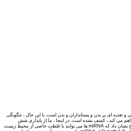
ارای اثرات سیستم ایمنی و تغذیه ای بر بدن و پستانداران و بدن است. با این حال ، چگونگی
 عملکردهای بیولوژیکی خود را فراهم می کند ، کشف نشده است. در اینجا ، ما از پایداری شش
miRNA های گیاهی معمولی در محیط های شبیه سازی شده معده و روده و مکانیسم های جذب سلولهای Caco-2 بررسی کردیم. نتایج نشان داد که miRNA ها می توانند با غلظت خاصی از محیط زیست