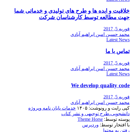
خلاقیت و ایده ها و طرح های تولیدی و خدماتی شما
جهت مطالعه توسط کارشناسان شرکت
فوریه 5, 2017
محمد حسین امین ابراهیم آبادی
Latest News
تماس با ما
فوریه 5, 2017
محمد حسین امین ابراهیم آبادی
Latest News
We develop quality code
فوریه 5, 2017
محمد حسین امین ابراهیم آبادی
کپی رایت و رونوشت: ۱۴۰۵
خدمات پایان نامه وپروژه
دانشجویی،طرح توجیهی و نشر کتاب
پوسته توسط:
Theme Horse
با افتخار توسط:
وردپرس
رفتن به محتوا