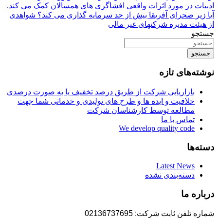
ادبیات در مورد اثرات واقعی افشاگری های همسالان کمک می کند.
آیا زیر صحرای آفریقا بیش از حد سرمایه گذاری می کند؟ شواهدی
از هیئت مدیره شرکتهای غیر مالی
جستجو
جستجو
نوشته‌های تازه
بازاریابی شرکت از طریق درصد تخفیف یا به صورت درصدی
خلاقیت و ایده ها و طرح های تولیدی و خدماتی شما جهت
مطالعه توسط کارشناسان شرکت
تماس با ما
We develop quality code
دسته‌ها
Latest News
دسته‌بندی نشده
درباره ما
شماره تلفن ثابت شرکت: 02136737695