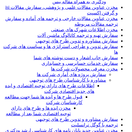
ودکتری به همراه مقاله بیس
مخزن عناوین مقالات علمی و پژوهشی، سفارش مقالات isi
و گرفتن اکسپت
مخزن عناوین مقالات خارجی و ترجمه های آماده و سفارش
ترجمه مقالات مربوطه
مخزن اطلاعات شهرک های صنعتی
سفارش تهیه و ترجمه کاتالوگ ماشین آلات
سفارش مشاوره و تدوین طرح های توجیهی
سفارش تدوین و طراحی استراتژی ها و سیاست های شرکت
ها
سفارش چاپ اشعار و دست نوشته های شما
سفارش خدمات حسابرسی و حسابداری
مخزن معرفی محصولات شرکت ها
سفارش پروژه های آماری شرکت ها
مشاوره با کارشناسان طرح های توجیهی
اطلاعات طرح های دارای توجیه اقتصادی و ایده
های جدید اقتصادی شرکت
قبول طرح ها و ایده ها شما جهت مطالعه
کارشناسان شرکت
مخزن ایده ها و طرح های دارای
توجیه اقتصادی شما بعد از مطالعه
سفارش مشاوره و تدوین طرح های توجیهی
ترجمه با گوگل ترانسلیت
مخزن عناوین جدید پایان نامه های کارشناسی ارشد ودکتری