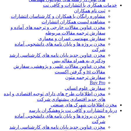
خدمات همکاری با انتشارات و کافی نت
ثبت نام همکاران
مشاوره رایگان با همکاران و کارشناسان انتشارات
مشاهده لیست همکاران انتشارات
مخزن عناوین مقالات خارجی و ترجمه های آماده و
سفارش ترجمه مقالات مربوطه
سفارش مهندسی عمران و معماری
مخزن پروژه ها و پایان نامه های دانشجویی آماده
شرکت
مخزن عناوین جدید پایان نامه های کارشناسی ارشد
ودکتری به همراه مقاله بیس
مخزن عناوین مقالات علمی و پژوهشی، سفارش
مقالات isi و گرفتن اکسپت
سفارش ترجمه متون
Buy Pro
سفارش علوم انسانی
مخزن اطلاعات طرح های دارای توجیه اقتصادی و ایده
های جدید اقتصادی پیشنهادی شرکت
مخزن اطلاعات شهرک های صنعتی
درباره انتشارات و کافی نت پژوهشگران پارسه
مخزن پروژه ها و پایان نامه های دانشجویی آماده
شرکت
مخزن عناوین جدید پایان نامه های کارشناسی ارشد