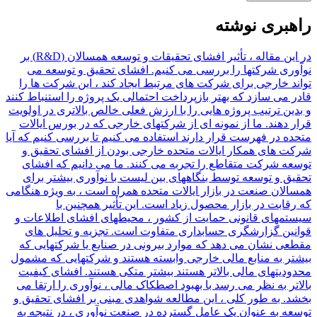
راهبری نوشته
در این مقاله ، تأثیر افشای تحقیقات و توسعه همسالان (R&D) بر
نوآوری شرکتها را بررسی می کنیم. افشای تحقیق و توسعه می
تواند خارجی برای شرکت های مرتبط ایجاد کند ، این شرکت ها را
قادر می سازد که بهتر بازپرداخت احتمالی یک پروژه را استنباط کنند
و بدین ترتیب پروژه هایی را با ارزش فعلی خالص بالاتری در اولویت
قرار دهند. ما از نمونه ای از شرکتهای خارجی که در بورس ایالات
متحده در فهرست قرار دارند استفاده می کنیم تا بررسی کنیم که آیا
شرکت های همکار ایالات متحده خارجی بودن از افشای تحقیق و
توسعه شرکت متقاطع را تجربه می کنند. ما می دانیم که افشای
تحقیق و توسعه توسط بنگاههای بین لیست با نوآوری بیشتر برای
همسالان صنعت در بازار ایالات متحده همراه است ، به ویژه هنگامی
که رقابت در بازار محصول زیاد است. این تأثیر همچنین با
سیستمهای قانونی حمایت از کشور ، محیطهای افشای اطلاعات و
قوانین گزارشگری حسابداری متفاوت است. تجزیه و تحلیل های
مقطعی نشان می دهد که موارد بیرونی در صنایع یا شرکتهایی که
بیشتر به منابع مالی خارجی وابسته هستند و شرکتهایی که مشمول
محدودیتهای مالی بالاتر هستند بیشتر متکی هستند. افشای کیفیت
بالاتر به نظر می رسد با بهبود اصطکاک مالی ، نوآوری را ارتقا می
بخشد. به طور کلی ، این مطالعه شواهدی مبنی بر افشای تحقیق و
توسعه به عنوان یک عامل گسترده در صنعت نوآوری ، در نتیجه به