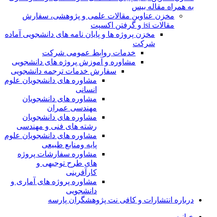
به همراه مقاله بیس
مخزن عناوین مقالات علمی و پژوهشی، سفارش
مقالات isi و گرفتن اکسپت
مخزن پروژه ها و پایان نامه های دانشجویی آماده
شرکت
خدمات روابط عمومی شرکت
مشاوره و آموزش پروژه های دانشجویی
سفارش خدمات ترجمه دانشجویی
مشاوره های دانشجویان علوم
انسانی
مشاوره های دانشجویان
مهندسی عمران
مشاوره های دانشجویان
رشته های فنی و مهندسی
مشاوره های دانشجویان علوم
پایه ومنابع طبیعی
مشاوره سفارشات پروژه
های طرح توجیهی و
کارآفرینی
مشاوره پروژه های آماری و
دانشجویی
درباره انتشارات و کافی نت پژوهشگران پارسه
خـانـه