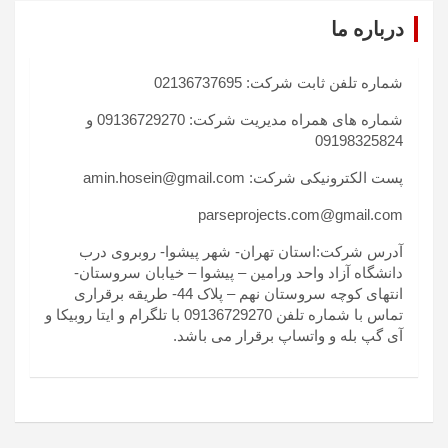
درباره ما
شماره تلفن ثابت شرکت: 02136737695
شماره های همراه مدیریت شرکت: 09136729270 و
09198325824
پست الکترونیکی شرکت: amin.hosein@gmail.com
parseprojects.com@gmail.com
آدرس شرکت:استان تهران- شهر پیشوا- روبروی درب
دانشگاه آزاد واحد ورامین – پیشوا – خیابان سروستان-
انتهای کوچه سروستان نهم – پلاک 44- طریقه برقراری
تماس با شماره تلفن 09136729270 با تلگرام و ایتا روبیکا و
آی گپ بله و واتساپ برقرار می باشد.