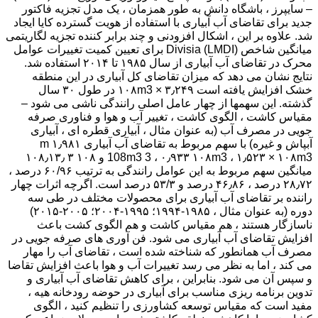
– سایپرز ، باشگاه دانش به طور همزمان ، یک مدل تجزیه فاکتور
جدید برای تقاضای آب آبیاری با استفاده از هویت گسترده کایا ایجاد
شد. علاوه بر این ، اشکال افزودنی و چند برابر کننده تجزیه لگاریتمی
میانگین شاخص Divisia (LMDI) برای تعیین کمیت تغییرات عوامل
محرک در تقاضای آب آبیاری از سال ۱۹۸۵ تا ۲۰۱۴ استفاده شد.
نتایج نشان می دهد که میزان تقاضای کل آبیاری در این منطقه
خشک افزایش یافته است ۳٫۲۴۹ × ۱۰۸m3 در طول ۳۰ سال
گذشته. این سهمها از چهار عامل اصلی رانندگی ناشی می شود –
مقیاس کاشت ، الگوی کاشت ، تغییر آب و هوا و فناوری صرفه
جویی در مصرف آب (به عنوان مثال ، آبیاری قطره ای ، آبیاری
آبپاش و غیره) با سهم مربوط به تقاضای آب آبیاری ۱٫۹۸۱ m
108m3 3 ، ۰٫۹۳۳ ۱۰۸m3 ، ۱٫۵۲۳ × ۱۰۸m3 و ۱۰۸ ۳ ۱۰۸٫۱۳٫
میانگین سهم مربوط به این عوامل رانندگی به ترتیب ۶۰/۹۶ درصد ،
۲۸٫۷۲ درصد ، ۴۶٫۸۶ درصد و ۵۳/۳ درصد است. اگرچه اثرات چهار
راننده بر تقاضای آب آبیاری برای محصولات مختلف در طی سه
دوره (به عنوان مثال ، ۱۹۸۵-۱۹۹۴؛ ۱۹۹۵-۲۰۰۴؛ ۲۰۰۵-۲۰۱۵)
ناسازگار هستند ، هم مقیاس کاشت و هم الگوی کشت باعث
افزایش تقاضای آب آبیاری می شود. فن آوری های صرفه جویی در
مصرف آب همانطور که شناخته شده است ، تقاضای آب را مهار
می کند ، اما به نظر می رسد تغییرات آب و هوا باعث افزایش تقاضا
و سپس آن می شود. بنابراین ، برای کاهش تقاضای آب آبیاری و
تدوین برنامه ریزی مناسب برای آبیاری در حوضه رودخانه هیه ،
مفید است که مقیاس توسعه کشاورزی را تنظیم کنید ، الگوی