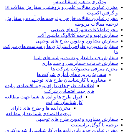
ودکتری به همراه مقاله بیس
مخزن عناوین مقالات علمی و پژوهشی، سفارش مقالات isi
و گرفتن اکسپت
مخزن عناوین مقالات خارجی و ترجمه های آماده و سفارش
ترجمه مقالات مربوطه
مخزن اطلاعات شهرک های صنعتی
سفارش تهیه و ترجمه کاتالوگ ماشین آلات
سفارش مشاوره و تدوین طرح های توجیهی
سفارش تدوین و طراحی استراتژی ها و سیاست های شرکت
ها
سفارش چاپ اشعار و دست نوشته های شما
سفارش خدمات حسابرسی و حسابداری
مخزن معرفی محصولات شرکت ها
سفارش پروژه های آماری شرکت ها
مشاوره با کارشناسان طرح های توجیهی
اطلاعات طرح های دارای توجیه اقتصادی و ایده
های جدید اقتصادی شرکت
قبول طرح ها و ایده ها شما جهت مطالعه
کارشناسان شرکت
مخزن ایده ها و طرح های دارای
توجیه اقتصادی شما بعد از مطالعه
سفارش مشاوره و تدوین طرح های توجیهی
ترجمه با گوگل ترانسلیت
مخزن عناوین جدید پایان نامه های کارشناسی ارشد ودکتری