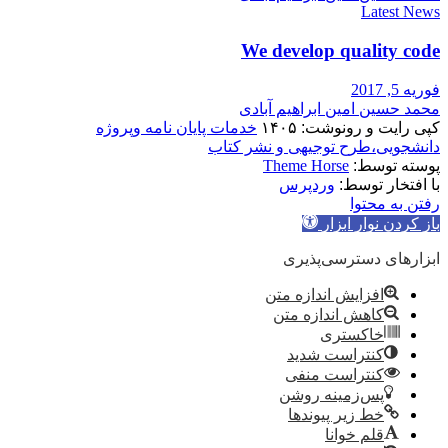
Latest News
We develop quality code
فوریه 5, 2017
محمد حسین امین ابراهیم آبادی
کپی رایت و رونوشت: ۱۴۰۵
خدمات پایان نامه وپروژه
دانشجویی،طرح توجیهی و نشر کتاب
پوسته توسط:
Theme Horse
با افتخار توسط:
وردپرس
رفتن به محتوا
باز کردن نوار ابزار
ابزارهای دسترسی‌پذیری
افزایش اندازه متن
کاهش اندازه متن
خاکستری
کنتراست شدید
کنتراست منفی
پس‌زمینه روشن
خط زیر پیوندها
قلم خوانا