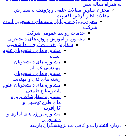
به همراه مقاله بیس
مخزن عناوین مقالات علمی و پژوهشی، سفارش
مقالات isi و گرفتن اکسپت
مخزن پروژه ها و پایان نامه های دانشجویی آماده
شرکت
خدمات روابط عمومی شرکت
مشاوره و آموزش پروژه های دانشجویی
سفارش خدمات ترجمه دانشجویی
مشاوره های دانشجویان علوم
انسانی
مشاوره های دانشجویان
مهندسی عمران
مشاوره های دانشجویان
رشته های فنی و مهندسی
مشاوره های دانشجویان علوم
پایه ومنابع طبیعی
مشاوره سفارشات پروژه
های طرح توجیهی و
کارآفرینی
مشاوره پروژه های آماری و
دانشجویی
درباره انتشارات و کافی نت پژوهشگران پارسه
خـانـه