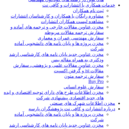
خدمات همکاری با انتشارات و کافی نت
ثبت نام همکاران
مشاوره رایگان با همکاران و کارشناسان انتشارات
مشاهده لیست همکاران انتشارات
مخزن عناوین مقالات خارجی و ترجمه های آماده و
سفارش ترجمه مقالات مربوطه
سفارش مهندسی عمران و معماری
مخزن پروژه ها و پایان نامه های دانشجویی آماده
شرکت
مخزن عناوین جدید پایان نامه های کارشناسی ارشد
ودکتری به همراه مقاله بیس
مخزن عناوین مقالات علمی و پژوهشی، سفارش
مقالات isi و گرفتن اکسپت
سفارش ترجمه متون
Buy Pro
سفارش علوم انسانی
مخزن اطلاعات طرح های دارای توجیه اقتصادی و ایده
های جدید اقتصادی پیشنهادی شرکت
مخزن اطلاعات شهرک های صنعتی
درباره انتشارات و کافی نت پژوهشگران پارسه
مخزن پروژه ها و پایان نامه های دانشجویی آماده
شرکت
مخزن عناوین جدید پایان نامه های کارشناسی ارشد