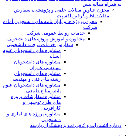
به همراه مقاله بیس
مخزن عناوین مقالات علمی و پژوهشی، سفارش
مقالات isi و گرفتن اکسپت
مخزن پروژه ها و پایان نامه های دانشجویی آماده
شرکت
خدمات روابط عمومی شرکت
مشاوره و آموزش پروژه های دانشجویی
سفارش خدمات ترجمه دانشجویی
مشاوره های دانشجویان علوم
انسانی
مشاوره های دانشجویان
مهندسی عمران
مشاوره های دانشجویان
رشته های فنی و مهندسی
مشاوره های دانشجویان علوم
پایه ومنابع طبیعی
مشاوره سفارشات پروژه
های طرح توجیهی و
کارآفرینی
مشاوره پروژه های آماری و
دانشجویی
درباره انتشارات و کافی نت پژوهشگران پارسه
خـانـه