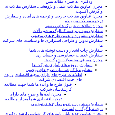
ودکتری به همراه مقاله بیس
مخزن عناوین مقالات علمی و پژوهشی، سفارش مقالات isi
و گرفتن اکسپت
مخزن عناوین مقالات خارجی و ترجمه های آماده و سفارش
ترجمه مقالات مربوطه
مخزن اطلاعات شهرک های صنعتی
سفارش تهیه و ترجمه کاتالوگ ماشین آلات
سفارش مشاوره و تدوین طرح های توجیهی
سفارش تدوین و طراحی استراتژی ها و سیاست های شرکت
ها
سفارش چاپ اشعار و دست نوشته های شما
سفارش خدمات حسابرسی و حسابداری
مخزن معرفی محصولات شرکت ها
سفارش پروژه های آماری شرکت ها
مشاوره با کارشناسان طرح های توجیهی
اطلاعات طرح های دارای توجیه اقتصادی و ایده
های جدید اقتصادی شرکت
قبول طرح ها و ایده ها شما جهت مطالعه
کارشناسان شرکت
مخزن ایده ها و طرح های دارای
توجیه اقتصادی شما بعد از مطالعه
سفارش مشاوره و تدوین طرح های توجیهی
ترجمه با گوگل ترانسلیت
مخزن عناوین جدید پایان نامه های کارشناسی ارشد ودکتری