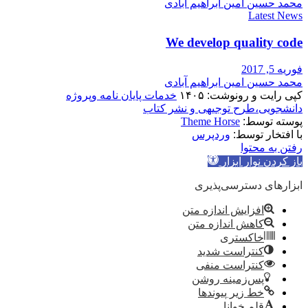
محمد حسین امین ابراهیم آبادی
Latest News
We develop quality code
فوریه 5, 2017
محمد حسین امین ابراهیم آبادی
کپی رایت و رونوشت: ۱۴۰۵
خدمات پایان نامه وپروژه
دانشجویی،طرح توجیهی و نشر کتاب
پوسته توسط:
Theme Horse
با افتخار توسط:
وردپرس
رفتن به محتوا
باز کردن نوار ابزار
ابزارهای دسترسی‌پذیری
افزایش اندازه متن
کاهش اندازه متن
خاکستری
کنتراست شدید
کنتراست منفی
پس‌زمینه روشن
خط زیر پیوندها
قلم خوانا