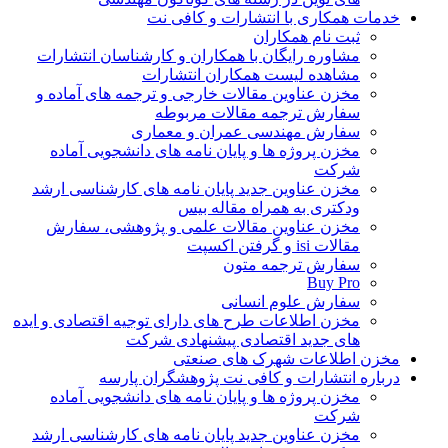
خدمات همکاری با انتشارات و کافی نت
ثبت نام همکاران
مشاوره رایگان با همکاران و کارشناسان انتشارات
مشاهده لیست همکاران انتشارات
مخزن عناوین مقالات خارجی و ترجمه های آماده و
سفارش ترجمه مقالات مربوطه
سفارش مهندسی عمران و معماری
مخزن پروژه ها و پایان نامه های دانشجویی آماده
شرکت
مخزن عناوین جدید پایان نامه های کارشناسی ارشد
ودکتری به همراه مقاله بیس
مخزن عناوین مقالات علمی و پژوهشی، سفارش
مقالات isi و گرفتن اکسپت
سفارش ترجمه متون
Buy Pro
سفارش علوم انسانی
مخزن اطلاعات طرح های دارای توجیه اقتصادی و ایده
های جدید اقتصادی پیشنهادی شرکت
مخزن اطلاعات شهرک های صنعتی
درباره انتشارات و کافی نت پژوهشگران پارسه
مخزن پروژه ها و پایان نامه های دانشجویی آماده
شرکت
مخزن عناوین جدید پایان نامه های کارشناسی ارشد