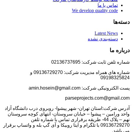
تماس با ما
We develop quality code
دسته‌ها
Latest News
دسته‌بندی نشده
درباره ما
شماره تلفن ثابت شرکت: 02136737695
شماره های همراه مدیریت شرکت: 09136729270 و
09198325824
پست الکترونیکی شرکت: amin.hosein@gmail.com
parseprojects.com@gmail.com
آدرس شرکت:استان تهران- شهر پیشوا- روبروی درب دانشگاه آزاد
واحد ورامین – پیشوا – خیابان سروستان- انتهای کوچه سروستان
نهم – پلاک 44- طریقه برقراری تماس با شماره تلفن
09136729270 با تلگرام و ایتا روبیکا و آی گپ بله و واتساپ برقرار
می باشد.