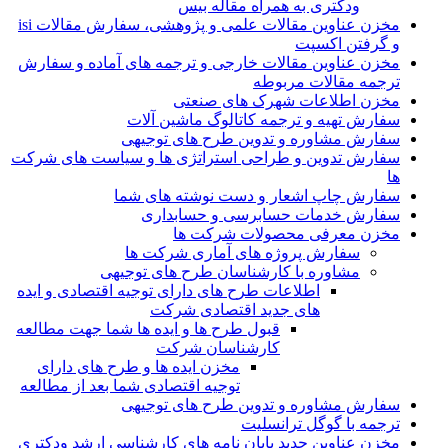
ودکتری به همراه مقاله بیس
مخزن عناوین مقالات علمی و پژوهشی، سفارش مقالات isi
و گرفتن اکسپت
مخزن عناوین مقالات خارجی و ترجمه های آماده و سفارش
ترجمه مقالات مربوطه
مخزن اطلاعات شهرک های صنعتی
سفارش تهیه و ترجمه کاتالوگ ماشین آلات
سفارش مشاوره و تدوین طرح های توجیهی
سفارش تدوین و طراحی استراتژی ها و سیاست های شرکت
ها
سفارش چاپ اشعار و دست نوشته های شما
سفارش خدمات حسابرسی و حسابداری
مخزن معرفی محصولات شرکت ها
سفارش پروژه های آماری شرکت ها
مشاوره با کارشناسان طرح های توجیهی
اطلاعات طرح های دارای توجیه اقتصادی و ایده
های جدید اقتصادی شرکت
قبول طرح ها و ایده ها شما جهت مطالعه
کارشناسان شرکت
مخزن ایده ها و طرح های دارای
توجیه اقتصادی شما بعد از مطالعه
سفارش مشاوره و تدوین طرح های توجیهی
ترجمه با گوگل ترانسلیت
مخزن عناوین جدید پایان نامه های کارشناسی ارشد ودکتری