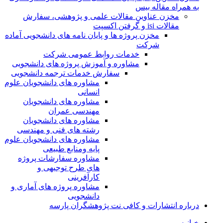
به همراه مقاله بیس
مخزن عناوین مقالات علمی و پژوهشی، سفارش
مقالات isi و گرفتن اکسپت
مخزن پروژه ها و پایان نامه های دانشجویی آماده
شرکت
خدمات روابط عمومی شرکت
مشاوره و آموزش پروژه های دانشجویی
سفارش خدمات ترجمه دانشجویی
مشاوره های دانشجویان علوم
انسانی
مشاوره های دانشجویان
مهندسی عمران
مشاوره های دانشجویان
رشته های فنی و مهندسی
مشاوره های دانشجویان علوم
پایه ومنابع طبیعی
مشاوره سفارشات پروژه
های طرح توجیهی و
کارآفرینی
مشاوره پروژه های آماری و
دانشجویی
درباره انتشارات و کافی نت پژوهشگران پارسه
خـانـه