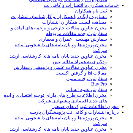
خدمات همکاری با انتشارات و کافی نت
ثبت نام همکاران
مشاوره رایگان با همکاران و کارشناسان انتشارات
مشاهده لیست همکاران انتشارات
مخزن عناوین مقالات خارجی و ترجمه های آماده و
سفارش ترجمه مقالات مربوطه
سفارش مهندسی عمران و معماری
مخزن پروژه ها و پایان نامه های دانشجویی آماده
شرکت
مخزن عناوین جدید پایان نامه های کارشناسی ارشد
ودکتری به همراه مقاله بیس
مخزن عناوین مقالات علمی و پژوهشی، سفارش
مقالات isi و گرفتن اکسپت
سفارش ترجمه متون
Buy Pro
سفارش علوم انسانی
مخزن اطلاعات طرح های دارای توجیه اقتصادی و ایده
های جدید اقتصادی پیشنهادی شرکت
مخزن اطلاعات شهرک های صنعتی
درباره انتشارات و کافی نت پژوهشگران پارسه
مخزن پروژه ها و پایان نامه های دانشجویی آماده
شرکت
مخزن عناوین جدید پایان نامه های کارشناسی ارشد