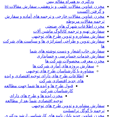
ودکتری به همراه مقاله بیس
مخزن عناوین مقالات علمی و پژوهشی، سفارش مقالات isi
و گرفتن اکسپت
مخزن عناوین مقالات خارجی و ترجمه های آماده و سفارش
ترجمه مقالات مربوطه
مخزن اطلاعات شهرک های صنعتی
سفارش تهیه و ترجمه کاتالوگ ماشین آلات
سفارش مشاوره و تدوین طرح های توجیهی
سفارش تدوین و طراحی استراتژی ها و سیاست های شرکت
ها
سفارش چاپ اشعار و دست نوشته های شما
سفارش خدمات حسابرسی و حسابداری
مخزن معرفی محصولات شرکت ها
سفارش پروژه های آماری شرکت ها
مشاوره با کارشناسان طرح های توجیهی
اطلاعات طرح های دارای توجیه اقتصادی و ایده
های جدید اقتصادی شرکت
قبول طرح ها و ایده ها شما جهت مطالعه
کارشناسان شرکت
مخزن ایده ها و طرح های دارای
توجیه اقتصادی شما بعد از مطالعه
سفارش مشاوره و تدوین طرح های توجیهی
ترجمه با گوگل ترانسلیت
مخزن عناوین جدید پایان نامه های کارشناسی ارشد ودکتری