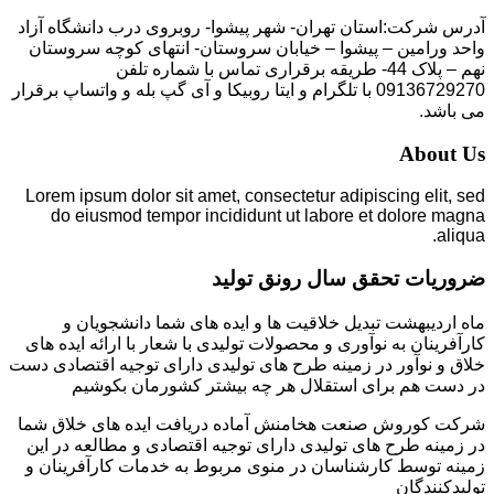
آدرس شرکت:استان تهران- شهر پیشوا- روبروی درب دانشگاه آزاد
واحد ورامین – پیشوا – خیابان سروستان- انتهای کوچه سروستان
نهم – پلاک 44- طریقه برقراری تماس با شماره تلفن
09136729270 با تلگرام و ایتا روبیکا و آی گپ بله و واتساپ برقرار
می باشد.
About Us
Lorem ipsum dolor sit amet, consectetur adipiscing elit, sed
do eiusmod tempor incididunt ut labore et dolore magna
aliqua.
ضروریات تحقق سال رونق تولید
ماه اردیبهشت تبدیل خلاقیت ها و ایده های شما دانشجویان و
کارآفرینان به نوآوری و محصولات تولیدی با شعار با ارائه ایده های
خلاق و نوآور در زمینه طرح های تولیدی دارای توجیه اقتصادی دست
در دست هم برای استقلال هر چه بیشتر کشورمان بکوشیم
شرکت کوروش صنعت هخامنش آماده دریافت ایده های خلاق شما
در زمینه طرح های تولیدی دارای توجیه اقتصادی و مطالعه در این
زمینه توسط کارشناسان در منوی مربوط به خدمات کارآفرینان و
تولیدکنندگان