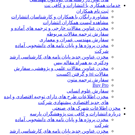
خدمات همکاری با انتشارات و کافی نت
ثبت نام همکاران
مشاوره رایگان با همکاران و کارشناسان انتشارات
مشاهده لیست همکاران انتشارات
مخزن عناوین مقالات خارجی و ترجمه های آماده و
سفارش ترجمه مقالات مربوطه
سفارش مهندسی عمران و معماری
مخزن پروژه ها و پایان نامه های دانشجویی آماده
شرکت
مخزن عناوین جدید پایان نامه های کارشناسی ارشد
ودکتری به همراه مقاله بیس
مخزن عناوین مقالات علمی و پژوهشی، سفارش
مقالات isi و گرفتن اکسپت
سفارش ترجمه متون
Buy Pro
سفارش علوم انسانی
مخزن اطلاعات طرح های دارای توجیه اقتصادی و ایده
های جدید اقتصادی پیشنهادی شرکت
مخزن اطلاعات شهرک های صنعتی
درباره انتشارات و کافی نت پژوهشگران پارسه
مخزن پروژه ها و پایان نامه های دانشجویی آماده
شرکت
مخزن عناوین جدید پایان نامه های کارشناسی ارشد