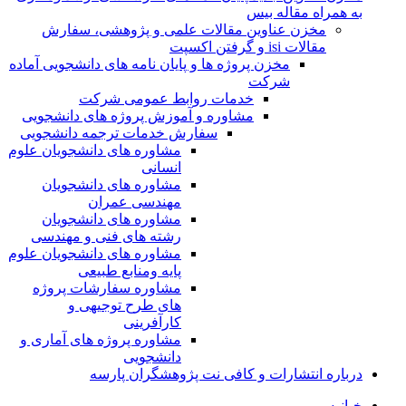
به همراه مقاله بیس
مخزن عناوین مقالات علمی و پژوهشی، سفارش
مقالات isi و گرفتن اکسپت
مخزن پروژه ها و پایان نامه های دانشجویی آماده
شرکت
خدمات روابط عمومی شرکت
مشاوره و آموزش پروژه های دانشجویی
سفارش خدمات ترجمه دانشجویی
مشاوره های دانشجویان علوم
انسانی
مشاوره های دانشجویان
مهندسی عمران
مشاوره های دانشجویان
رشته های فنی و مهندسی
مشاوره های دانشجویان علوم
پایه ومنابع طبیعی
مشاوره سفارشات پروژه
های طرح توجیهی و
کارآفرینی
مشاوره پروژه های آماری و
دانشجویی
درباره انتشارات و کافی نت پژوهشگران پارسه
خـانـه