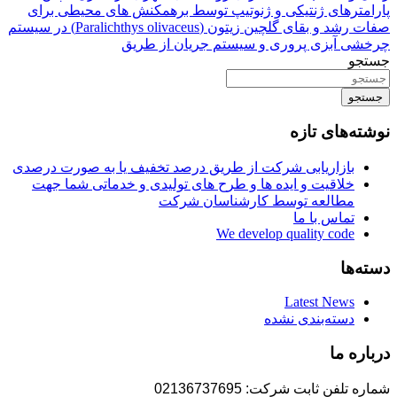
پارامترهای ژنتیکی و ژنوتیپ توسط برهمکنش های محیطی برای
صفات رشد و بقای گلچین زیتون (Paralichthys olivaceus) در سیستم
چرخشی آبزی پروری و سیستم جریان از طریق
جستجو
جستجو
نوشته‌های تازه
بازاریابی شرکت از طریق درصد تخفیف یا به صورت درصدی
خلاقیت و ایده ها و طرح های تولیدی و خدماتی شما جهت
مطالعه توسط کارشناسان شرکت
تماس با ما
We develop quality code
دسته‌ها
Latest News
دسته‌بندی نشده
درباره ما
شماره تلفن ثابت شرکت: 02136737695