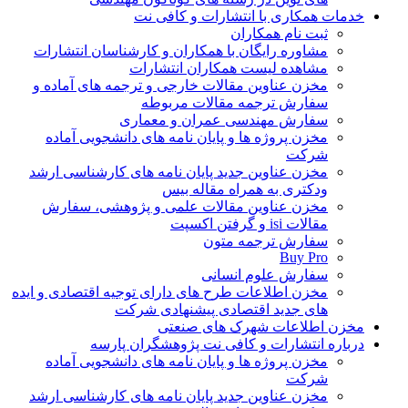
خدمات همکاری با انتشارات و کافی نت
ثبت نام همکاران
مشاوره رایگان با همکاران و کارشناسان انتشارات
مشاهده لیست همکاران انتشارات
مخزن عناوین مقالات خارجی و ترجمه های آماده و
سفارش ترجمه مقالات مربوطه
سفارش مهندسی عمران و معماری
مخزن پروژه ها و پایان نامه های دانشجویی آماده
شرکت
مخزن عناوین جدید پایان نامه های کارشناسی ارشد
ودکتری به همراه مقاله بیس
مخزن عناوین مقالات علمی و پژوهشی، سفارش
مقالات isi و گرفتن اکسپت
سفارش ترجمه متون
Buy Pro
سفارش علوم انسانی
مخزن اطلاعات طرح های دارای توجیه اقتصادی و ایده
های جدید اقتصادی پیشنهادی شرکت
مخزن اطلاعات شهرک های صنعتی
درباره انتشارات و کافی نت پژوهشگران پارسه
مخزن پروژه ها و پایان نامه های دانشجویی آماده
شرکت
مخزن عناوین جدید پایان نامه های کارشناسی ارشد