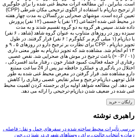
است. بنابراین ، این مطالعه اثرات محیط غنی شده را برای جلوگیری
از ترجیح دیازپام با استفاده از الگوی ترجیحی مکان شرطی (CPP)
تعیین کرده است. موشهای صحرایی بزرگسالان به مدت چهار هفته
در محیط غنی شده اجتماعی (۱۲ نفر) یا جسمی (۱۲ نفر) پرورش
داده شدند. سپس هر گروه به دو گروه تقسیم شدند و به مدت
سیزده روز در روزهای متناوب به عنوان گروه شاهد (شاهد ، ۶ نفر)
یا دیازپام (۱ میلی گرم بر کیلوگرم ؛ ۶ نفر) قرار گرفتند. در طول
تجویز دیازپام ، CPP برای نظارت بر ترجیح دارو در روزهای ۵ ، ۹ و
۱۳ ام انجام شد. مشاهده شد که تجویز دیازپام به طور معنی داری
(۰۱ / ۰P <) باعث ترجیح در موش های صحرایی شد. نقص عصبی
رفتاری از جمله فعالیت کمبود فشار خون ، رفتار مانند افسردگی ،
اختلال در یادگیری و عملکرد حافظه نیز پس از 24 ساعت ممتنع
دارو مشاهده شد. قرار گرفتن در معرض محیط غنی شده به طور
قابل توجهی دیازپام-ترجیح و سایر نقایص عصبی رفتاری را کاهش
می دهد. این مطالعه شواهد اولیه برای برجسته کردن اهمیت محیط
غنی شده در ضعیف شدن دیازپام-ترجیحی را ارائه می دهد.
رایگان – خرید
راهبری نوشته
بررسی تأثیرات محیط ساخته شده در سفرهای حمل و نقل: فاصله ،
زمان و انتخاب حالت ، برای روستاهای شهری در شنژن ، چین