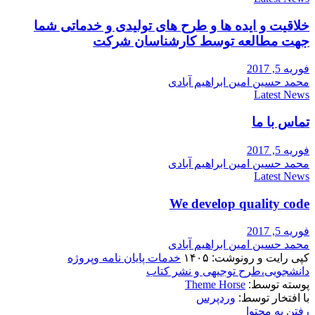
خلاقیت و ایده ها و طرح های تولیدی و خدماتی شما
جهت مطالعه توسط کارشناسان شرکت
فوریه 5, 2017
محمد حسین امین ابراهیم آبادی
Latest News
تماس با ما
فوریه 5, 2017
محمد حسین امین ابراهیم آبادی
Latest News
We develop quality code
فوریه 5, 2017
محمد حسین امین ابراهیم آبادی
کپی رایت و رونوشت: ۱۴۰۵
خدمات پایان نامه وپروژه
دانشجویی،طرح توجیهی و نشر کتاب
پوسته توسط:
Theme Horse
با افتخار توسط:
وردپرس
رفتن به محتوا