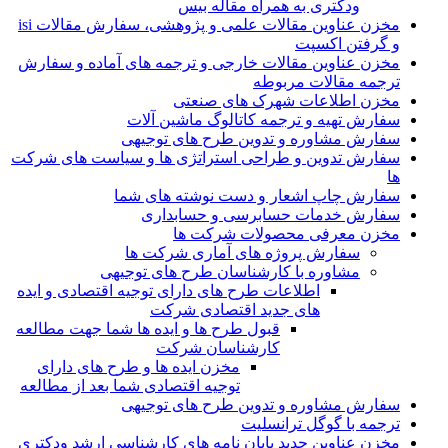
ودکتری به همراه مقاله بیس
مخزن عناوین مقالات علمی و پژوهشی، سفارش مقالات isi
و گرفتن اکسپت
مخزن عناوین مقالات خارجی و ترجمه های آماده و سفارش
ترجمه مقالات مربوطه
مخزن اطلاعات شهرک های صنعتی
سفارش تهیه و ترجمه کاتالوگ ماشین آلات
سفارش مشاوره و تدوین طرح های توجیهی
سفارش تدوین و طراحی استراتژی ها و سیاست های شرکت
ها
سفارش چاپ اشعار و دست نوشته های شما
سفارش خدمات حسابرسی و حسابداری
مخزن معرفی محصولات شرکت ها
سفارش پروژه های آماری شرکت ها
مشاوره با کارشناسان طرح های توجیهی
اطلاعات طرح های دارای توجیه اقتصادی و ایده
های جدید اقتصادی شرکت
قبول طرح ها و ایده ها شما جهت مطالعه
کارشناسان شرکت
مخزن ایده ها و طرح های دارای
توجیه اقتصادی شما بعد از مطالعه
سفارش مشاوره و تدوین طرح های توجیهی
ترجمه با گوگل ترانسلیت
مخزن عناوین جدید پایان نامه های کارشناسی ارشد ودکتری