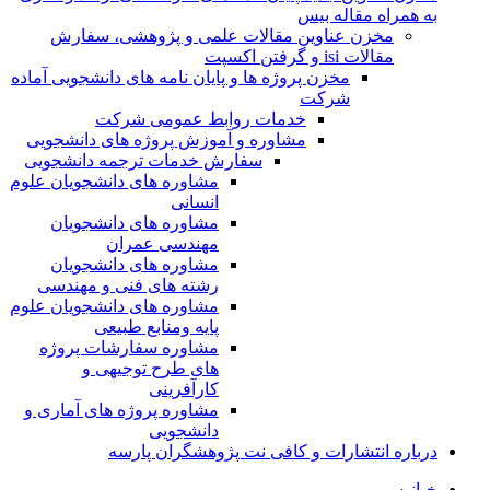
به همراه مقاله بیس
مخزن عناوین مقالات علمی و پژوهشی، سفارش
مقالات isi و گرفتن اکسپت
مخزن پروژه ها و پایان نامه های دانشجویی آماده
شرکت
خدمات روابط عمومی شرکت
مشاوره و آموزش پروژه های دانشجویی
سفارش خدمات ترجمه دانشجویی
مشاوره های دانشجویان علوم
انسانی
مشاوره های دانشجویان
مهندسی عمران
مشاوره های دانشجویان
رشته های فنی و مهندسی
مشاوره های دانشجویان علوم
پایه ومنابع طبیعی
مشاوره سفارشات پروژه
های طرح توجیهی و
کارآفرینی
مشاوره پروژه های آماری و
دانشجویی
درباره انتشارات و کافی نت پژوهشگران پارسه
خـانـه