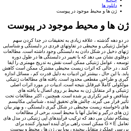
دانلود ها
ژن ها و محیط موجود در پیوست
ژن ها و محیط موجود در پیوست
در دو دهه گذشته ، علاقه زیادی به تحقیقات در جدا کردن سهم
عوامل ژنتیکی و محیطی در تفاوتهای فردی در دلبستگی و شناسایی
ژنهای دخیل در شکل دادن به دلبستگی وجود داشته است. مطالعات
دوقلوی نشان می دهد که با تغییر در دلبستگی ها در طول دوره
توسعه ، عوامل ژنتیکی ممکن است نقش به تدریج مهمتری را ایفا
کنند ، در حالی که اثرات زیست محیطی مشترک ممکن است کاهش
یابد. با این حال ، بیشتر این ادبیات به دلیل قدرت کم ، مسائل اندازه
گیری و طراحی مقطعی محدود است. یافته های مطالعات ژنتیکی
مولکولی کاملاً غیرقابل نتیجه است. ادبیات در مورد اثرات اصلی
ژنتیکی و اثر متقابل ژن به محیط بر روی اتصال با یافته های
متناقض و غیر تکراری پر شده است. همچنین ، اکثر مطالعات تحت
تأثیر قرار می گیرند. چالش های تحقیق آینده ، شناسایی مکانیسم
های ناخواسته زیست محیطی در شکل گیری دلبستگی ، و بهتر بیان
ژن های درگیر و تعامل آنها با محیط است. برخی از مطالعات
پیشگام نشان می دهد که ترکیب فرآیندهای اپی ژنتیکی در مدل های
تعامل G × E ممکن است راهی برای آینده امیدوار کننده برای
بررسی عملکرد متقابل پیچیده ، پویا بین ژن ها ، محیط و پیوست