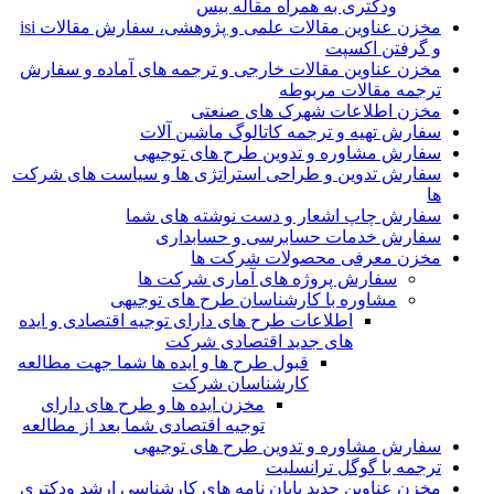
ودکتری به همراه مقاله بیس
مخزن عناوین مقالات علمی و پژوهشی، سفارش مقالات isi
و گرفتن اکسپت
مخزن عناوین مقالات خارجی و ترجمه های آماده و سفارش
ترجمه مقالات مربوطه
مخزن اطلاعات شهرک های صنعتی
سفارش تهیه و ترجمه کاتالوگ ماشین آلات
سفارش مشاوره و تدوین طرح های توجیهی
سفارش تدوین و طراحی استراتژی ها و سیاست های شرکت
ها
سفارش چاپ اشعار و دست نوشته های شما
سفارش خدمات حسابرسی و حسابداری
مخزن معرفی محصولات شرکت ها
سفارش پروژه های آماری شرکت ها
مشاوره با کارشناسان طرح های توجیهی
اطلاعات طرح های دارای توجیه اقتصادی و ایده
های جدید اقتصادی شرکت
قبول طرح ها و ایده ها شما جهت مطالعه
کارشناسان شرکت
مخزن ایده ها و طرح های دارای
توجیه اقتصادی شما بعد از مطالعه
سفارش مشاوره و تدوین طرح های توجیهی
ترجمه با گوگل ترانسلیت
مخزن عناوین جدید پایان نامه های کارشناسی ارشد ودکتری