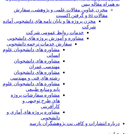
به همراه مقاله بیس
مخزن عناوین مقالات علمی و پژوهشی، سفارش
مقالات isi و گرفتن اکسپت
مخزن پروژه ها و پایان نامه های دانشجویی آماده
شرکت
خدمات روابط عمومی شرکت
مشاوره و آموزش پروژه های دانشجویی
سفارش خدمات ترجمه دانشجویی
مشاوره های دانشجویان علوم
انسانی
مشاوره های دانشجویان
مهندسی عمران
مشاوره های دانشجویان
رشته های فنی و مهندسی
مشاوره های دانشجویان علوم
پایه ومنابع طبیعی
مشاوره سفارشات پروژه
های طرح توجیهی و
کارآفرینی
مشاوره پروژه های آماری و
دانشجویی
درباره انتشارات و کافی نت پژوهشگران پارسه
خـانـه