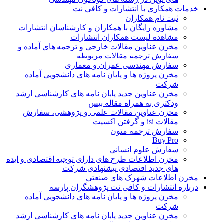
خدمات همکاری با انتشارات و کافی نت
ثبت نام همکاران
مشاوره رایگان با همکاران و کارشناسان انتشارات
مشاهده لیست همکاران انتشارات
مخزن عناوین مقالات خارجی و ترجمه های آماده و
سفارش ترجمه مقالات مربوطه
سفارش مهندسی عمران و معماری
مخزن پروژه ها و پایان نامه های دانشجویی آماده
شرکت
مخزن عناوین جدید پایان نامه های کارشناسی ارشد
ودکتری به همراه مقاله بیس
مخزن عناوین مقالات علمی و پژوهشی، سفارش
مقالات isi و گرفتن اکسپت
سفارش ترجمه متون
Buy Pro
سفارش علوم انسانی
مخزن اطلاعات طرح های دارای توجیه اقتصادی و ایده
های جدید اقتصادی پیشنهادی شرکت
مخزن اطلاعات شهرک های صنعتی
درباره انتشارات و کافی نت پژوهشگران پارسه
مخزن پروژه ها و پایان نامه های دانشجویی آماده
شرکت
مخزن عناوین جدید پایان نامه های کارشناسی ارشد