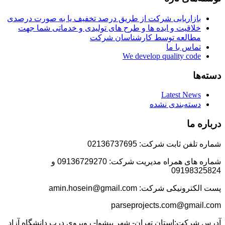
بازاریابی شرکت از طریق درصد تخفیف یا به صورت درصدی
خلاقیت و ایده ها و طرح های تولیدی و خدماتی شما جهت
مطالعه توسط کارشناسان شرکت
تماس با ما
We develop quality code
دسته‌ها
Latest News
دسته‌بندی نشده
درباره ما
شماره تلفن ثابت شرکت: 02136737695
شماره های همراه مدیریت شرکت: 09136729270 و
09198325824
پست الکترونیکی شرکت: amin.hosein@gmail.com
parseprojects.com@gmail.com
آدرس شرکت:استان تهران- شهر پیشوا- روبروی درب دانشگاه آزاد