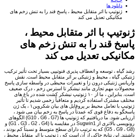
دانلود ها
ژنوتیپ با اثر متقابل محیط ، پاسخ قند را به تنش زخم های
مکانیکی تعدیل می کند
ژنوتیپ با اثر متقابل محیط ،
پاسخ قند را به تنش زخم های
مکانیکی تعدیل می کند
رشد گیاه ، توسعه و انعطاف پذیری فنوتیپی بسیار تحت تأثیر ترکیب
ژنتیکی گیاه ، محیط و ژنتیکی بر اثر متقابل محیط است. نقش
واریانس ژنتیکی درون زا و تغییرات محیطی در واسطه سازی پاسخ
محصولات مهم تجاری مانند نیشکر تا استرس زخم ، درک ضعیف
است. بنابراین ، ما از ۱۰ ژنوتیپ نیشکر کشت شده در باغ های
مختلف مشترک استفاده کردیم و متعاقباً زخمی شدیم تا تأثیر
ژنوتیپ با تعامل محیط بر پروفایل های بیان شکروین۱ ، یک ژن
پاسخگو به دفاع قوی که عمدتاً در پاسخ به زخم بیان می شود ،
ارزیابی شود. ما دریافتیم که ژنوتیپ ها (G10 ، G6 ، G7) الگوهای
رونویسی بالاتری از Sugwin1 در مقایسه با (G1 ، G3 ، G2 ، G4) و
(G5 ، G9 ، G8) که به ترتیب دارای سطح متوسط ​​و نسبتاً کم بودند ،
داشتند. این نتایج حاکی از آن است که ، ژنوتیپ با اثر متقابل محیط ،