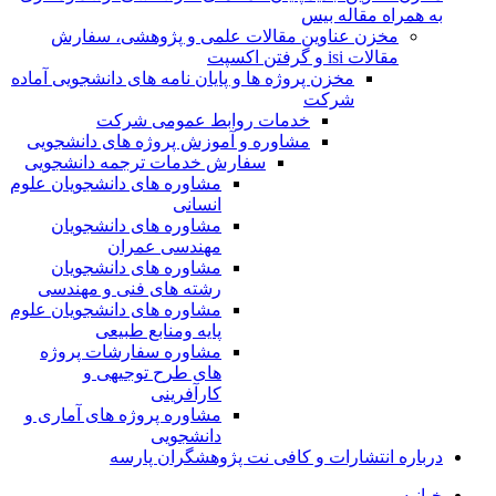
به همراه مقاله بیس
مخزن عناوین مقالات علمی و پژوهشی، سفارش
مقالات isi و گرفتن اکسپت
مخزن پروژه ها و پایان نامه های دانشجویی آماده
شرکت
خدمات روابط عمومی شرکت
مشاوره و آموزش پروژه های دانشجویی
سفارش خدمات ترجمه دانشجویی
مشاوره های دانشجویان علوم
انسانی
مشاوره های دانشجویان
مهندسی عمران
مشاوره های دانشجویان
رشته های فنی و مهندسی
مشاوره های دانشجویان علوم
پایه ومنابع طبیعی
مشاوره سفارشات پروژه
های طرح توجیهی و
کارآفرینی
مشاوره پروژه های آماری و
دانشجویی
درباره انتشارات و کافی نت پژوهشگران پارسه
خـانـه