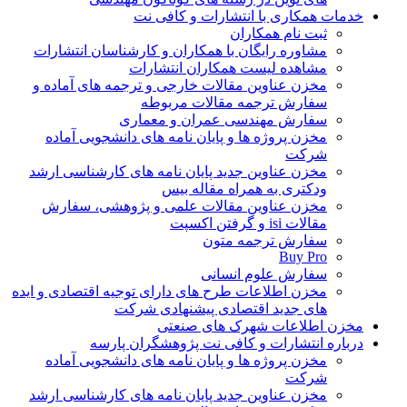
خدمات همکاری با انتشارات و کافی نت
ثبت نام همکاران
مشاوره رایگان با همکاران و کارشناسان انتشارات
مشاهده لیست همکاران انتشارات
مخزن عناوین مقالات خارجی و ترجمه های آماده و
سفارش ترجمه مقالات مربوطه
سفارش مهندسی عمران و معماری
مخزن پروژه ها و پایان نامه های دانشجویی آماده
شرکت
مخزن عناوین جدید پایان نامه های کارشناسی ارشد
ودکتری به همراه مقاله بیس
مخزن عناوین مقالات علمی و پژوهشی، سفارش
مقالات isi و گرفتن اکسپت
سفارش ترجمه متون
Buy Pro
سفارش علوم انسانی
مخزن اطلاعات طرح های دارای توجیه اقتصادی و ایده
های جدید اقتصادی پیشنهادی شرکت
مخزن اطلاعات شهرک های صنعتی
درباره انتشارات و کافی نت پژوهشگران پارسه
مخزن پروژه ها و پایان نامه های دانشجویی آماده
شرکت
مخزن عناوین جدید پایان نامه های کارشناسی ارشد