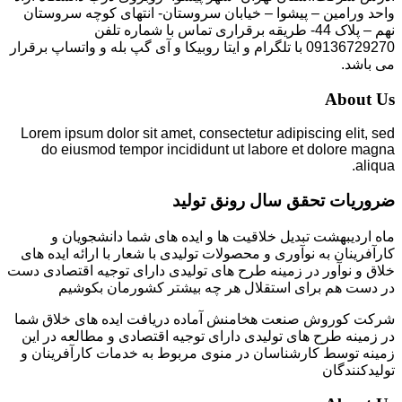
واحد ورامین – پیشوا – خیابان سروستان- انتهای کوچه سروستان
نهم – پلاک 44- طریقه برقراری تماس با شماره تلفن
09136729270 با تلگرام و ایتا روبیکا و آی گپ بله و واتساپ برقرار
می باشد.
About Us
Lorem ipsum dolor sit amet, consectetur adipiscing elit, sed
do eiusmod tempor incididunt ut labore et dolore magna
aliqua.
ضروریات تحقق سال رونق تولید
ماه اردیبهشت تبدیل خلاقیت ها و ایده های شما دانشجویان و
کارآفرینان به نوآوری و محصولات تولیدی با شعار با ارائه ایده های
خلاق و نوآور در زمینه طرح های تولیدی دارای توجیه اقتصادی دست
در دست هم برای استقلال هر چه بیشتر کشورمان بکوشیم
شرکت کوروش صنعت هخامنش آماده دریافت ایده های خلاق شما
در زمینه طرح های تولیدی دارای توجیه اقتصادی و مطالعه در این
زمینه توسط کارشناسان در منوی مربوط به خدمات کارآفرینان و
تولیدکنندگان