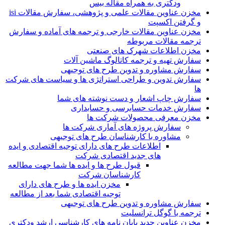
ودکتری به همراه مقاله بیس
مخزن عناوین مقالات علمی و پژوهشی، سفارش مقالات isi
و گرفتن اکسپت
مخزن عناوین مقالات خارجی و ترجمه های آماده و سفارش
ترجمه مقالات مربوطه
مخزن اطلاعات شهرک های صنعتی
سفارش تهیه و ترجمه کاتالوگ ماشین آلات
سفارش مشاوره و تدوین طرح های توجیهی
سفارش تدوین و طراحی استراتژی ها و سیاست های شرکت
ها
سفارش چاپ اشعار و دست نوشته های شما
سفارش خدمات حسابرسی و حسابداری
مخزن معرفی محصولات شرکت ها
سفارش پروژه های آماری شرکت ها
مشاوره با کارشناسان طرح های توجیهی
اطلاعات طرح های دارای توجیه اقتصادی و ایده
های جدید اقتصادی شرکت
قبول طرح ها و ایده ها شما جهت مطالعه
کارشناسان شرکت
مخزن ایده ها و طرح های دارای
توجیه اقتصادی شما بعد از مطالعه
سفارش مشاوره و تدوین طرح های توجیهی
ترجمه با گوگل ترانسلیت
مخزن عناوین جدید پایان نامه های کارشناسی ارشد ودکتری