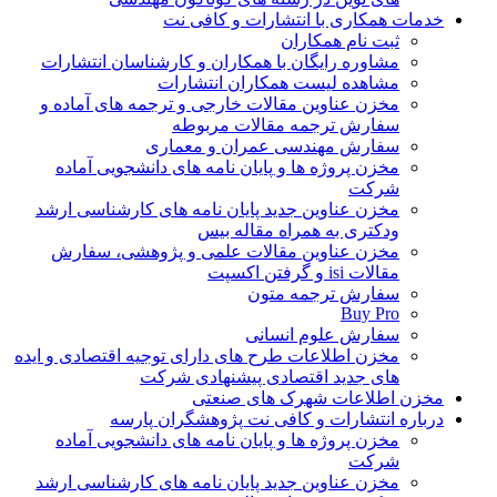
خدمات همکاری با انتشارات و کافی نت
ثبت نام همکاران
مشاوره رایگان با همکاران و کارشناسان انتشارات
مشاهده لیست همکاران انتشارات
مخزن عناوین مقالات خارجی و ترجمه های آماده و
سفارش ترجمه مقالات مربوطه
سفارش مهندسی عمران و معماری
مخزن پروژه ها و پایان نامه های دانشجویی آماده
شرکت
مخزن عناوین جدید پایان نامه های کارشناسی ارشد
ودکتری به همراه مقاله بیس
مخزن عناوین مقالات علمی و پژوهشی، سفارش
مقالات isi و گرفتن اکسپت
سفارش ترجمه متون
Buy Pro
سفارش علوم انسانی
مخزن اطلاعات طرح های دارای توجیه اقتصادی و ایده
های جدید اقتصادی پیشنهادی شرکت
مخزن اطلاعات شهرک های صنعتی
درباره انتشارات و کافی نت پژوهشگران پارسه
مخزن پروژه ها و پایان نامه های دانشجویی آماده
شرکت
مخزن عناوین جدید پایان نامه های کارشناسی ارشد