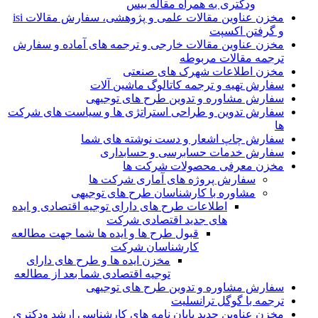
ودکتری به همراه مقاله بیس
مخزن عناوین مقالات علمی و پژوهشی، سفارش مقالات isi
و گرفتن اکسپت
مخزن عناوین مقالات خارجی و ترجمه های آماده و سفارش
ترجمه مقالات مربوطه
مخزن اطلاعات شهرک های صنعتی
سفارش تهیه و ترجمه کاتالوگ ماشین آلات
سفارش مشاوره و تدوین طرح های توجیهی
سفارش تدوین و طراحی استراتژی ها و سیاست های شرکت
ها
سفارش چاپ اشعار و دست نوشته های شما
سفارش خدمات حسابرسی و حسابداری
مخزن معرفی محصولات شرکت ها
سفارش پروژه های آماری شرکت ها
مشاوره با کارشناسان طرح های توجیهی
اطلاعات طرح های دارای توجیه اقتصادی و ایده
های جدید اقتصادی شرکت
قبول طرح ها و ایده ها شما جهت مطالعه
کارشناسان شرکت
مخزن ایده ها و طرح های دارای
توجیه اقتصادی شما بعد از مطالعه
سفارش مشاوره و تدوین طرح های توجیهی
ترجمه با گوگل ترانسلیت
مخزن عناوین جدید پایان نامه های کارشناسی ارشد ودکتری