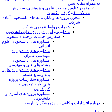
به همراه مقاله بیس
مخزن عناوین مقالات علمی و پژوهشی، سفارش
مقالات isi و گرفتن اکسپت
مخزن پروژه ها و پایان نامه های دانشجویی آماده
شرکت
خدمات روابط عمومی شرکت
مشاوره و آموزش پروژه های دانشجویی
سفارش خدمات ترجمه دانشجویی
مشاوره های دانشجویان علوم
انسانی
مشاوره های دانشجویان
مهندسی عمران
مشاوره های دانشجویان
رشته های فنی و مهندسی
مشاوره های دانشجویان علوم
پایه ومنابع طبیعی
مشاوره سفارشات پروژه
های طرح توجیهی و
کارآفرینی
مشاوره پروژه های آماری و
دانشجویی
درباره انتشارات و کافی نت پژوهشگران پارسه
خـانـه