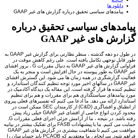
دانلود ها
پیامدهای سیاسی تحقیق درباره گزارش های غیر GAAP
پیامدهای سیاسی تحقیق درباره
گزارش های غیر GAAP
در طول دو دهه گذشته ، منظر نظارتی برای گزارش غیر GAAP به
طور قابل توجهی تکامل یافته است. علی رغم کاهش موقت در
فراوانی گزارش های غیر GAAP به دنبال مقررات G ، بروز افشای
غیر GAAP به طور پیوسته در حال افزایش است و منجر به یک
فعالیت گزارشگری در همه زمان ها می شود. این گسترش افشای
غیر GAAP در سالهای اخیر مورد توجه تنظیم کنندگان استاندارد و
تنظیم کننده ها قرار گرفته است. این مقاله یک دیدگاه آکادمیک در
مورد پیامدهای سیاستگذاری هم برای مقررات و هم برای تنظیم
استاندارد ارائه می دهد. ما ادعا می کنیم که تفسیرهای فعلی پیروی
از انطباق و افشاگری (C&D) از کارمندان SEC ممکن است در
محدود کردن انواع خاصی از افشای غیر GAAP خیلی زیاد پیش
رفته باشد. در نتیجه ، ما از آرامش جزئی اجرای فعلی مقررات G.
حمایت می کنیم. ما با پیشنهادات FASB برای تفکیک بیشتر در بیانیه
موافقت می کنیم تا شفافیت بیشتری در گزارش های غیر GAAP
فراهم شود. سرانجام ، ما معتقدیم که PCAOB باید حسابرسان را