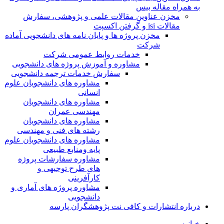
به همراه مقاله بیس
مخزن عناوین مقالات علمی و پژوهشی، سفارش
مقالات isi و گرفتن اکسپت
مخزن پروژه ها و پایان نامه های دانشجویی آماده
شرکت
خدمات روابط عمومی شرکت
مشاوره و آموزش پروژه های دانشجویی
سفارش خدمات ترجمه دانشجویی
مشاوره های دانشجویان علوم
انسانی
مشاوره های دانشجویان
مهندسی عمران
مشاوره های دانشجویان
رشته های فنی و مهندسی
مشاوره های دانشجویان علوم
پایه ومنابع طبیعی
مشاوره سفارشات پروژه
های طرح توجیهی و
کارآفرینی
مشاوره پروژه های آماری و
دانشجویی
درباره انتشارات و کافی نت پژوهشگران پارسه
خـانـه