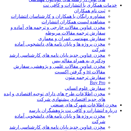
خدمات همکاری با انتشارات و کافی نت
ثبت نام همکاران
مشاوره رایگان با همکاران و کارشناسان انتشارات
مشاهده لیست همکاران انتشارات
مخزن عناوین مقالات خارجی و ترجمه های آماده و
سفارش ترجمه مقالات مربوطه
سفارش مهندسی عمران و معماری
مخزن پروژه ها و پایان نامه های دانشجویی آماده
شرکت
مخزن عناوین جدید پایان نامه های کارشناسی ارشد
ودکتری به همراه مقاله بیس
مخزن عناوین مقالات علمی و پژوهشی، سفارش
مقالات isi و گرفتن اکسپت
سفارش ترجمه متون
Buy Pro
سفارش علوم انسانی
مخزن اطلاعات طرح های دارای توجیه اقتصادی و ایده
های جدید اقتصادی پیشنهادی شرکت
مخزن اطلاعات شهرک های صنعتی
درباره انتشارات و کافی نت پژوهشگران پارسه
مخزن پروژه ها و پایان نامه های دانشجویی آماده
شرکت
مخزن عناوین جدید پایان نامه های کارشناسی ارشد