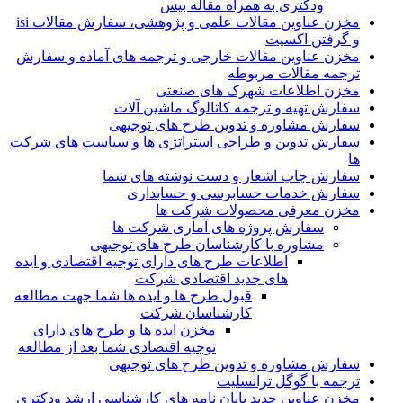
ودکتری به همراه مقاله بیس
مخزن عناوین مقالات علمی و پژوهشی، سفارش مقالات isi
و گرفتن اکسپت
مخزن عناوین مقالات خارجی و ترجمه های آماده و سفارش
ترجمه مقالات مربوطه
مخزن اطلاعات شهرک های صنعتی
سفارش تهیه و ترجمه کاتالوگ ماشین آلات
سفارش مشاوره و تدوین طرح های توجیهی
سفارش تدوین و طراحی استراتژی ها و سیاست های شرکت
ها
سفارش چاپ اشعار و دست نوشته های شما
سفارش خدمات حسابرسی و حسابداری
مخزن معرفی محصولات شرکت ها
سفارش پروژه های آماری شرکت ها
مشاوره با کارشناسان طرح های توجیهی
اطلاعات طرح های دارای توجیه اقتصادی و ایده
های جدید اقتصادی شرکت
قبول طرح ها و ایده ها شما جهت مطالعه
کارشناسان شرکت
مخزن ایده ها و طرح های دارای
توجیه اقتصادی شما بعد از مطالعه
سفارش مشاوره و تدوین طرح های توجیهی
ترجمه با گوگل ترانسلیت
مخزن عناوین جدید پایان نامه های کارشناسی ارشد ودکتری