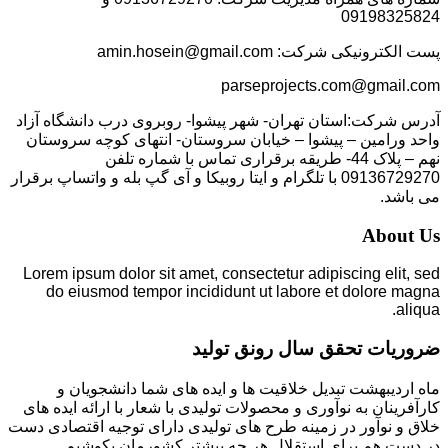
09198325824
پست الکترونیکی شرکت: amin.hosein@gmail.com
parseprojects.com@gmail.com
آدرس شرکت:استان تهران- شهر پیشوا- روبروی درب دانشگاه آزاد
واحد ورامین – پیشوا – خیابان سروستان- انتهای کوچه سروستان
نهم – پلاک 44- طریقه برقراری تماس با شماره تلفن
09136729270 با تلگرام و ایتا روبیکا و آی گپ بله و واتساپ برقرار
می باشد.
About Us
Lorem ipsum dolor sit amet, consectetur adipiscing elit, sed
do eiusmod tempor incididunt ut labore et dolore magna
aliqua.
ضروریات تحقق سال رونق تولید
ماه اردیبهشت تبدیل خلاقیت ها و ایده های شما دانشجویان و
کارآفرینان به نوآوری و محصولات تولیدی با شعار با ارائه ایده های
خلاق و نوآور در زمینه طرح های تولیدی دارای توجیه اقتصادی دست
در دست هم برای استقلال هر چه بیشتر کشورمان بکوشیم