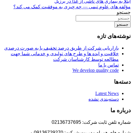
ابتلا به بیماری های ناشی از غذا در برزیل
نوشته
مؤلفه های علوم تیمی — چه چیزی به موفقیت کمک می کند؟
جستجو
جستجو
نوشته‌های تازه
بازاریابی شرکت از طریق درصد تخفیف یا به صورت درصدی
خلاقیت و ایده ها و طرح های تولیدی و خدماتی شما جهت
مطالعه توسط کارشناسان شرکت
تماس با ما
We develop quality code
دسته‌ها
Latest News
دسته‌بندی نشده
درباره ما
شماره تلفن ثابت شرکت: 02136737695
شماره های همراه مدیریت شرکت: 09136729270 و