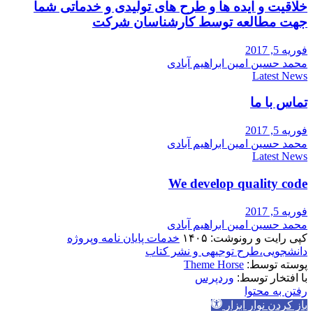
خلاقیت و ایده ها و طرح های تولیدی و خدماتی شما
جهت مطالعه توسط کارشناسان شرکت
فوریه 5, 2017
محمد حسین امین ابراهیم آبادی
Latest News
تماس با ما
فوریه 5, 2017
محمد حسین امین ابراهیم آبادی
Latest News
We develop quality code
فوریه 5, 2017
محمد حسین امین ابراهیم آبادی
کپی رایت و رونوشت: ۱۴۰۵
خدمات پایان نامه وپروژه
دانشجویی،طرح توجیهی و نشر کتاب
پوسته توسط:
Theme Horse
با افتخار توسط:
وردپرس
رفتن به محتوا
باز کردن نوار ابزار