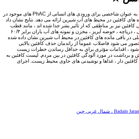
به دلیل مصرف زیاد مواد غذایی کافئین دار ، نوشیدنی ها و داروها در سراسر جهان ، کافئین به دلیل فراوانی زیاد در محیط و مناسب بودن آن به عنوان شاخصی برای ورودی های انسانی از PhAC های موجود در
 دارویی (PhAC) در نظر گرفته می شود. بدن. این بررسی یک تحلیل جهانی در مورد ۱۳۲ گزارش از مانده های کافئین در محیط های آب شیرین ارائه می دهد. نتایج نشان داد
دگی کافئین نیز بر مناطقی که از تأثیر بشر جدا شده اند ، مانند قطب
جنوب ، تأثیر می گذارد. علاوه بر این ، حداکثر غلظت کافئین در فاضلاب خام ، فاضلاب تصفیه شده ، رودخانه ، آب آشامیدنی ، آبهای زیرزمینی ، دریاچه ، حوضه آبریز ، مخزن و نمونه های آب باران برابر ۶۰/۳
 به ترتیب ۴۴٫۶ ، ۴٫۸۷ و ۵٫۴۰ میکروگرم بر لیتر است. تغییرات فصلی در باقی مانده های کافئین در محیط آب شیرین نشان داده شده
ی از تصفیه خانه های فاضلاب وجود دارد که در آن میزان حذف کافئین زیر ۶۰ درصد است ، اما تصور می شود فاضلاب عموماً از راندمان حذف کافئین بالایی
زی ، ما پیشنهاد کردیم تا از طریق مفهوم جدیدی که به عنوان ecopharmacovigilance (EPV) شناخته می شود ، اقدامات مؤثری برای به حداقل رساندن خطرات زیست
به شرح زیر توصیه شده است: بهبود دانش و برداشت در مورد آلودگی کافئین در بین مردم. لیست کافئین به
 منطقی و دفع داروهای کافئین دار ، غذاها و نوشیدنی های حاوی محیط زیست. اجرای