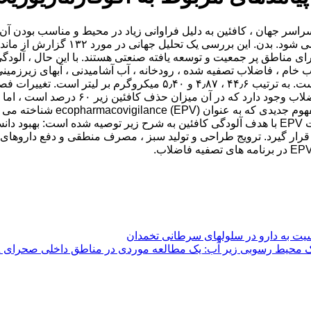
آب بعنوان نماینده ترین آلاینده ترکیب
ه که دارای مناطق پر جمعیت و توسعه یافته صنعتی هستند. با این حال ، آلو
میلی گرم در لیتر ، ۵۵٫۵ ، ۱۹٫۳ ، ۳٫۳۹ ، ۰٫۶۸۳ ، ۱۷۴ گزارش شده است.
است. علاوه بر این ، با وجود این که بخش کم
برخوردار است. از دیدگاه داروسا
محیطی ناشی از PhAC ، نماینده کافئین ، اتخاذ کنیم. برخی از اقدامات EPV با هدف آلودگی کافئین 
ه مهم PHAC ، که باید در روش های EPV مورد هدف قرار گیرد. ترویج طراحی و تولید سبز ، مصرف
سیت به دارو در سلولهای سرطانی تخمدان
ی زیر آب: یک مطالعه موردی در مناطق داخلی صحرای Badain Jaran ، شمال غربی چین