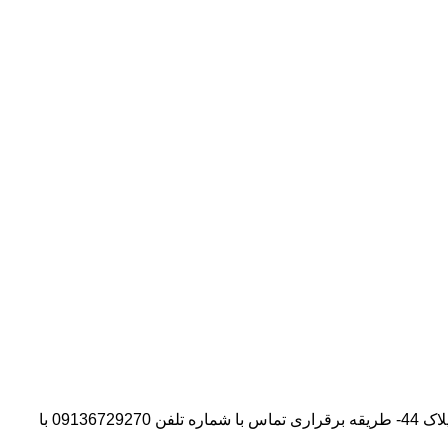
آدرس شرکت:استان تهران- شهر پیشوا- روبروی درب دانشگاه آزاد واحد ورامین – پیشوا – خیابان سروستان- انتهای کوچه سروستان نهم – پلاک 44- طریقه برقراری تماس با شماره تلفن 09136729270 با