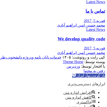
Latest News
تماس با ما
فوریه 5, 2017
محمد حسین امین ابراهیم آبادی
Latest News
We develop quality code
فوریه 5, 2017
محمد حسین امین ابراهیم آبادی
کپی رایت و رونوشت: ۱۴۰۵
خدمات پایان نامه وپروژه دانشجویی،طر
پوسته توسط:
Theme Horse
با افتخار توسط:
وردپرس
رفتن به محتوا
باز کردن نوار ابزار
ابزارهای دسترسی‌پذیری
افزایش اندازه متن
کاهش اندازه متن
خاکستری
کنتراست شدید