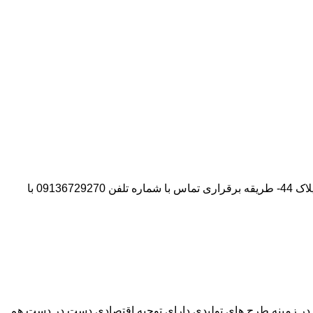
آدرس شرکت:استان تهران- شهر پیشوا- روبروی درب دانشگاه آزاد واحد ورامین – پیشوا – خیابان سروستان- انتهای کوچه سروستان نهم – پلاک 44- طریقه برقراری تماس با شماره تلفن 09136729270 با
وآور در زمینه طرح های تولیدی دارای توجیه اقتصادی دست در دست هم