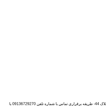
آدرس شرکت:استان تهران- شهر پیشوا- روبروی درب دانشگاه آزاد واحد ورامین – پیشوا – خیابان سروستان- انتهای کوچه سروستان نهم – پلاک 44- طریقه برقراری تماس با شماره تلفن 09136729270 با