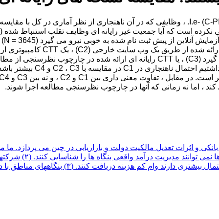
نسخه های رایانه ای از وظایف تقلب در نتیجه جمع آوری جمعیت (C-PICT) -I.e. ، وظایفی که در آن
(C1) یا یکی از سه CTT رایانه ای
بودند. صراحتاً مطلع شد که نتیجه واقعی CTT مورد بررسی قرار نمی گیرد (C3) ، یا CTT
می کنند ، در حالی که افراد غیر SOE با مدیریت درآم