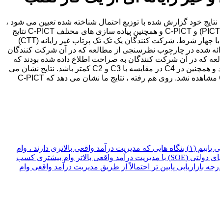
 ناهنجاری از نظر آماری در کل با مقایسه نتایج خود گزارش شده با توزیع احتمال شناخته شده تعیین می شود ،
به طور فزاینده ای محبوب شده اند. تا به امروز هیچ مطالعه ای بررسی نکرده است که آیا جمعیت غیر رایانه ای وظایف تقلب استنباط شده (PICT) و C-PICT و همچنین پیاده سازی های مختلف C-PICT نتایج
مشابهی را ایجاد می کند. مطالعه حاضر هر دو مسئله را از طریق یک آزمایش آنلاین از پیش ثبت نام شده به خوبی نیرو می گیرد (N = 3645) با چهار شرط. شرکت کنندگان یک تک تک پرتاب غیر رایانه (CTT)
 را بازی کردند: یک CTT کامپیوتری ارائه شده از طریق یک وب سایت خارجی (C2) ، یک CTT کامپیوتری ارائه شده در چارچوب نظرسنجی از مطالعه که در آن شرکت کنندگان
 رایانه ای ارائه شده در چارچوب نظرسنجی از مطالعه که در آن شرکت کنندگان به صراحت اطلاع داده شده بودند که
نتیجه واقعی CTT مورد بررسی قرار گرفت (C4). پیشینی که انتظار داشتیم احتمال ناهنجاری در C1 در مقایسه با C2 ، C3 و C4 بیشتر باشد و همچنین در C4 در مقایسه با C3 و C2 کمتر باشد. نتایج نشان می
دهد که احتمال عدم صداقت در C1 و C2 در مقایسه با C3 و C4 بیشتر است. در مقابل ، تفاوت معنی داری بین C1 و C2 ، و نه بین C3 و C4 مشاهده نشد. روی هم رفته ، نتایج ما نشان می دهد که C-PICT
این مقاله به بررسی تأثیر مدیریت درآمد واقعی بر تصمیمات وام دهی بانکی و اثرات تعدیل مالکیت دولت و بازاریابی در چین می پردازد. ما می یابیم (۱) بنگاه هایی که مدیریت درآمد واقعی بالاتری دارند ، وام
های کمتری و کم هزینه دریافت می کنند ، این نشان می دهد که بانک ها نمی توانند مدیریت درآمد واقعی بنگاه ها را شناسایی کنند. (۲) شرکتهای دولتی (SOE) با مدیریت درآمد واقعی بالاتر وام بیشتری کسب
د واقعی بالاتر احتمال بیشتری دارند وام کم هزینه دریافت کنند. (۳) بنگاههای مناطق با درجه بازاریابی پایین تر احتمالاً از طریق مدیریت درآمد واقعی وام