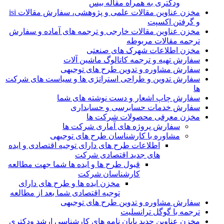
ودکتری به همراه مقاله بیس
مخزن عناوین مقالات علمی و پژوهشی، سفارش مقالات isi
و گرفتن اکسپت
مخزن عناوین مقالات خارجی و ترجمه های آماده و سفارش
ترجمه مقالات مربوطه
مخزن اطلاعات شهرک های صنعتی
سفارش تهیه و ترجمه کاتالوگ ماشین آلات
سفارش مشاوره و تدوین طرح های توجیهی
سفارش تدوین و طراحی استراتژی ها و سیاست های شرکت
ها
سفارش چاپ اشعار و دست نوشته های شما
سفارش خدمات حسابرسی و حسابداری
مخزن معرفی محصولات شرکت ها
سفارش پروژه های آماری شرکت ها
مشاوره با کارشناسان طرح های توجیهی
اطلاعات طرح های دارای توجیه اقتصادی و ایده
های جدید اقتصادی شرکت
قبول طرح ها و ایده ها شما جهت مطالعه
کارشناسان شرکت
مخزن ایده ها و طرح های دارای
توجیه اقتصادی شما بعد از مطالعه
سفارش مشاوره و تدوین طرح های توجیهی
ترجمه با گوگل ترانسلیت
مخزن عناوین جدید پایان نامه های کارشناسی ارشد ودکتری