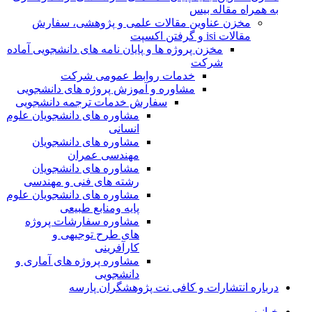
به همراه مقاله بیس
مخزن عناوین مقالات علمی و پژوهشی، سفارش
مقالات isi و گرفتن اکسپت
مخزن پروژه ها و پایان نامه های دانشجویی آماده
شرکت
خدمات روابط عمومی شرکت
مشاوره و آموزش پروژه های دانشجویی
سفارش خدمات ترجمه دانشجویی
مشاوره های دانشجویان علوم
انسانی
مشاوره های دانشجویان
مهندسی عمران
مشاوره های دانشجویان
رشته های فنی و مهندسی
مشاوره های دانشجویان علوم
پایه ومنابع طبیعی
مشاوره سفارشات پروژه
های طرح توجیهی و
کارآفرینی
مشاوره پروژه های آماری و
دانشجویی
درباره انتشارات و کافی نت پژوهشگران پارسه
خـانـه