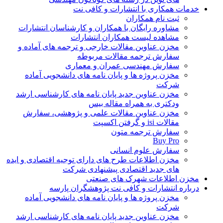
خدمات همکاری با انتشارات و کافی نت
ثبت نام همکاران
مشاوره رایگان با همکاران و کارشناسان انتشارات
مشاهده لیست همکاران انتشارات
مخزن عناوین مقالات خارجی و ترجمه های آماده و
سفارش ترجمه مقالات مربوطه
سفارش مهندسی عمران و معماری
مخزن پروژه ها و پایان نامه های دانشجویی آماده
شرکت
مخزن عناوین جدید پایان نامه های کارشناسی ارشد
ودکتری به همراه مقاله بیس
مخزن عناوین مقالات علمی و پژوهشی، سفارش
مقالات isi و گرفتن اکسپت
سفارش ترجمه متون
Buy Pro
سفارش علوم انسانی
مخزن اطلاعات طرح های دارای توجیه اقتصادی و ایده
های جدید اقتصادی پیشنهادی شرکت
مخزن اطلاعات شهرک های صنعتی
درباره انتشارات و کافی نت پژوهشگران پارسه
مخزن پروژه ها و پایان نامه های دانشجویی آماده
شرکت
مخزن عناوین جدید پایان نامه های کارشناسی ارشد