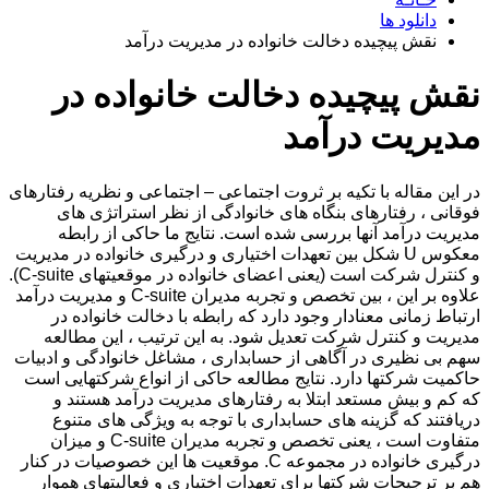
دانلود ها
نقش پیچیده دخالت خانواده در مدیریت درآمد
نقش پیچیده دخالت خانواده در
مدیریت درآمد
در این مقاله با تکیه بر ثروت اجتماعی – اجتماعی و نظریه رفتارهای
فوقانی ، رفتارهای بنگاه های خانوادگی از نظر استراتژی های
مدیریت درآمد آنها بررسی شده است. نتایج ما حاکی از رابطه
معکوس U شکل بین تعهدات اختیاری و درگیری خانواده در مدیریت
و کنترل شرکت است (یعنی اعضای خانواده در موقعیتهای C-suite).
علاوه بر این ، بین تخصص و تجربه مدیران C-suite و مدیریت درآمد
ارتباط زمانی معنادار وجود دارد که رابطه با دخالت خانواده در
مدیریت و کنترل شرکت تعدیل شود. به این ترتیب ، این مطالعه
سهم بی نظیری در آگاهی از حسابداری ، مشاغل خانوادگی و ادبیات
حاکمیت شرکتها دارد. نتایج مطالعه حاکی از انواع شرکتهایی است
که کم و بیش مستعد ابتلا به رفتارهای مدیریت درآمد هستند و
دریافتند که گزینه های حسابداری با توجه به ویژگی های متنوع
متفاوت است ، یعنی تخصص و تجربه مدیران C-suite و میزان
درگیری خانواده در مجموعه C. موقعیت ها این خصوصیات در کنار
هم بر ترجیحات شرکتها برای تعهدات اختیاری و فعالیتهای هموار