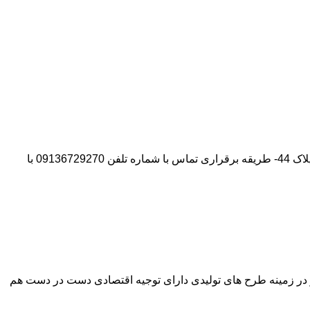
آدرس شرکت:استان تهران- شهر پیشوا- روبروی درب دانشگاه آزاد واحد ورامین – پیشوا – خیابان سروستان- انتهای کوچه سروستان نهم – پلاک 44- طریقه برقراری تماس با شماره تلفن 09136729270 با
وآور در زمینه طرح های تولیدی دارای توجیه اقتصادی دست در دست هم