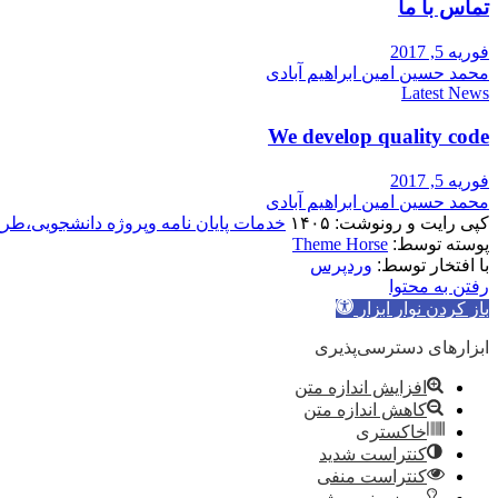
تماس با ما
فوریه 5, 2017
محمد حسین امین ابراهیم آبادی
Latest News
We develop quality code
فوریه 5, 2017
محمد حسین امین ابراهیم آبادی
کپی رایت و رونوشت: ۱۴۰۵
خدمات پایان نامه وپروژه دانشجویی،طر
پوسته توسط:
Theme Horse
با افتخار توسط:
وردپرس
رفتن به محتوا
باز کردن نوار ابزار
ابزارهای دسترسی‌پذیری
افزایش اندازه متن
کاهش اندازه متن
خاکستری
کنتراست شدید
کنتراست منفی