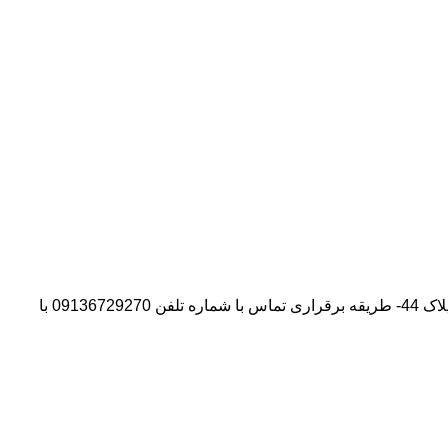
آدرس شرکت:استان تهران- شهر پیشوا- روبروی درب دانشگاه آزاد واحد ورامین – پیشوا – خیابان سروستان- انتهای کوچه سروستان نهم – پلاک 44- طریقه برقراری تماس با شماره تلفن 09136729270 با