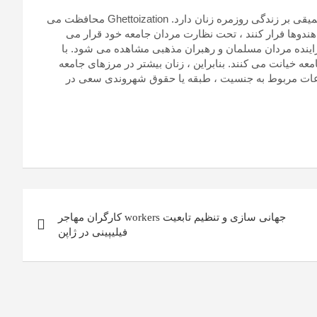
شکاف فزاینده بین جوامع و به دنبال آن اخراج مسلمانان تأثیرات عمیقی بر زندگی روزمره زنان دارد. Ghettoization محافظت می
ندوها فرار کنند ، تحت نظارت مردان جامعه خود قرار می
فزاینده مردان مسلمان و رهبران مذهبی مشاهده می شود. با
 خیانت می کنند. بنابراین ، زنان بیشتر در مرزهای جامعه
وعات مربوط به جنسیت ، طبقه یا حقوق شهروندی سعی در
جهانی سازی و تنظیم تابعیت workers کارگران مهاجر
فیلیپینی در ژاپن