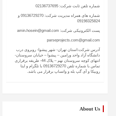
شماره تلفن ثابت شرکت: 02136737695
شماره های همراه مدیریت شرکت: 09136729270 و
09198325824
پست الکترونیکی شرکت: amin.hosein@gmail.com
parseprojects.com@gmail.com
آدرس شرکت:استان تهران- شهر پیشوا- روبروی درب
دانشگاه آزاد واحد ورامین – پیشوا – خیابان سروستان-
انتهای کوچه سروستان نهم – پلاک 44- طریقه برقراری
تماس با شماره تلفن 09136729270 با تلگرام و ایتا
روبیکا و آی گپ بله و واتساپ برقرار می باشد.
About Us