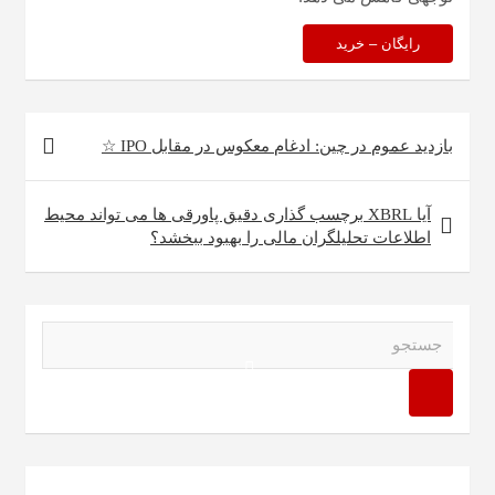
رایگان – خرید
راهبری
بازدید عموم در چین: ادغام معکوس در مقابل IPO ☆
نوشته
آیا XBRL برچسب گذاری دقیق پاورقی ها می تواند محیط
اطلاعات تحلیلگران مالی را بهبود ببخشد؟
ج
س
ت
ج
و