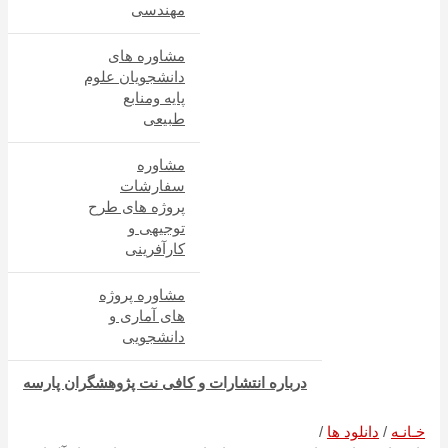
مهندسی
مشاوره های
دانشجویان علوم
پایه ومنابع
طبیعی
مشاوره
سفارشات
پروژه های طرح
توجیهی و
کارآفرینی
مشاوره پروژه
های آماری و
دانشجویی
درباره انتشارات و کافی نت پژوهشگران پارسه
خـانـه
دانلود ها