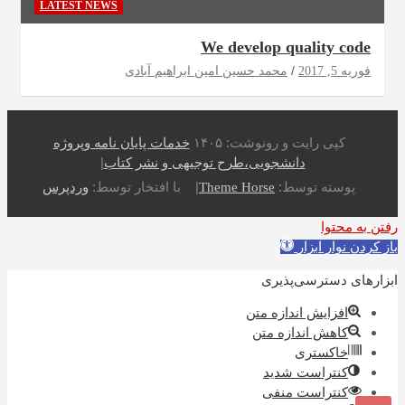
LATEST NEWS
We develop quality code
فوریه 5, 2017
محمد حسین امین ابراهیم آبادی
کپی رایت و رونوشت: ۱۴۰۵
خدمات پایان نامه وپروژه
دانشجویی،طرح توجیهی و نشر کتاب
پوسته توسط:
با افتخار توسط:
Theme Horse
وردپرس
رفتن به محتوا
باز کردن نوار ابزار
ابزارهای دسترسی‌پذیری
افزایش اندازه متن
کاهش اندازه متن
خاکستری
کنتراست شدید
کنتراست منفی