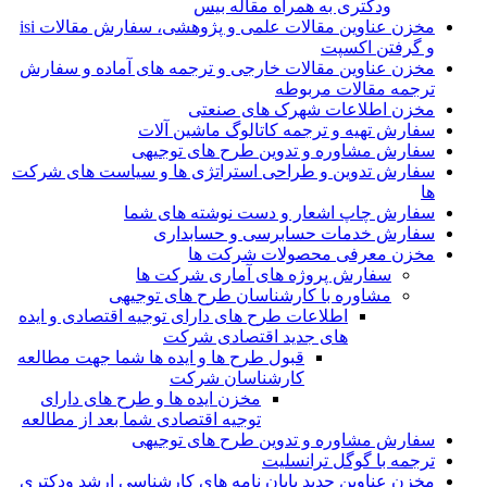
ودکتری به همراه مقاله بیس
مخزن عناوین مقالات علمی و پژوهشی، سفارش مقالات isi
و گرفتن اکسپت
مخزن عناوین مقالات خارجی و ترجمه های آماده و سفارش
ترجمه مقالات مربوطه
مخزن اطلاعات شهرک های صنعتی
سفارش تهیه و ترجمه کاتالوگ ماشین آلات
سفارش مشاوره و تدوین طرح های توجیهی
سفارش تدوین و طراحی استراتژی ها و سیاست های شرکت
ها
سفارش چاپ اشعار و دست نوشته های شما
سفارش خدمات حسابرسی و حسابداری
مخزن معرفی محصولات شرکت ها
سفارش پروژه های آماری شرکت ها
مشاوره با کارشناسان طرح های توجیهی
اطلاعات طرح های دارای توجیه اقتصادی و ایده
های جدید اقتصادی شرکت
قبول طرح ها و ایده ها شما جهت مطالعه
کارشناسان شرکت
مخزن ایده ها و طرح های دارای
توجیه اقتصادی شما بعد از مطالعه
سفارش مشاوره و تدوین طرح های توجیهی
ترجمه با گوگل ترانسلیت
مخزن عناوین جدید پایان نامه های کارشناسی ارشد ودکتری