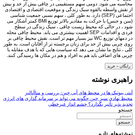
محاسبه می شود. دومی سهم مستقیمی در چاقی بیش از حد و بیش
از نقش واسطه بالقوه سبک زندگی و موقعیت اقتصادی و اقتصادی
اجتماعی (SEP) دارد. به طور کلی ، سهم نسبی جمعیت شناسی
(سن و جنس) با حرکت به مقادیر بالاتر توزیع BMI کمتر آشکار می
شود ، در حالی که محیط زیست چاقی ، سبک زندگی در سطح
فردی و اقدامات SEP اهمیت بیشتری می یابد. محیط چاقی محله
در دمهای توزیع WC نیز بسیار مهم تر است. نقش محیط چاقی بر
روی چربی بیش از حد برای زنان برجسته تر از آقایان است. به طور
کلی ، نتایج ما نشان می دهد که سیاست هایی که با هدف مقابله با
چربی های اضافی باید هم به افراد و هم در مکان ها رسیدگی کنند.
رایگان – خرید
راهبری نوشته
آنتی بیوتیک ها در محیط های آبی چین: بررسی و متاآنالیز
محیط نهادی سبز چین چگونه می تواند بر سرمایه گذاری های انرژی
تجدید پذیر تأثیر بگذارد؟ چشم انداز غیرخطی
جستجو
جستجو
نوشته‌های تازه