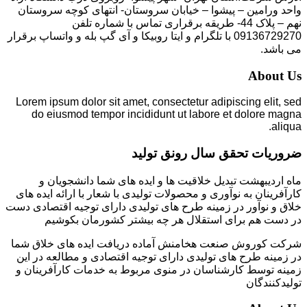
واحد ورامین – پیشوا – خیابان سروستان- انتهای کوچه سروستان
نهم – پلاک 44- طریقه برقراری تماس با شماره تلفن
09136729270 با تلگرام و ایتا روبیکا و آی گپ بله و واتساپ برقرار
می باشد.
About Us
Lorem ipsum dolor sit amet, consectetur adipiscing elit, sed
do eiusmod tempor incididunt ut labore et dolore magna
aliqua.
ضروریات تحقق سال رونق تولید
ماه اردیبهشت تبدیل خلاقیت ها و ایده های شما دانشجویان و
کارآفرینان به نوآوری و محصولات تولیدی با شعار با ارائه ایده های
خلاق و نوآور در زمینه طرح های تولیدی دارای توجیه اقتصادی دست
در دست هم برای استقلال هر چه بیشتر کشورمان بکوشیم
شرکت کوروش صنعت هخامنش آماده دریافت ایده های خلاق شما
در زمینه طرح های تولیدی دارای توجیه اقتصادی و مطالعه در این
زمینه توسط کارشناسان در منوی مربوط به خدمات کارآفرینان و
تولیدکنندگان