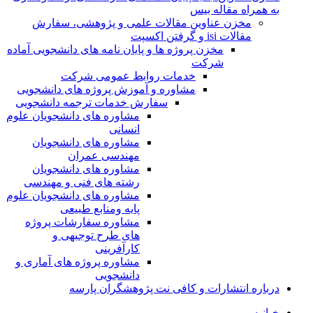
به همراه مقاله بیس
مخزن عناوین مقالات علمی و پژوهشی، سفارش
مقالات isi و گرفتن اکسپت
مخزن پروژه ها و پایان نامه های دانشجویی آماده
شرکت
خدمات روابط عمومی شرکت
مشاوره و آموزش پروژه های دانشجویی
سفارش خدمات ترجمه دانشجویی
مشاوره های دانشجویان علوم
انسانی
مشاوره های دانشجویان
مهندسی عمران
مشاوره های دانشجویان
رشته های فنی و مهندسی
مشاوره های دانشجویان علوم
پایه ومنابع طبیعی
مشاوره سفارشات پروژه
های طرح توجیهی و
کارآفرینی
مشاوره پروژه های آماری و
دانشجویی
درباره انتشارات و کافی نت پژوهشگران پارسه
خـانـه