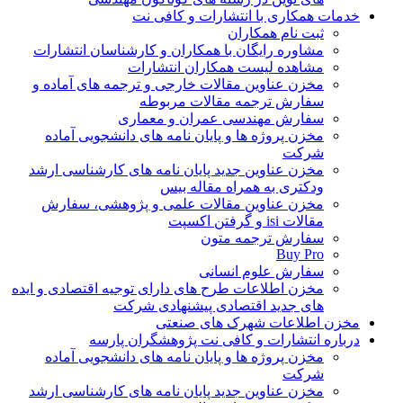
خدمات همکاری با انتشارات و کافی نت
ثبت نام همکاران
مشاوره رایگان با همکاران و کارشناسان انتشارات
مشاهده لیست همکاران انتشارات
مخزن عناوین مقالات خارجی و ترجمه های آماده و
سفارش ترجمه مقالات مربوطه
سفارش مهندسی عمران و معماری
مخزن پروژه ها و پایان نامه های دانشجویی آماده
شرکت
مخزن عناوین جدید پایان نامه های کارشناسی ارشد
ودکتری به همراه مقاله بیس
مخزن عناوین مقالات علمی و پژوهشی، سفارش
مقالات isi و گرفتن اکسپت
سفارش ترجمه متون
Buy Pro
سفارش علوم انسانی
مخزن اطلاعات طرح های دارای توجیه اقتصادی و ایده
های جدید اقتصادی پیشنهادی شرکت
مخزن اطلاعات شهرک های صنعتی
درباره انتشارات و کافی نت پژوهشگران پارسه
مخزن پروژه ها و پایان نامه های دانشجویی آماده
شرکت
مخزن عناوین جدید پایان نامه های کارشناسی ارشد