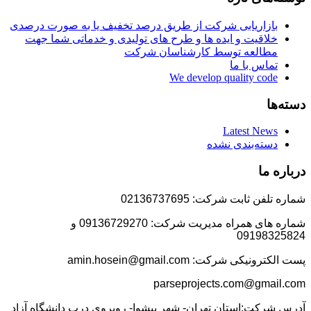
بازاریابی شرکت از طریق درصد تخفیف یا به صورت درصدی
خلاقیت و ایده ها و طرح های تولیدی و خدماتی شما جهت
مطالعه توسط کارشناسان شرکت
تماس با ما
We develop quality code
دسته‌ها
Latest News
دسته‌بندی نشده
درباره ما
شماره تلفن ثابت شرکت: 02136737695
شماره های همراه مدیریت شرکت: 09136729270 و
09198325824
پست الکترونیکی شرکت: amin.hosein@gmail.com
parseprojects.com@gmail.com
آدرس شرکت:استان تهران- شهر پیشوا- روبروی درب دانشگاه آزاد