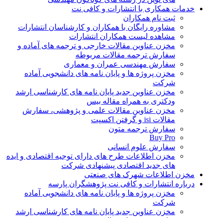
خدمات همکاری با انتشارات و کافی نت
ثبت نام همکاران
مشاوره رایگان با همکاران و کارشناسان انتشارات
مشاهده لیست همکاران انتشارات
مخزن عناوین مقالات خارجی و ترجمه های آماده و
سفارش ترجمه مقالات مربوطه
سفارش مهندسی عمران و معماری
مخزن پروژه ها و پایان نامه های دانشجویی آماده
شرکت
مخزن عناوین جدید پایان نامه های کارشناسی ارشد
ودکتری به همراه مقاله بیس
مخزن عناوین مقالات علمی و پژوهشی، سفارش
مقالات isi و گرفتن اکسپت
سفارش ترجمه متون
Buy Pro
سفارش علوم انسانی
مخزن اطلاعات طرح های دارای توجیه اقتصادی و ایده
های جدید اقتصادی پیشنهادی شرکت
مخزن اطلاعات شهرک های صنعتی
درباره انتشارات و کافی نت پژوهشگران پارسه
مخزن پروژه ها و پایان نامه های دانشجویی آماده
شرکت
مخزن عناوین جدید پایان نامه های کارشناسی ارشد