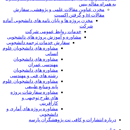
به همراه مقاله بیس
مخزن عناوین مقالات علمی و پژوهشی، سفارش
مقالات isi و گرفتن اکسپت
مخزن پروژه ها و پایان نامه های دانشجویی آماده
شرکت
خدمات روابط عمومی شرکت
مشاوره و آموزش پروژه های دانشجویی
سفارش خدمات ترجمه دانشجویی
مشاوره های دانشجویان علوم
انسانی
مشاوره های دانشجویان
مهندسی عمران
مشاوره های دانشجویان
رشته های فنی و مهندسی
مشاوره های دانشجویان علوم
پایه ومنابع طبیعی
مشاوره سفارشات پروژه
های طرح توجیهی و
کارآفرینی
مشاوره پروژه های آماری و
دانشجویی
درباره انتشارات و کافی نت پژوهشگران پارسه
خـانـه