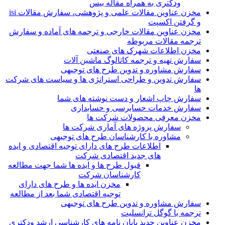
ودکتری به همراه مقاله بیس
مخزن عناوین مقالات علمی و پژوهشی، سفارش مقالات isi
و گرفتن اکسپت
مخزن عناوین مقالات خارجی و ترجمه های آماده و سفارش
ترجمه مقالات مربوطه
مخزن اطلاعات شهرک های صنعتی
سفارش تهیه و ترجمه کاتالوگ ماشین آلات
سفارش مشاوره و تدوین طرح های توجیهی
سفارش تدوین و طراحی استراتژی ها و سیاست های شرکت
ها
سفارش چاپ اشعار و دست نوشته های شما
سفارش خدمات حسابرسی و حسابداری
مخزن معرفی محصولات شرکت ها
سفارش پروژه های آماری شرکت ها
مشاوره با کارشناسان طرح های توجیهی
اطلاعات طرح های دارای توجیه اقتصادی و ایده
های جدید اقتصادی شرکت
قبول طرح ها و ایده ها شما جهت مطالعه
کارشناسان شرکت
مخزن ایده ها و طرح های دارای
توجیه اقتصادی شما بعد از مطالعه
سفارش مشاوره و تدوین طرح های توجیهی
ترجمه با گوگل ترانسلیت
مخزن عناوین جدید پایان نامه های کارشناسی ارشد ودکتری