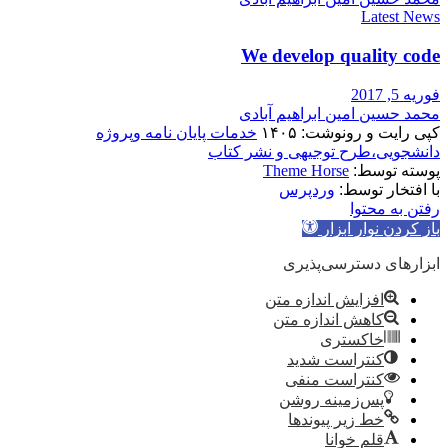
Latest News
We develop quality code
فوریه 5, 2017
محمد حسین امین ابراهیم آبادی
کپی رایت و رونوشت: ۱۴۰۵
خدمات پایان نامه وپروژه
دانشجویی،طرح توجیهی و نشر کتاب
پوسته توسط:
Theme Horse
با افتخار توسط:
وردپرس
رفتن به محتوا
باز کردن نوار ابزار
ابزارهای دسترسی‌پذیری
افزایش اندازه متن
کاهش اندازه متن
خاکستری
کنتراست شدید
کنتراست منفی
پس‌زمینه روشن
خط زیر پیوندها
قلم خوانا