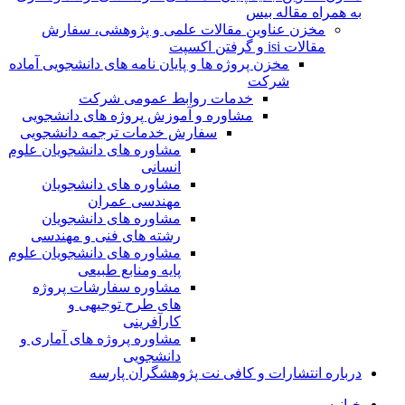
به همراه مقاله بیس
مخزن عناوین مقالات علمی و پژوهشی، سفارش
مقالات isi و گرفتن اکسپت
مخزن پروژه ها و پایان نامه های دانشجویی آماده
شرکت
خدمات روابط عمومی شرکت
مشاوره و آموزش پروژه های دانشجویی
سفارش خدمات ترجمه دانشجویی
مشاوره های دانشجویان علوم
انسانی
مشاوره های دانشجویان
مهندسی عمران
مشاوره های دانشجویان
رشته های فنی و مهندسی
مشاوره های دانشجویان علوم
پایه ومنابع طبیعی
مشاوره سفارشات پروژه
های طرح توجیهی و
کارآفرینی
مشاوره پروژه های آماری و
دانشجویی
درباره انتشارات و کافی نت پژوهشگران پارسه
خـانـه