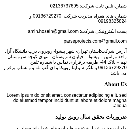
شماره تلفن ثابت شرکت: 02136737695
شماره های همراه مدیریت شرکت: 09136729270 و
09198325824
پست الکترونیکی شرکت: amin.hosein@gmail.com
parseprojects.com@gmail.com
آدرس شرکت:استان تهران- شهر پیشوا- روبروی درب دانشگاه آزاد
واحد ورامین – پیشوا – خیابان سروستان- انتهای کوچه سروستان
نهم – پلاک 44- طریقه برقراری تماس با شماره تلفن
09136729270 با تلگرام و ایتا روبیکا و آی گپ بله و واتساپ برقرار
می باشد.
About Us
Lorem ipsum dolor sit amet, consectetur adipiscing elit, sed
do eiusmod tempor incididunt ut labore et dolore magna
aliqua.
ضروریات تحقق سال رونق تولید
ماه اردیبهشت تبدیل خلاقیت ها و ایده های شما دانشجویان و