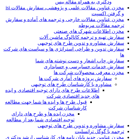
ودکتری به همراه مقاله بیس
مخزن عناوین مقالات علمی و پژوهشی، سفارش مقالات isi
و گرفتن اکسپت
مخزن عناوین مقالات خارجی و ترجمه های آماده و سفارش
ترجمه مقالات مربوطه
مخزن اطلاعات شهرک های صنعتی
سفارش تهیه و ترجمه کاتالوگ ماشین آلات
سفارش مشاوره و تدوین طرح های توجیهی
سفارش تدوین و طراحی استراتژی ها و سیاست های شرکت
ها
سفارش چاپ اشعار و دست نوشته های شما
سفارش خدمات حسابرسی و حسابداری
مخزن معرفی محصولات شرکت ها
سفارش پروژه های آماری شرکت ها
مشاوره با کارشناسان طرح های توجیهی
اطلاعات طرح های دارای توجیه اقتصادی و ایده
های جدید اقتصادی شرکت
قبول طرح ها و ایده ها شما جهت مطالعه
کارشناسان شرکت
مخزن ایده ها و طرح های دارای
توجیه اقتصادی شما بعد از مطالعه
سفارش مشاوره و تدوین طرح های توجیهی
ترجمه با گوگل ترانسلیت
مخزن عناوین جدید پایان نامه های کارشناسی ارشد ودکتری