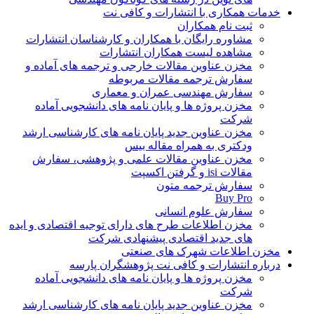
خدمات همکاری با انتشارات و کافی نت
ثبت نام همکاران
مشاوره رایگان با همکاران و کارشناسان انتشارات
مشاهده لیست همکاران انتشارات
مخزن عناوین مقالات خارجی و ترجمه های آماده و
سفارش ترجمه مقالات مربوطه
سفارش مهندسی عمران و معماری
مخزن پروژه ها و پایان نامه های دانشجویی آماده
شرکت
مخزن عناوین جدید پایان نامه های کارشناسی ارشد
ودکتری به همراه مقاله بیس
مخزن عناوین مقالات علمی و پژوهشی، سفارش
مقالات isi و گرفتن اکسپت
سفارش ترجمه متون
Buy Pro
سفارش علوم انسانی
مخزن اطلاعات طرح های دارای توجیه اقتصادی و ایده
های جدید اقتصادی پیشنهادی شرکت
مخزن اطلاعات شهرک های صنعتی
درباره انتشارات و کافی نت پژوهشگران پارسه
مخزن پروژه ها و پایان نامه های دانشجویی آماده
شرکت
مخزن عناوین جدید پایان نامه های کارشناسی ارشد