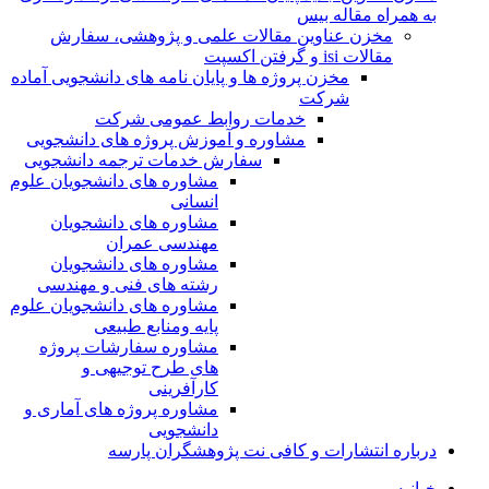
به همراه مقاله بیس
مخزن عناوین مقالات علمی و پژوهشی، سفارش
مقالات isi و گرفتن اکسپت
مخزن پروژه ها و پایان نامه های دانشجویی آماده
شرکت
خدمات روابط عمومی شرکت
مشاوره و آموزش پروژه های دانشجویی
سفارش خدمات ترجمه دانشجویی
مشاوره های دانشجویان علوم
انسانی
مشاوره های دانشجویان
مهندسی عمران
مشاوره های دانشجویان
رشته های فنی و مهندسی
مشاوره های دانشجویان علوم
پایه ومنابع طبیعی
مشاوره سفارشات پروژه
های طرح توجیهی و
کارآفرینی
مشاوره پروژه های آماری و
دانشجویی
درباره انتشارات و کافی نت پژوهشگران پارسه
خـانـه