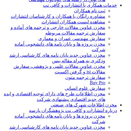
خدمات همکاری با انتشارات و کافی نت
ثبت نام همکاران
مشاوره رایگان با همکاران و کارشناسان انتشارات
مشاهده لیست همکاران انتشارات
مخزن عناوین مقالات خارجی و ترجمه های آماده و
سفارش ترجمه مقالات مربوطه
سفارش مهندسی عمران و معماری
مخزن پروژه ها و پایان نامه های دانشجویی آماده
شرکت
مخزن عناوین جدید پایان نامه های کارشناسی ارشد
ودکتری به همراه مقاله بیس
مخزن عناوین مقالات علمی و پژوهشی، سفارش
مقالات isi و گرفتن اکسپت
سفارش ترجمه متون
Buy Pro
سفارش علوم انسانی
مخزن اطلاعات طرح های دارای توجیه اقتصادی و ایده
های جدید اقتصادی پیشنهادی شرکت
مخزن اطلاعات شهرک های صنعتی
درباره انتشارات و کافی نت پژوهشگران پارسه
مخزن پروژه ها و پایان نامه های دانشجویی آماده
شرکت
مخزن عناوین جدید پایان نامه های کارشناسی ارشد