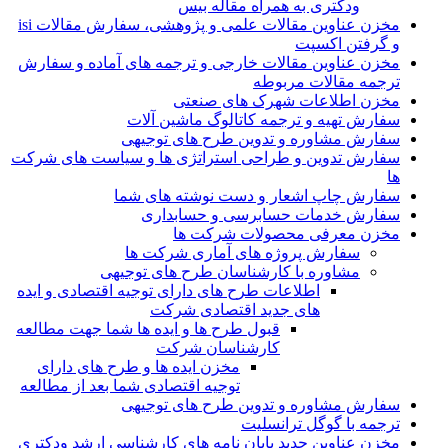
ودکتری به همراه مقاله بیس
مخزن عناوین مقالات علمی و پژوهشی، سفارش مقالات isi
و گرفتن اکسپت
مخزن عناوین مقالات خارجی و ترجمه های آماده و سفارش
ترجمه مقالات مربوطه
مخزن اطلاعات شهرک های صنعتی
سفارش تهیه و ترجمه کاتالوگ ماشین آلات
سفارش مشاوره و تدوین طرح های توجیهی
سفارش تدوین و طراحی استراتژی ها و سیاست های شرکت
ها
سفارش چاپ اشعار و دست نوشته های شما
سفارش خدمات حسابرسی و حسابداری
مخزن معرفی محصولات شرکت ها
سفارش پروژه های آماری شرکت ها
مشاوره با کارشناسان طرح های توجیهی
اطلاعات طرح های دارای توجیه اقتصادی و ایده
های جدید اقتصادی شرکت
قبول طرح ها و ایده ها شما جهت مطالعه
کارشناسان شرکت
مخزن ایده ها و طرح های دارای
توجیه اقتصادی شما بعد از مطالعه
سفارش مشاوره و تدوین طرح های توجیهی
ترجمه با گوگل ترانسلیت
مخزن عناوین جدید پایان نامه های کارشناسی ارشد ودکتری