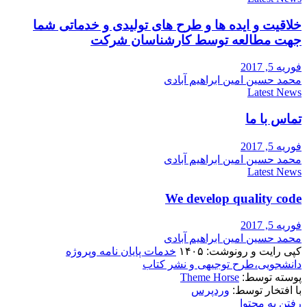
خلاقیت و ایده ها و طرح های تولیدی و خدماتی شما
جهت مطالعه توسط کارشناسان شرکت
فوریه 5, 2017
محمد حسین امین ابراهیم آبادی
Latest News
تماس با ما
فوریه 5, 2017
محمد حسین امین ابراهیم آبادی
Latest News
We develop quality code
فوریه 5, 2017
محمد حسین امین ابراهیم آبادی
کپی رایت و رونوشت: ۱۴۰۵
خدمات پایان نامه وپروژه
دانشجویی،طرح توجیهی و نشر کتاب
پوسته توسط:
Theme Horse
با افتخار توسط:
وردپرس
رفتن به محتوا