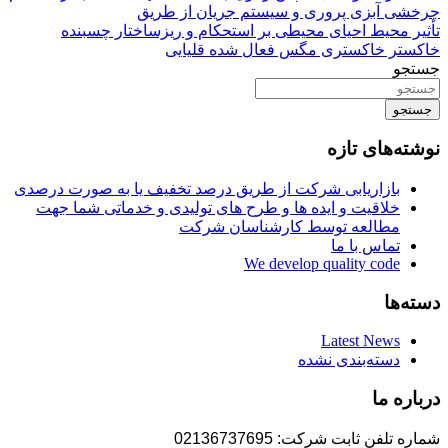
چرخشی آبزی پروری و سیستم جریان از طریق
تأثیر محیط احیای محیطی بر استحکام و ریزساختار چسبنده
خاکستر خاکستری مگس فعال شده قلیایی
جستجو
جستجو
نوشته‌های تازه
بازاریابی شرکت از طریق درصد تخفیف یا به صورت درصدی
خلاقیت و ایده ها و طرح های تولیدی و خدماتی شما جهت
مطالعه توسط کارشناسان شرکت
تماس با ما
We develop quality code
دسته‌ها
Latest News
دسته‌بندی نشده
درباره ما
شماره تلفن ثابت شرکت: 02136737695