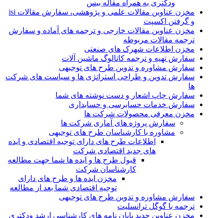
ودکتری به همراه مقاله بیس
مخزن عناوین مقالات علمی و پژوهشی، سفارش مقالات isi
و گرفتن اکسپت
مخزن عناوین مقالات خارجی و ترجمه های آماده و سفارش
ترجمه مقالات مربوطه
مخزن اطلاعات شهرک های صنعتی
سفارش تهیه و ترجمه کاتالوگ ماشین آلات
سفارش مشاوره و تدوین طرح های توجیهی
سفارش تدوین و طراحی استراتژی ها و سیاست های شرکت
ها
سفارش چاپ اشعار و دست نوشته های شما
سفارش خدمات حسابرسی و حسابداری
مخزن معرفی محصولات شرکت ها
سفارش پروژه های آماری شرکت ها
مشاوره با کارشناسان طرح های توجیهی
اطلاعات طرح های دارای توجیه اقتصادی و ایده
های جدید اقتصادی شرکت
قبول طرح ها و ایده ها شما جهت مطالعه
کارشناسان شرکت
مخزن ایده ها و طرح های دارای
توجیه اقتصادی شما بعد از مطالعه
سفارش مشاوره و تدوین طرح های توجیهی
ترجمه با گوگل ترانسلیت
مخزن عناوین جدید پایان نامه های کارشناسی ارشد ودکتری