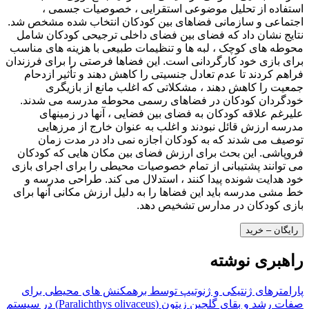
استفاده از تحلیل موضوعی استقرایی ، خصوصیات جسمی ،
اجتماعی و سازمانی فضاهای بین کودکان انتخاب شده مشخص شد.
نتایج نشان داد که فضای بین فضای داخلی ترجیحی کودکان شامل
محوطه های کوچک ، لبه ها و تنظیمات طبیعی با هزینه های مناسب
برای بازی خود کارگردانی است. این فضاها فرصتی را برای فرزندان
فراهم کردند تا عدم تعادل جنسیتی را کاهش دهند و تأثیر ازدحام
جمعیت را کاهش دهند ، مشکلاتی که اغلب مانع از بازیگری
خودگردان کودکان در فضاهای رسمی محوطه مدرسه می شدند.
علیرغم علاقه کودکان به فضای بین فضایی ، آنها در زمینهای
مدرسه ارزش قائل نبودند و اغلب به عنوان خارج از مرزهایی
توصیف می شدند که به کودکان اجازه نمی داد در مدت زمان
فروپاشی. این بحث برای ارزش فضای بین مکان هایی که کودکان
می توانند پشتیبانی از تمام خصوصیات محیطی را برای اجرای بازی
خود هدایت شونده پیدا کنند ، استدلال می کند. طراحی مدرسه و
خط مشی مدرسه باید این فضاها را به دلیل ارزش مکانی آنها برای
بازی کودکان در مدارس تشخیص دهد.
رایگان – خرید
راهبری نوشته
پارامترهای ژنتیکی و ژنوتیپ توسط برهمکنش های محیطی برای
صفات رشد و بقای گلچین زیتون (Paralichthys olivaceus) در سیستم