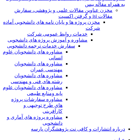
به همراه مقاله بیس
مخزن عناوین مقالات علمی و پژوهشی، سفارش
مقالات isi و گرفتن اکسپت
مخزن پروژه ها و پایان نامه های دانشجویی آماده
شرکت
خدمات روابط عمومی شرکت
مشاوره و آموزش پروژه های دانشجویی
سفارش خدمات ترجمه دانشجویی
مشاوره های دانشجویان علوم
انسانی
مشاوره های دانشجویان
مهندسی عمران
مشاوره های دانشجویان
رشته های فنی و مهندسی
مشاوره های دانشجویان علوم
پایه ومنابع طبیعی
مشاوره سفارشات پروژه
های طرح توجیهی و
کارآفرینی
مشاوره پروژه های آماری و
دانشجویی
درباره انتشارات و کافی نت پژوهشگران پارسه
خـانـه