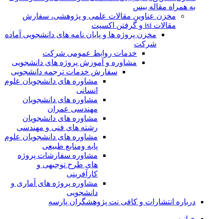
به همراه مقاله بیس
مخزن عناوین مقالات علمی و پژوهشی، سفارش
مقالات isi و گرفتن اکسپت
مخزن پروژه ها و پایان نامه های دانشجویی آماده
شرکت
خدمات روابط عمومی شرکت
مشاوره و آموزش پروژه های دانشجویی
سفارش خدمات ترجمه دانشجویی
مشاوره های دانشجویان علوم
انسانی
مشاوره های دانشجویان
مهندسی عمران
مشاوره های دانشجویان
رشته های فنی و مهندسی
مشاوره های دانشجویان علوم
پایه ومنابع طبیعی
مشاوره سفارشات پروژه
های طرح توجیهی و
کارآفرینی
مشاوره پروژه های آماری و
دانشجویی
درباره انتشارات و کافی نت پژوهشگران پارسه
خـانـه