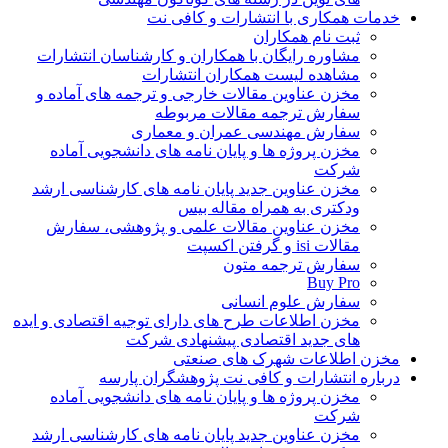
خدمات همکاری با انتشارات و کافی نت
ثبت نام همکاران
مشاوره رایگان با همکاران و کارشناسان انتشارات
مشاهده لیست همکاران انتشارات
مخزن عناوین مقالات خارجی و ترجمه های آماده و
سفارش ترجمه مقالات مربوطه
سفارش مهندسی عمران و معماری
مخزن پروژه ها و پایان نامه های دانشجویی آماده
شرکت
مخزن عناوین جدید پایان نامه های کارشناسی ارشد
ودکتری به همراه مقاله بیس
مخزن عناوین مقالات علمی و پژوهشی، سفارش
مقالات isi و گرفتن اکسپت
سفارش ترجمه متون
Buy Pro
سفارش علوم انسانی
مخزن اطلاعات طرح های دارای توجیه اقتصادی و ایده
های جدید اقتصادی پیشنهادی شرکت
مخزن اطلاعات شهرک های صنعتی
درباره انتشارات و کافی نت پژوهشگران پارسه
مخزن پروژه ها و پایان نامه های دانشجویی آماده
شرکت
مخزن عناوین جدید پایان نامه های کارشناسی ارشد