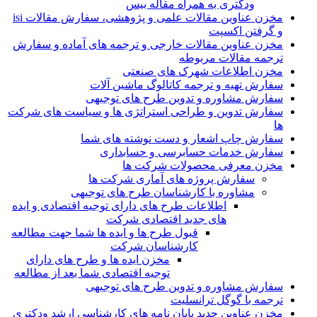
ودکتری به همراه مقاله بیس
مخزن عناوین مقالات علمی و پژوهشی، سفارش مقالات isi
و گرفتن اکسپت
مخزن عناوین مقالات خارجی و ترجمه های آماده و سفارش
ترجمه مقالات مربوطه
مخزن اطلاعات شهرک های صنعتی
سفارش تهیه و ترجمه کاتالوگ ماشین آلات
سفارش مشاوره و تدوین طرح های توجیهی
سفارش تدوین و طراحی استراتژی ها و سیاست های شرکت
ها
سفارش چاپ اشعار و دست نوشته های شما
سفارش خدمات حسابرسی و حسابداری
مخزن معرفی محصولات شرکت ها
سفارش پروژه های آماری شرکت ها
مشاوره با کارشناسان طرح های توجیهی
اطلاعات طرح های دارای توجیه اقتصادی و ایده
های جدید اقتصادی شرکت
قبول طرح ها و ایده ها شما جهت مطالعه
کارشناسان شرکت
مخزن ایده ها و طرح های دارای
توجیه اقتصادی شما بعد از مطالعه
سفارش مشاوره و تدوین طرح های توجیهی
ترجمه با گوگل ترانسلیت
مخزن عناوین جدید پایان نامه های کارشناسی ارشد ودکتری