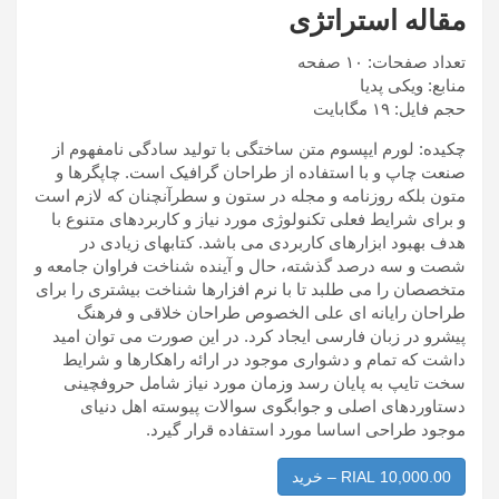
مقاله استراتژی
تعداد صفحات: ۱۰ صفحه
منابع: ویکی پدیا
حجم فایل: ۱۹ مگابایت
چکیده: لورم ایپسوم متن ساختگی با تولید سادگی نامفهوم از
صنعت چاپ و با استفاده از طراحان گرافیک است. چاپگرها و
متون بلکه روزنامه و مجله در ستون و سطرآنچنان که لازم است
و برای شرایط فعلی تکنولوژی مورد نیاز و کاربردهای متنوع با
هدف بهبود ابزارهای کاربردی می باشد. کتابهای زیادی در
شصت و سه درصد گذشته، حال و آینده شناخت فراوان جامعه و
متخصصان را می طلبد تا با نرم افزارها شناخت بیشتری را برای
طراحان رایانه ای علی الخصوص طراحان خلاقی و فرهنگ
پیشرو در زبان فارسی ایجاد کرد. در این صورت می توان امید
داشت که تمام و دشواری موجود در ارائه راهکارها و شرایط
سخت تایپ به پایان رسد وزمان مورد نیاز شامل حروفچینی
دستاوردهای اصلی و جوابگوی سوالات پیوسته اهل دنیای
موجود طراحی اساسا مورد استفاده قرار گیرد.
RIAL 10,000.00 – خرید